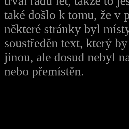
trval řadu let, takže to j
také došlo k tomu, že v 
některé stránky byl místy
soustředěn text, který by
jinou, ale dosud nebyl n
nebo přemístěn.