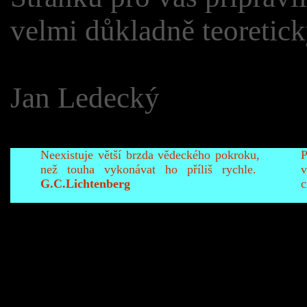
velmi důkladně teoretick
Jan Ledecký
Neexistuje větší brzda vědeckého pokroku,
P
než touha vykonávat ho příliš rychle.
G.C.Lichtenberg
c