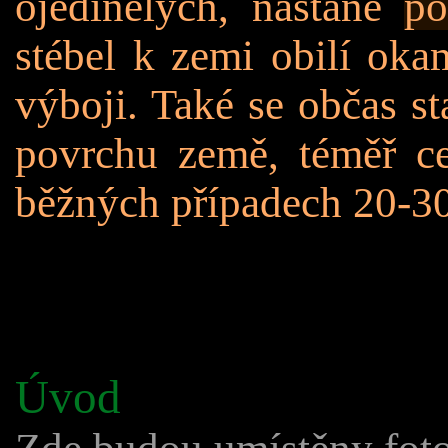
ojedinělých, nastane
po
stébel k zemi obilí oka
výboji. Také se občas s
povrchu země, téměř ce
běžných případech 20-3
Úvod