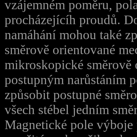
vzájemném poměru, pola
procházejícíh proudů. 
namáhání mohou také způ
směrově orientované me
mikroskopické směrově 
postupným narůstáním p
způsobit postupné směro
všech stébel jedním sm
Magnetické pole výboje 