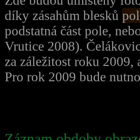
Zde budou umístěny fotog
díky zásahům blesků
pol
podstatná část pole, neb
Vrutice 2008). Čelákov
za záležitost roku 2009, 
Pro rok 2009 bude nutno
Záznam obdoby obrazc