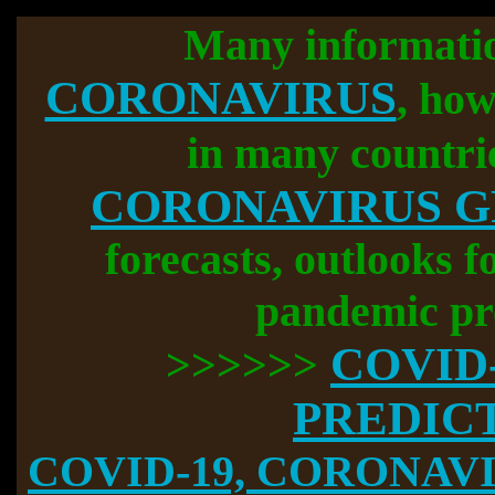
Many informati
CORONAVIRUS
, how
in many countri
CORONAVIRUS 
forecasts, outlooks f
pandemic pr
COVID
>>>>>>
PREDIC
COVID-19, CORONAVIR