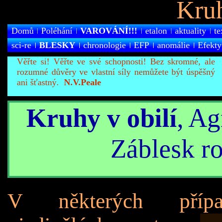
Kruh
Domů
Poléhání
VAROVÁNÍ!!!
etalon
aktuality
te
sci-re
BLESKY
chronologie
EFP
anomálie
Efekty
Věřte si! Věřte ve své schopnosti! Bez skromné, ale
rozumné důvěry ve vlastní síly nemůžete být úspěšný
ani šťastný.
N.V.Peale
Kruhy v obilí
, A
Záblesk r
V některých přípa