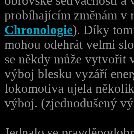
obrovské setrvačnosti a
probíhajícím změnám v r
Chronologie
). Díky tom
mohou odehrát velmi slož
se někdy může vytvořit v
výboj blesku vyzáří energ
lokomotiva ujela několik
výboj. (zjednodušený vý
Jednalo se pravděpodobn