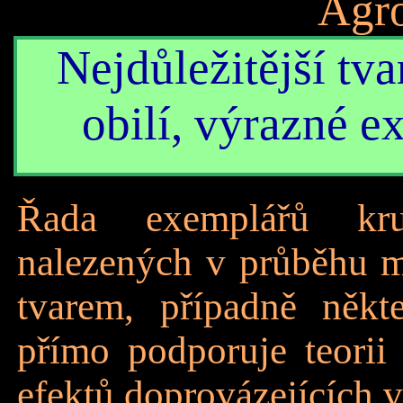
Agr
Nejdůležitější tv
obilí, výrazné e
Řada exemplářů kr
nalezených v průběhu m
tvarem, případně někt
přímo podporuje teorii 
efektů doprovázejících 