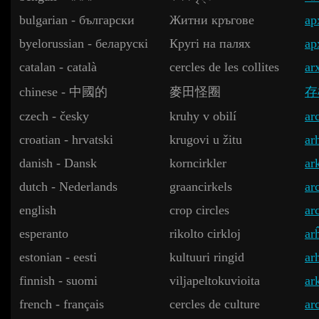
bulgarian - български
Житни кръгове
ар
byelorussian - беларускі
Кругі на палях
ар
catalan - català
cercles de les collites
ar
chinese - 中國的
麥田怪圈
存
czech - česky
kruhy v obilí
ar
croatian - hrvatski
krugovi u žitu
ar
danish - Dansk
korncirkler
ar
dutch - Nederlands
graancirkels
ar
english
crop circles
ar
esperanto
rikolto cirkloj
ar
estonian - eesti
kultuuri ringid
ar
finnish - suomi
viljapeltokuvioita
ar
french - français
cercles de culture
ar