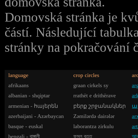
domovská stránka.
Domovská stránka je kvůl
částí. Následující tabu
stránky na pokračování č
language
crop circles
ar
afrikaans
graan cirkels sy
ar
albanian - shqiptar
rrathët e drithërave
ar
armenian - հայերեն
բերք շրջանակներ
ա
azerbaijani - Azərbaycan
Zəmilərdə dairələr
ar
basque - euskal
laborantza zirkulu
ar
bengali - বাঙ্গালী
ফসল বৃত্ত
আর