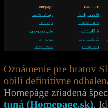
homepage
database
قاعدة بيانات
رسالة خاصة
מסד הנתונים
דף הבית
پایگاه داده
پیام خصوصی
ں
ڈیٹا بیس
سر ورق
דאַטאַבייס
האָמעפּאַגע
Oznámenie pre bratov S
obilí definitívne odhalen
Homepáge zriadená špeciá
tuná (Homepage.sk)
. I