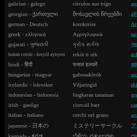
galician - galego
círculos nas trigo
ar
georgian - ქართული
მოსავლის წრეებში
არ
german - Deutsch
kornkreise
Ar
greek - ελληνικά
Αγρογλυφικά
αρ
gujarati - ગુજરાતી
ક્રોપ સર્કલ
આર
rekòt ti sèk
ac
haitan creole - kreyòl ayisyen
hindi - हिंदी
फसल हलकों
आर
hungarian - magyar
gabonakörök
ar
icelandic - íslenskur
Viljaringid
sk
indonesian - Indonesia
lingkaran tanaman
ar
irish - gaeilge
ciorcail barr
ca
italian - italiano
cerchi nel grano
ar
japanese - 日本の
ミステリーサークル
ア
kannada - ಕನ್ನಡ
ಬೆಳೆಯ ವರ್ತುಲಗಳು
ದಾ