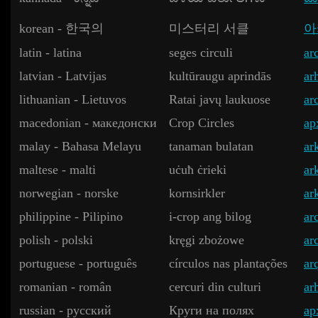
korean - 한국의
미스터리 서클
아
latin - latina
seges circuli
ar
latvian - Latvijas
kultūraugu aprindās
ar
lithuanian - Lietuvos
Ratai javų laukuose
ar
macedonian - македонски
Crop Circles
ар
malay - Bahasa Melayu
tanaman bulatan
ar
maltese - malti
uċuħ ċrieki
ar
norwegian - norske
kornsirkler
ar
philippine - Pilipino
i-crop ang bilog
ar
polish - polski
kręgi zbożowe
ar
portuguese - português
círculos nas plantações
ar
romanian - român
cercuri din culturi
ar
russian - русский
Круги на полях
ар