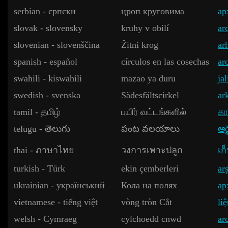
serbian - српски
цроп круговима
ар
slovak - slovensky
kruhy v obilí
ar
slovenian - slovenščina
Žitni krog
ar
spanish - español
círculos en las cosechas
ar
swahili - kiswahili
mazao ya duru
jal
swedish - svenska
Sädesfältscirkel
ar
tamil - தமிழ்
பயிர் வட்டங்களில்
கா
telugu - తెలుగు
పంట వలయాలు
ఆర్
thai - ภาษาไทย
วงการเพาะปลูก
เก
turkish - Türk
ekin çemberleri
ar
ukrainian - український
Кола на полях
ар
vietnamese - tiếng việt
vòng tròn Cắt
li
welsh - Cymraeg
cylchoedd cnwd
ar