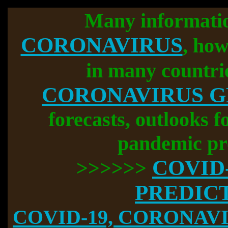
Many informati
CORONAVIRUS
, how
in many countri
CORONAVIRUS 
forecasts, outlooks f
pandemic pr
COVID
>>>>>>
PREDIC
COVID-19, CORONAVIR