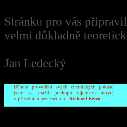
Stránku pro vás připravi
velmi důkladně teoretick
Jan Ledecký
Během provádění svých chemických pokusů
jsem se snažil pochopit tajemství ukrytá
v přírodních procesech.h.
Richard Ernst