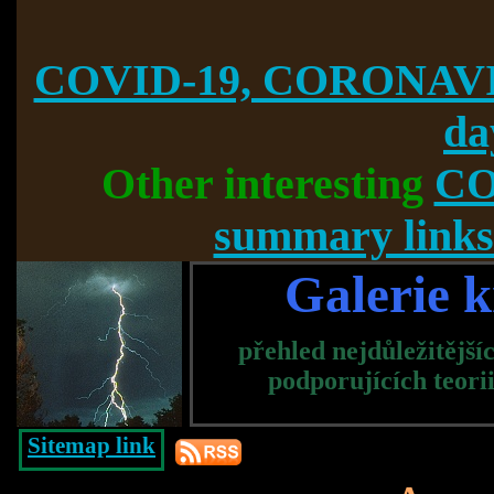
COVID-19, CORONAVI
da
Other interesting
CO
summary links
Galerie k
přehled nejdůležitější
podporujících teori
Sitemap link