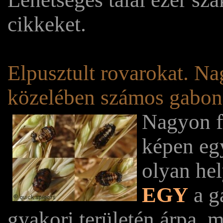
cikkeket.
Elpusztult rovarokat. N
közelében számos gabon
Nagyon f
képen egy
olyan hel
EGY
a g
gyakori területén árpa, 