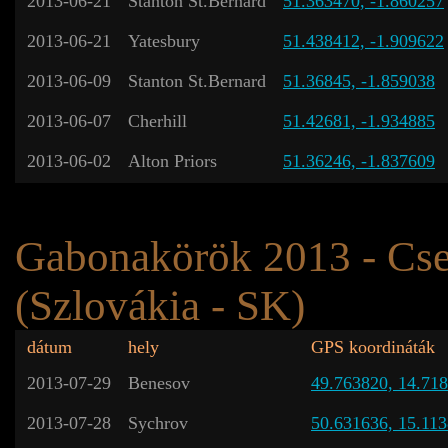
2013-06-21
Stanton St.Bernard
51.363470, -1.860257
2013-06-21
Yatesbury
51.438412, -1.909622
2013-06-09
Stanton St.Bernard
51.36845, -1.859038
2013-06-07
Cherhill
51.42681, -1.934885
2013-06-02
Alton Priors
51.36246, -1.837609
Gabonakörök 2013 - Cs
(Szlovákia - SK)
dátum
hely
GPS koordináták
2013-07-29
Benesov
49.763820, 14.71
2013-07-28
Sychrov
50.631636, 15.11