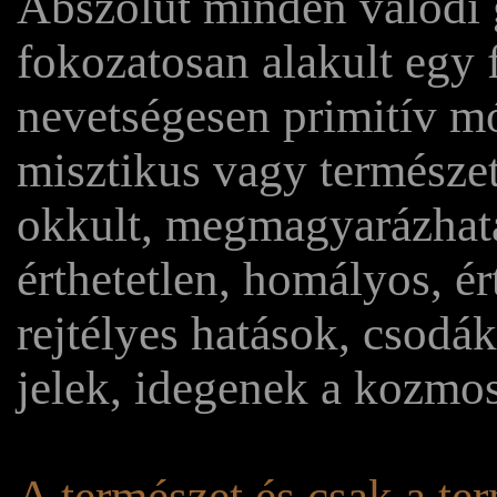
Abszolút minden valódi g
fokozatosan alakult egy 
nevetségesen primitív 
misztikus vagy természetf
okkult, megmagyarázhatat
érthetetlen, homályos, ért
rejtélyes hatások, csodá
jelek, idegenek a kozmos
A természet és csak a te