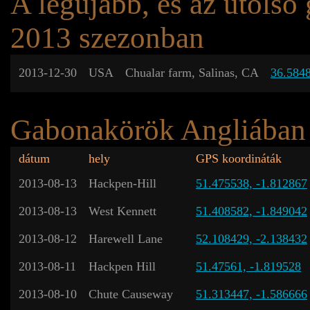
A legújabb, és az utols
2013 szezonban
2013-12-30
USA
Chualar farm, Salinas, CA
36.584
Gabonakörök Angliában
dátum
hely
GPS koordináták
2013-08-13
Hackpen-Hill
51.475538, -1.812867
2013-08-13
West Kennett
51.408582, -1.849042
2013-08-12
Harewell Lane
52.108429, -2.138432
2013-08-11
Hackpen Hill
51.47561, -1.819528
2013-08-10
Chute Causeway
51.313447, -1.586666