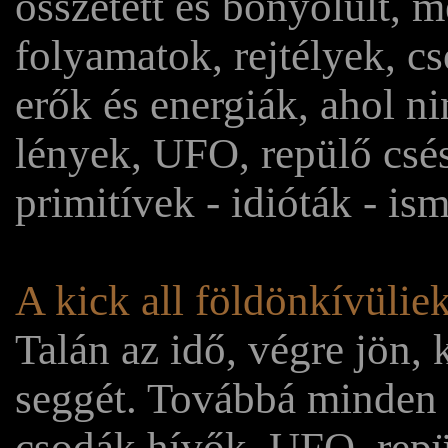
összetett és bonyolult, 
folyamatok, rejtélyek, cs
erők és energiák, ahol n
lények, UFO, repülő csés
primitívek - idióták - i
A kick all földönkívüliek,
Talán az idő, végre jön, 
seggét. Továbbá minden te
csodák hívők, UFO, repül