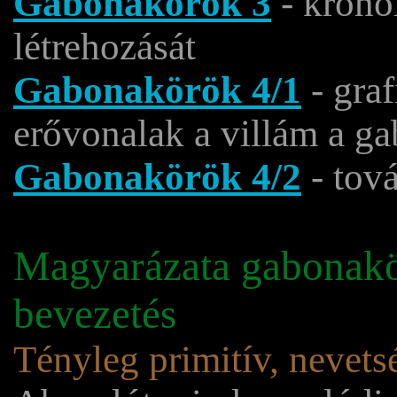
Gabonakörök 3
- krono
létrehozását
Gabonakörök 4/1
- gra
erővonalak a villám a g
Gabonakörök 4/2
- tová
Magyarázata gabonakör
bevezetés
Tényleg primitív, nevets