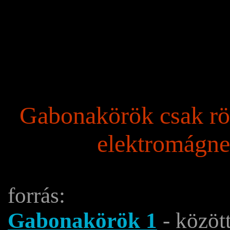
Gabonakörök csak rög
elektromágnes
forrás:
Gabonakörök 1
- közöt