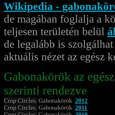
Wikipedia - gabonakör
de magában foglalja a k
teljesen területén belül
á
de legalább is szolgálha
aktuális nézet az egész k
Gabonakörök az egész 
szerinti rendezve
Crop Circles.
Gabonakörök
2012
Crop Circles.
Gabonakörök
2011
Crop Circles.
Gabonakörök
2010