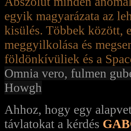
Abszolút minden anomál
egyik magyarázata az leh
kisülés. Többek között, e
meggyilkolása és megse
földönkívüliek és a Spac
Omnia vero, fulmen gube
Howgh
Ahhoz, hogy egy alapvet
távlatokat a kérdés
GA