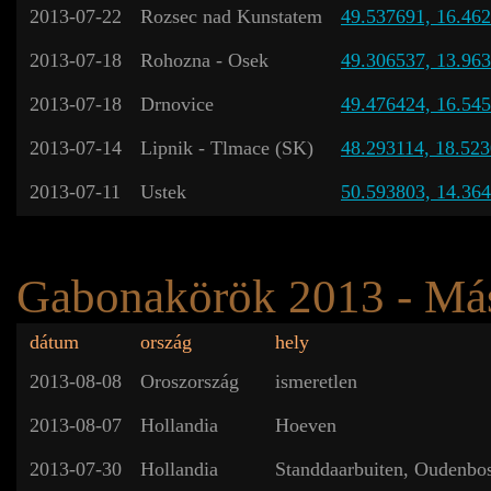
2013-07-22
Rozsec nad Kunstatem
49.537691, 16.46
2013-07-18
Rohozna - Osek
49.306537, 13.96
2013-07-18
Drnovice
49.476424, 16.54
2013-07-14
Lipnik - Tlmace (SK)
48.293114, 18.52
2013-07-11
Ustek
50.593803, 14.36
Gabonakörök 2013 - Má
dátum
ország
hely
2013-08-08
Oroszország
ismeretlen
2013-08-07
Hollandia
Hoeven
2013-07-30
Hollandia
Standdaarbuiten, Oudenbo