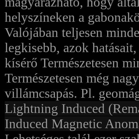
magyarázható, hogy által
helyszíneken a gabonakö
Valójában teljesen minde
legkisebb, azok hatásait,
kísérő Természetesen min
Természetesen még nagy
villámcsapás. Pl. geomá
Lightning Induced (rem
Induced Magnetic Anoma
Lehetséges talál ezer s