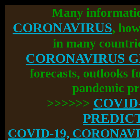
Many informati
CORONAVIRUS
, how
in many countri
CORONAVIRUS 
forecasts, outlooks f
pandemic pr
COVID
>>>>>>
PREDIC
COVID-19, CORONAVIR