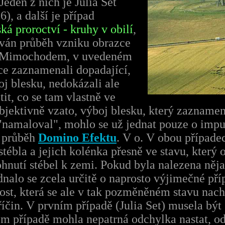
Jeden z nich je Julia Set
), a další je případ
á proroctví - kruhy v obilí
,
ován průběh vzniku obrazce
). Mimochodem, v uvedeném
ce zaznamenali dopadající,
j blesku, nedokázali ale
it, co se tam vlastně ve
objektivně vzato, výboj blesku, který zaznamen
"namaloval", mohlo se už jednat pouze o impul
ý průběh
Domino Efektu
. V o. V obou případec
stébla a jejich kolénka přesně ve stavu, který
ohnutí stébel k zemi. Pokud byla nalezena něja
alo se zcela určitě o naprosto výjimečné př
ost, která se ale v tak pozměněném stavu nach
íčin. V prvním případě (Julia Set) musela být 
m případě mohla nepatrná odchylka nastat, od