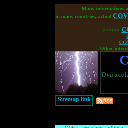
Many informations 
COV
in many countries, actual
C
>>>>>>
COV
Other intere
C
Dva zcel
Sitemap link
Vědec nezkoumá přírodu, 