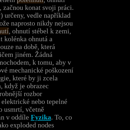
 začnou konat svoji práci.
) určeny, vedle například
tože naprosto nikdy nejsou
utí
, ohnutí stébel k zemi,
it kolénka ohnutá a
pouze na době, která
 ničem jiném. Žádná
imochodem, k tomu, aby v
akové mechanické poškození
ie, které by ji zcela
, když je obrazec
robnější rozbor
 elektrické nebo tepelné
o usmrtí, včetně
án v oddíle
Fyzika
. To, co
jako exploded nodes