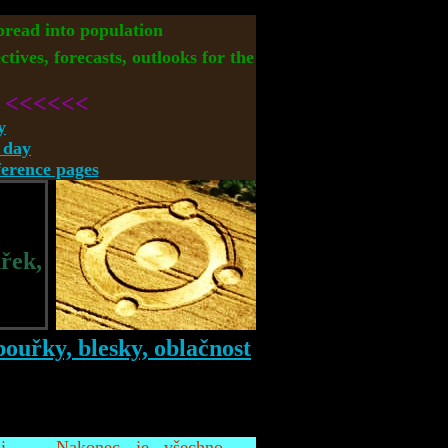
spread into population
ctives, forecasts, outlooks for the
<<<<<<
y
 day
rence pages
řek,
i
Nakonec je všechno