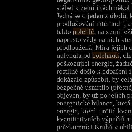
stébel k zemi i těch něko
Jedná se o jeden z úkolů, 
prodlužování internodií, a
takto
polehlé
, na zemi lež
naprosto vždy na nich kte
prodloužená. Míra jejich 
uplynula od
polehnutí
, oh
poškozující energie, žád
rostlině došlo k odpaření
dokázalo způsobit, by celá
bezpečně usmrtilo (přesně
objeven, by už po jejích 
energetické bilance, kter
energie, která určité kva
kvantitativních výpočtů 
průzkumníci Kruhů v obilí