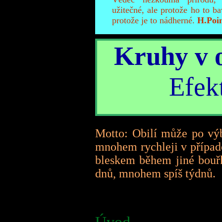
užitečné, ale protože ho to ba
protože je to nádherné.
H.Poi
Kruhy v o
Efek
Motto: Obilí může po vý
mnohem rychleji v případ
bleskem během jiné bouřk
dnů, mnohem spíš týdnů.