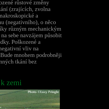
irozené růstové změny
ání (zrajících, zvolna
makroskopické a
u (negativního), o něco
 díky různým mechanickým
í na sebe navzájem působit
edky. Poškozené a
negativní vliv na
m. Bude mnohem podrobněji
nných tkání bez
l k zemi