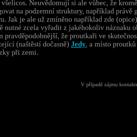
všelicos. Neuvědomují si ale vůbec, že kromě
govat
na podzemní struktury, například právě
u. Jak je ale už zmíněno například zde (opic
ně nutné zcela vyřadit z jakéhokoliv náznaku 
 pravděpodobnější, že proutkaři ve skutečnos
ející (naštěstí dočasně)
Jedy
, a místo proutků
zky při zemi.
V případě zájmu kontakt