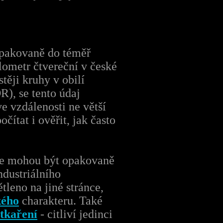
opakovaně do téměř
lometr čtvereční v české
stěji kruhy v obilí
R), se tento údaj
e vzdálenosti ne větší
čítat i ověřit, jak často
oje mohou být opakovaně
ndustriálního
leno na jiné stránce,
kého
charakteru. Také
tkaření
- citliví jedinci