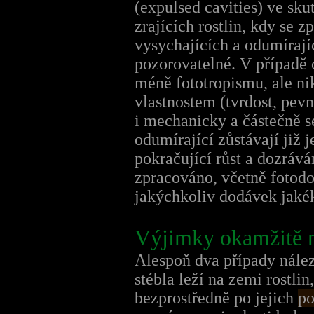
(expulsed cavities) ve sk
zrajících rostlin, kdy se 
vysychajících a odumíraj
pozorovatelné. V případě
méně fototropismu, ale n
vlastnostem (tvrdost, pev
i mechanicky a částečně s
odumírající zůstávají již 
pokračující růst a dozráv
zpracováno, včetně fotod
jakýchkoliv dodávek jakék
Výjimky okamžitě 
Alespoň dva případy nález
stébla leží na zemi rostlin
bezprostředně po jejich
po