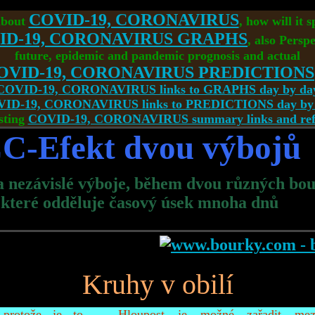
COVID-19, CORONAVIRUS
about
, how will it 
ID-19, CORONAVIRUS GRAPHS
, also Perspe
future, epidemic and pandemic prognosis and actual
OVID-19, CORONAVIRUS PREDICTIONS
COVID-19, CORONAVIRUS links to GRAPHS day by da
ID-19, CORONAVIRUS links to PREDICTIONS day by
sting
COVID-19, CORONAVIRUS summary links and refe
C-Efekt dvou výbojů
a nezávislé výboje, během dvou různých bou
které odděluje časový úsek mnoha dnů
Kruhy v obilí
protože je to
Hloupost je možné zařadit mez