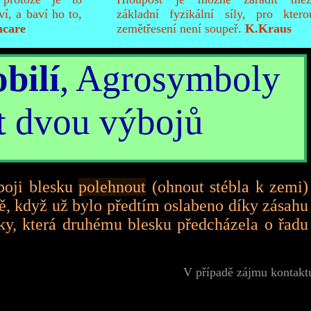
ví, a baví ho to,
základní fyzikální síly, pro ktero
ncare
zemětřesení není soupeř.
K.Kraus
bilí
, Agrosymboly
t dvou výbojů
boji blesku
polehnout
(ohnout stébla k zemi)
ě, když už bylo předtím oslabeno díky zásahu
y, která druhému blesku předcházela o řadu
V případě zájmu kontakt