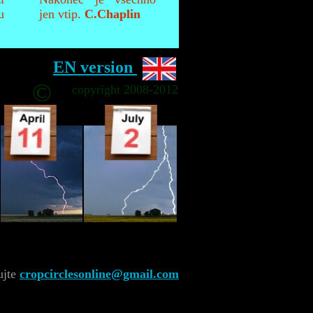
u
jen vtip.
C.Chaplin
EN version
©
copyright 2008-2012
ujte
cropcirclesonline@gmail.com