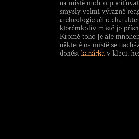
na místě mohou pociťovat 
smysly velmi výrazně rea
archeologického charakter
kterémkoliv místě je přís
Kromě toho je ale mnohem
některé na místě se nacház
donést
kanárka
v kleci, he