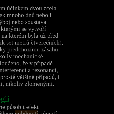
ným účinkem dvou zcela
sek mnoho dnů nebo i
ýboj nebo soustava
kterými se vytvoří
 na kterém byla už před
ik set metrů čtverečních),
 díky předchozímu zásahu
ékoliv mechanické
loučeno, že v případě
terferencí a rezonancí,
rosté většině případů, i
mi, nikoliv zlomenými.
gii
ne působit efekt
 během
polehnutí
, ohnutí