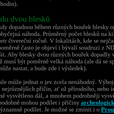
 hodin).
du dvou blesků
ěkdy dopadnou během různých bouřek blesky 
obyčejná náhoda. Průměrný počet blesků na ki
etr čtvereční ročně. V lokalitách, kde se nejča
, poměrně často je objeví i bývalí soudruzi z ND
it. Aby blesky dvou různých bouřek dopadly v
ž musí být poměrně velká náhoda (ale dá se spo
může nastat, a bude zde i výsledek).
 ale může jednat o jev zcela nenáhodný. Výb
 nejrůznějších příčin, ať už přírodního, nebo i
čně vysvětleno dál, a mnohem podrobněji vysvět
odobně mohou podílet i příčiny
archeologic
ýznamně podílet. Je možné se zmínit i o
Prou