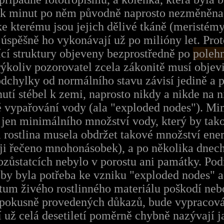
lik minut po něm původně naprosto nezměněna,
ke kterému jsou jejich dělivé tkáně (meristémy
 úspěšně ho vykonávají už po milióny let. Pro
ící struktury objeveny bezprostředně po
polehn
rýkoliv pozorovatel zcela zákonitě musí objev
odchylky od normálního stavu závisí jedině a 
nutí stébel k zemi, naprosto nikdy a nikde na
né vypařování vody (ala "exploded nodes"). M
 i jen minimálního množství vody, který by t
 rostlina musela obdržet takové množství energ
ji řečeno mnohonásobek), a po několika dnech
pozůstatcích nebylo v porostu ani památky. Pod
á by byla potřeba ke vzniku "exploded nodes" a
ntum živého rostlinného materiálu poškodí neb
a pokusně provedených důkazů, bude vypracov
 už celá desetiletí poměrně chybně nazývají 