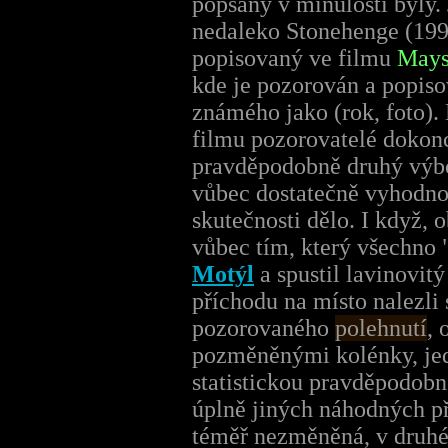
popsány v minulosti byly. 
nedaleko Stonehenge (1996
popisovaný ve filmu
Maysk
kde je pozorován a popis
známého jako (rok, foto
filmu pozorovatelé dokon
pravděpodobně druhý výbo
vůbec dostatečně vyhodnot
skutečnosti dělo. I když, 
vůbec tím, který všechno 
Motýl
a spustil lavinovit
příchodu na místo nalezli 
pozorovaného
polehnutí
, 
pozměněnými kolénky, jedn
statistickou pravděpodobn
úplně jiných náhodných př
téměř nezměněná, v druhé