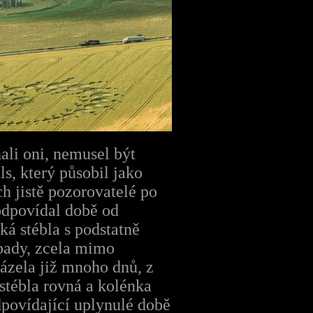
ali oni, nemusel být
s, který působil jako
h jistě pozorovatelé po
 odpovídal době od
ká stébla s podstatně
ípady, zcela mimo
ázela již mnoho dnů, z
stébla rovná a kolénka
povídající uplynulé době