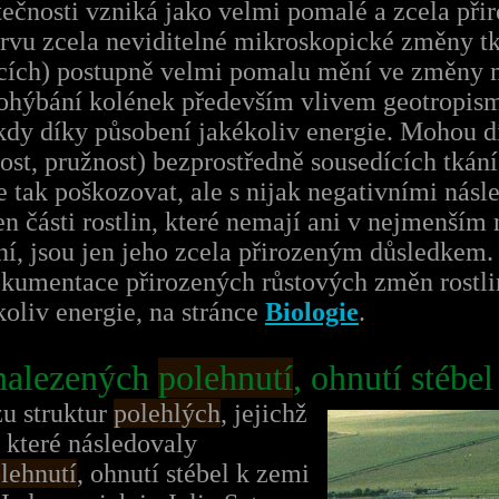
utečnosti vzniká jako velmi pomalé a zcela př
zprvu zcela neviditelné mikroskopické změny tk
ících) postupně velmi pomalu mění ve změny 
 ohýbání kolének především vlivem geotropism
ikdy díky působení jakékoliv energie. Mohou
nost, pružnost) bezprostředně sousedících tkán
e tak poškozovat, ale s nijak negativními násl
jen části rostlin, které nemají ani v nejmenším 
ání, jsou jen jeho zcela přirozeným důsledke
okumentace přirozených růstových změn rostli
oliv energie, na stránce
Biologie
.
nalezených
polehnutí
, ohnutí stébe
u struktur
polehlých
, jejichž
, které následovaly
lehnutí
, ohnutí stébel k zemi