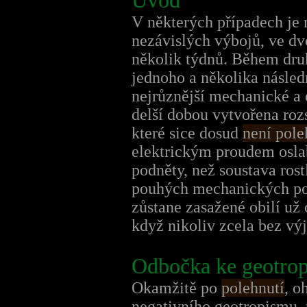
Úvod
V některých případech je
nezávislých výbojů, ve d
několik týdnů. Během druh
jednoho a několika násled
nejrůznější mechanické a 
delší dobou vytvořena roz
které sice dosud
není pole
elektrickým proudem osla
podněty, než soustava ros
pouhých mechanických podn
zůstane zasažené obilí už 
když nikoliv zcela bez vý
Odbočka ke geotropi
Okamžitě po
polehnutí
, o
negativního geotropismu, 