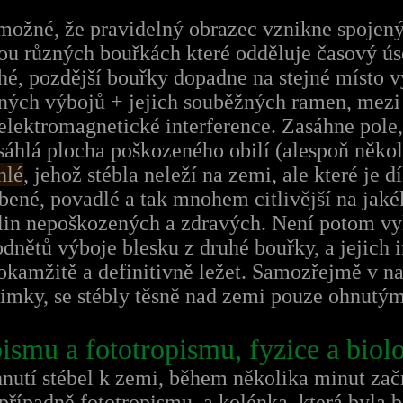
 možné, že pravidelný obrazec vznikne spoje
vou různých bouřkách které odděluje časový ú
é, pozdější bouřky dopadne na stejné místo v
ných výbojů + jejich souběžných ramen, mezi 
elektromagnetické interference. Zasáhne pole,
sáhlá plocha poškozeného obilí (alespoň někol
hlé
, jehož stébla neleží na zemi, ale které je
bené, povadlé a tak mnohem citlivější na jak
tlin nepoškozených a zdravých. Není potom vy
ětů výboje blesku z druhé bouřky, a jejich in
okamžitě a definitivně ležet. Samozřejmě v nap
jimky, se stébly těsně nad zemi pouze ohnutý
smu a fototropismu, fyzice a biolo
hnutí stébel k zemi, během několika minut zač
případně fototropismu, a kolénka, která byla