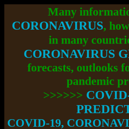
Many informati
CORONAVIRUS
, how
in many countri
CORONAVIRUS 
forecasts, outlooks f
pandemic pr
COVID
>>>>>>
PREDIC
COVID-19, CORONAVIR