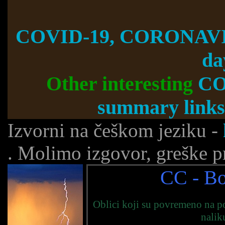
COVID-19, CORONAVI
da
Other interesting
CO
summary links
Izvorni na češkom jeziku -
. Molimo izgovor, greške pr
CC
- Bo
Oblici koji su povremeno na po
nalik