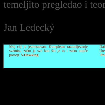
temeljito pregledao i teo
Jan Ledecký
Moj cilj je jednostavan. Kompletan razumijevanje
Dak
svemira, zašto je sve kao što je to i zašto uopće
Ute
postoji.
S.Hawking
Par