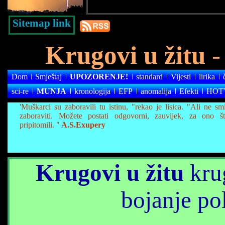
Sitemap link
Krugovi u žitu
- 
Dom
Smještaj
UPOZORENJE!
standard
Vijesti
lirika
sci-re
MUNJA
kronologija
EFP
anomalija
Efekti
HOT
'Muškarci su zaboravili tu istinu, "rekao je lisica. "Ali ne s
zaboraviti. Možete postati odgovorni, zauvijek, za ono š
pripitomili. "
A.S.Exupery
Krugovi u žitu
krug
bojanje po