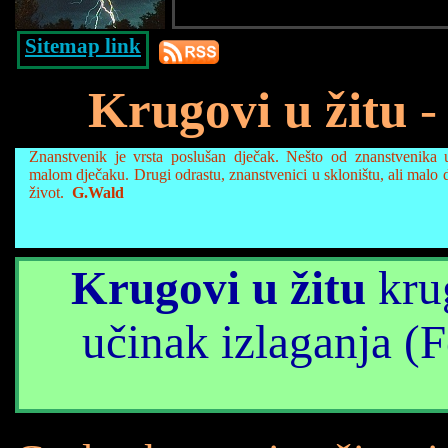
Sitemap link
Krugovi u žitu
- 
Znanstvenik je vrsta poslušan dječak. Nešto od znanstvenika
malom dječaku. Drugi odrastu, znanstvenici u skloništu, ali malo 
život.
G.Wald
Krugovi u žitu
krug
učinak izlaganja (F