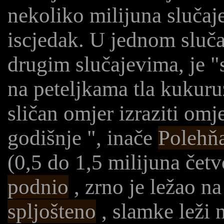
nekoliko milijuna slučaj
iscjedak. U jednom sluča
drugim slučajevima, je 
na peteljkama tla kukuru
sličan omjer izraziti om
godišnje ", inače
Polehň
(0,5 do 1,5 milijuna čet
podnio
, zrno je ležao na
spljošteno
, slamke leži 