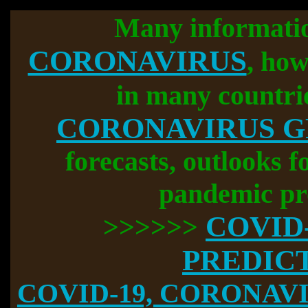
Many informati
CORONAVIRUS
, how
in many countri
CORONAVIRUS 
forecasts, outlooks f
pandemic pr
COVID
>>>>>>
PREDIC
COVID-19, CORONAVIR