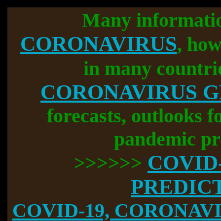
Many informati
CORONAVIRUS
, how
in many countri
CORONAVIRUS 
forecasts, outlooks f
pandemic pr
COVID
>>>>>>
PREDIC
COVID-19, CORONAVIR