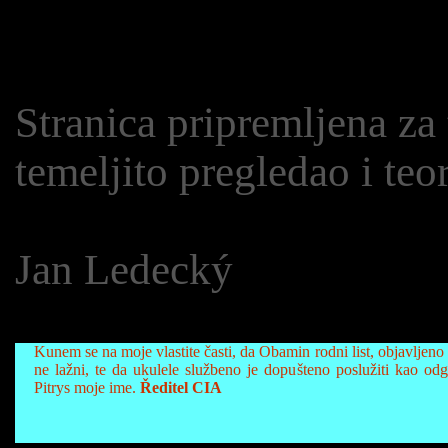
Stranica pripremljena za 
temeljito pregledao i teo
Jan Ledecký
Kunem se na moje vlastite časti, da Obamin rodni list, objavljeno n
ne lažni, te da ukulele službeno je dopušteno poslužiti kao od
Pitrys moje ime.
Ředitel CIA