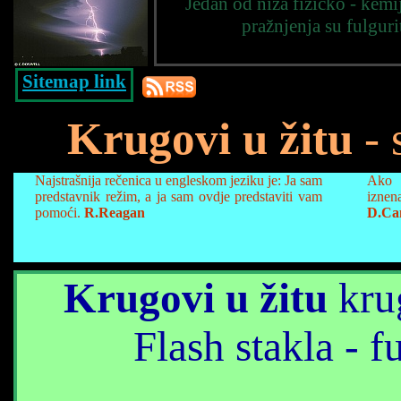
Jedan od niza fizičko - kemi
pražnjenja su fulguri
Sitemap link
Krugovi u žitu
- 
Najstrašnija rečenica u engleskom jeziku je: Ja sam
Ako 
predstavnik režim, a ja sam ovdje predstaviti vam
iznen
pomoći.
R.Reagan
D.Ca
Krugovi u žitu
krug
Flash stakla - f