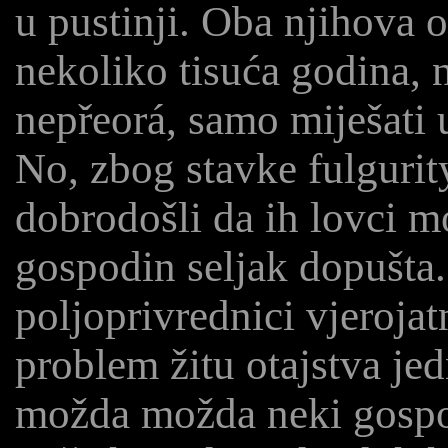
u pustinji. Oba njihova 
nekoliko tisuća godina, n
nepřeorá, samo miješati u
No, zbog stavke fulgurity
dobrodošli da ih lovci m
gospodin seljak dopušta
poljoprivrednici vjerojatn
problem žitu otajstva jed
možda možda neki gospodi