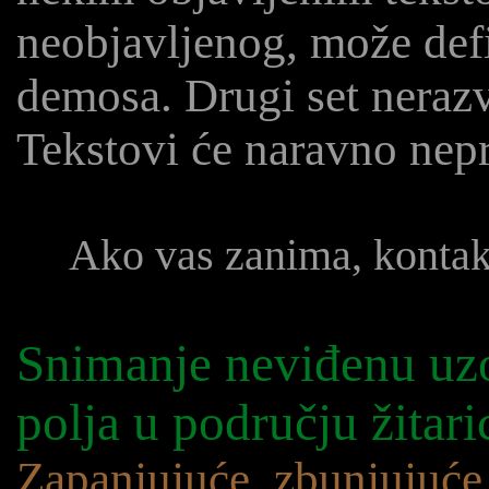
neobjavljenog, može defi
demosa. Drugi set nerazv
Tekstovi će naravno nep
Ako vas zanima, konta
Snimanje neviđenu uzo
polja u području žitari
Zapanjujuće, zbunjujuće,