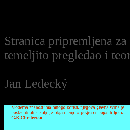
Stranica pripremljena za 
temeljito pregledao i teo
Jan Ledecký
Moderna znanost ima mnogo koristi, njegova glavna svrha je
poskytutí ali detaljnije objašnjenje o pogrešci bogatih ljudi.
G.K.Chesterton