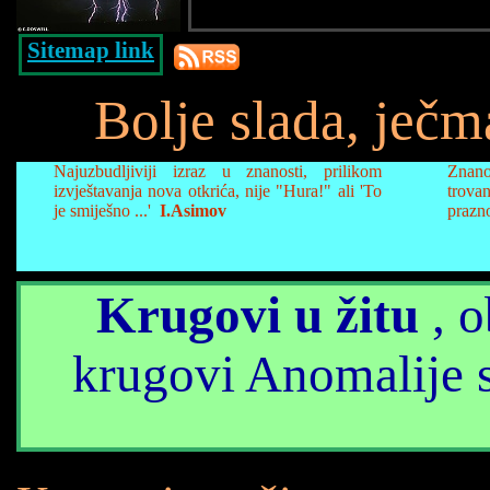
Sitemap link
Bolje slada, ječma
Najuzbudljiviji izraz u znanosti, prilikom
Znano
izvještavanja nova otkrića, nije "Hura!" ali 'To
trova
je smiješno ...'
I.Asimov
prazno
Krugovi u žitu
, o
krugovi Anomalije s