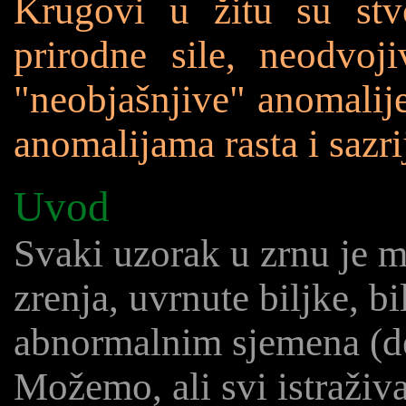
Krugovi u žitu su stvo
prirodne sile, neodvoj
"neobjašnjive" anomalije
anomalijama rasta i sazri
Uvod
Svaki uzorak u zrnu je 
zrenja, uvrnute biljke, b
abnormalnim sjemena (def
Možemo, ali svi istraživa