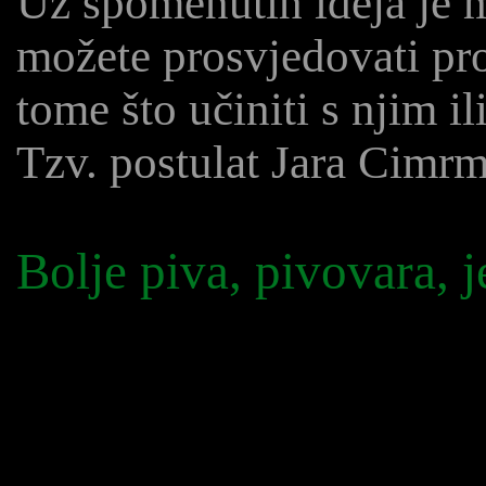
Uz spomenutih ideja je m
možete prosvjedovati prot
tome što učiniti s njim il
Tzv. postulat Jara Cimr
Bolje piva, pivovara, j