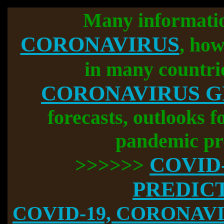
Many informati
CORONAVIRUS
, how
in many countri
CORONAVIRUS 
forecasts, outlooks f
pandemic pr
COVID
>>>>>>
PREDIC
COVID-19, CORONAVIR