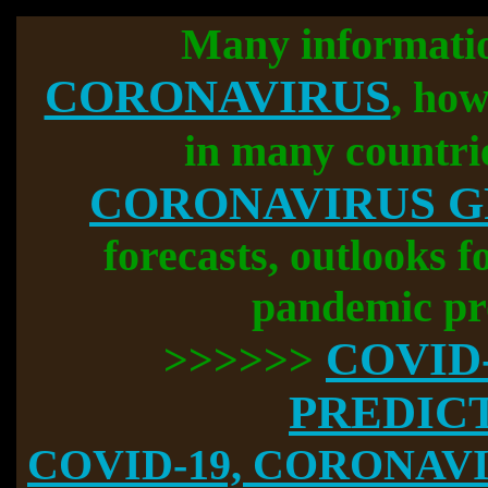
Many informati
CORONAVIRUS
, how
in many countri
CORONAVIRUS 
forecasts, outlooks f
pandemic pr
COVID
>>>>>>
PREDIC
COVID-19, CORONAVIR