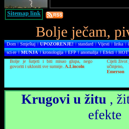
Sitemap link
Bolje ječam, piv
Dom
Smještaj
UPOZORENJE!
standard
Vijesti
lirika
sci-re
MUNJA
kronologija
EFP
anomalija
Efekti
HOT
Bolje je šutjeti i biti misao glupa, nego
Cijeli život
govoriti i ukloniti sve sumnje.
A.Lincoln
učinjeno, 
Emerson
Krugovi u žitu
, ži
efekte