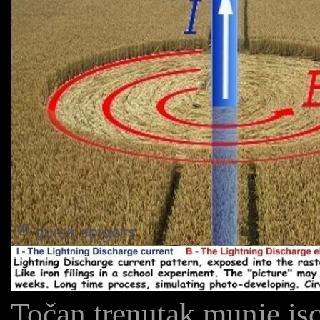
Točan trenutak munje is