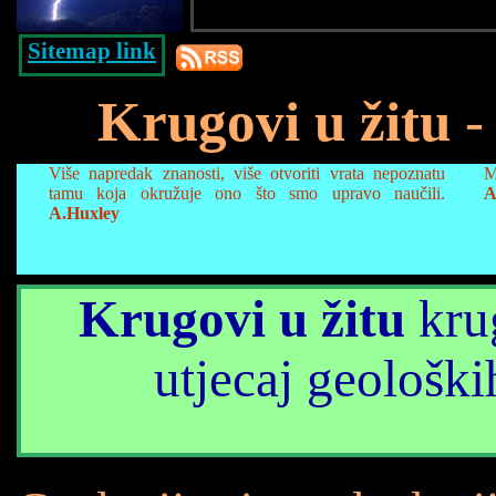
Sitemap link
Krugovi u žitu
- 
Više napredak znanosti, više otvoriti vrata nepoznatu
M
tamu koja okružuje ono što smo upravo naučili.
A
A.Huxley
Krugovi u žitu
krug
utjecaj geološki