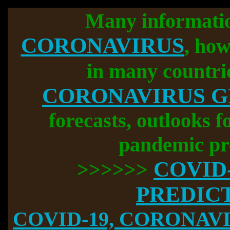
Many informati
CORONAVIRUS
, how
in many countri
CORONAVIRUS 
forecasts, outlooks f
pandemic pr
COVID
>>>>>>
PREDIC
COVID-19, CORONAVIR