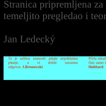
Stranica pripremljena za 
temeljito pregledao i teo
Jan Ledecký
To je suština znanosti: pitajte neprikladan
Pčela nikad
pitanje, a vi dobiti razumnu
čini, samo 
odgovor.
J.Bronowski
Hubbard