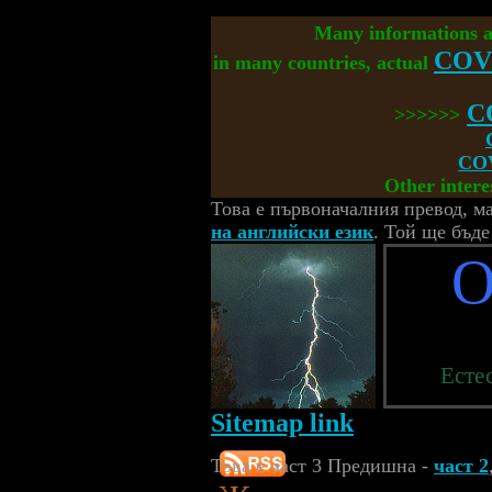
Many informations 
COV
in many countries, actual
C
>>>>>>
COV
Other intere
Това е първоначалния превод, 
на английски език
. Той ще бъде
О
Есте
Sitemap link
Това е част 3 Предишна -
част 2