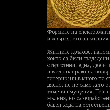
Формите на електромагни
изхвърлянето на мълния.
Житните кръгове, напом
които са били създадени
стърготини, една, две и
начело направо на повър
генерирани в много по с
дясно, но не само като 
модели смущения. Те са 
мълния, но са обработен
бавен хода на естествени