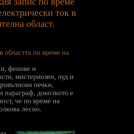
кия запис по време
електрически ток в
телна област.
в областта по време на
ли, фенове и
сти, мистериозен, луд и
кровълнови печки,
и параграф, доколкото е
ост, че по време на
олкова лесно.
ма