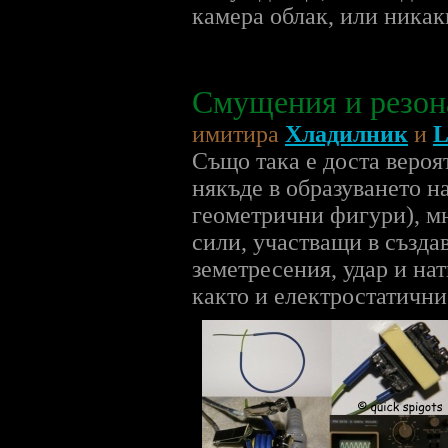
камера облак, или никак
Смущения и резон
имитира
Хладилник
и
L
Също така е доста вероя
някъде в образуването н
геометрични фигури), м
сили, участващи в създа
земетресения, удар и на
както и електростатични