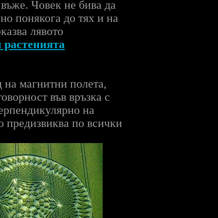
 въже. Човек не бива да
 но понякога до тях и на
казва лявото
и растенията
 на магнитни полета,
оворност във връзка с
перпендикулярно на
то предизвиква по всички