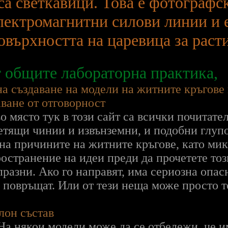
а светкавици. Това е фотографс
лектромагнитни силови линии и 
овърхността на царевица за расти
 общите лабораторна практика,
а създаване на модели на житните кръгове 
ване от отговорност
о място тук в този сайт са всички почитате
тящи чинии и извънземни, и подобни глупо
на причините на житните кръгове, като ми
ространение на идеи преди да прочетете тоз
разни. Ако го направят, има сериозна опасн
а повръщат. Или от тези неща може просто т
лон състав
На някои модели може да се отбележи, че и