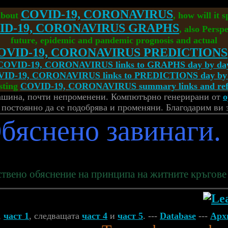
COVID-19, CORONAVIRUS
about
, how will it 
ID-19, CORONAVIRUS GRAPHS
, also Perspe
future, epidemic and pandemic prognosis and actual
OVID-19, CORONAVIRUS PREDICTIONS
COVID-19, CORONAVIRUS links to GRAPHS day by da
ID-19, CORONAVIRUS links to PREDICTIONS day by
sting
COVID-19, CORONAVIRUS summary links and refe
машина, почти непроменени. Компютърно генерирани от
о
 постоянно да се подобрява и променяни. Благодарим ви 
бяснено завинаги.
ствено обяснение на принципа на житните кръгове
,
част 1
, следващата
част 4
и
част 5
. ---
Database
---
Арх