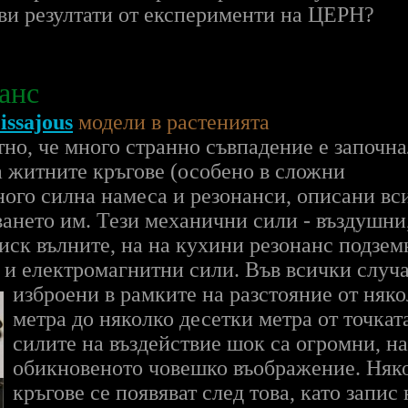
ви резултати от експерименти на ЦЕРН?
анс
issajous
модели в растенията
тно, че много странно съвпадение е започн
а житните кръгове (особено в сложни
ного силна намеса и резонанси, описани вс
ването им. Тези механични сили - въздушни
тиск вълните, на на кухини резонанс подзем
 и електромагнитни сили. Във всички случа
изброени в рамките на разстояние от няк
метра до няколко десетки метра от точкат
силите на въздействие шок са огромни, н
обикновеното човешко въображение. Няк
кръгове се появяват след това, като запис