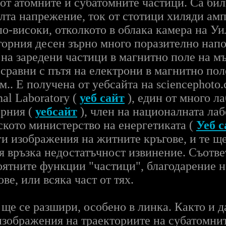
от атомните и субатомните частици. Са бил
лта напрежение, ток от стотици хиляди амп
о-високи, отколкото в облака камера на У
горния десен зърно много поразително напо
на заредени частици в магнитно поле на м
 сравни с пътя на електрони в магнитно пол
м.. Е получена от уебсайта на sciencephoto
al Laboratory (
уеб сайт
), един от много л
орния (
уебсайт
), член на националната лаб
кото министерство на енергетиката (
Уеб с
ги изображения на житните кръгове, и те щ
я връзка недостатъчност извинение. Съотве
оятните функции "частици", благодарение н
е, или всяка част от тях.
е се разшири, особено в линка. Както и да
изображения на траекториите на субатомнит