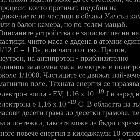
процеси, които протичат, подобни на
движението на частици в облака Уилсън ка
или в балон камера, но по-голям мащаб.
Описаните устройства се записват песни на
частици, чиято маса е дадена в атомни един
1/12 C = 1 Da, или части от тях. Протон,
неутрон, на антипротон - приблизително
единица за атомна маса, електрон и позитро
около 1/1000. Частиците се движат най-вече
магнитно поле. Тяхната енергия се изразява
-19
електрон волта - EV, 1.16 х 10
J и заряд н
-19
електрона е 1,16 х 10
C. В областта на з
асови десети грама до десетки грамове, т.е
ъти по-тежки, таксата може да бъдат изразе
ного повече енергия в килоджаули 10 отно