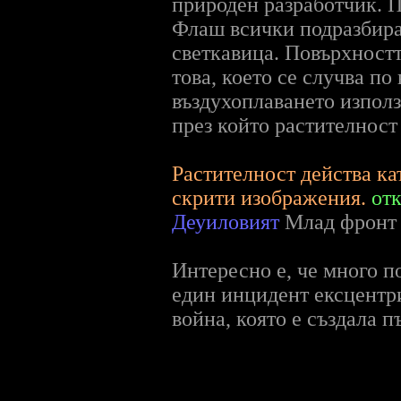
природен разработчик. 
Флаш всички подразбира
светкавица. Повърхностт
това, което се случва п
въздухоплаването използ
през който растителнос
Растителност действа ка
скрити изображения.
отк
Деуиловият
Млад фронт 1
Интересно е, че много п
един инцидент ексцентр
война, която е създала 