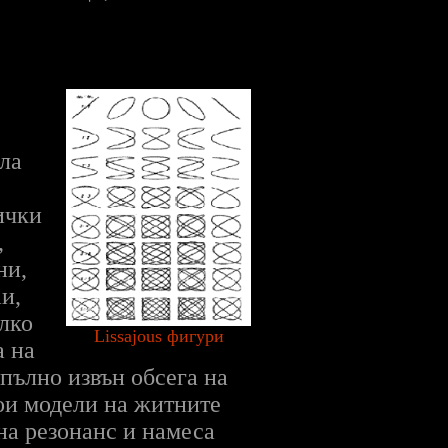
ала
ички
,
ни,
и,
олко
Lissajous фигури
а на
апълно извън обсега на
ои модели на житните
 на резонанс и намеса