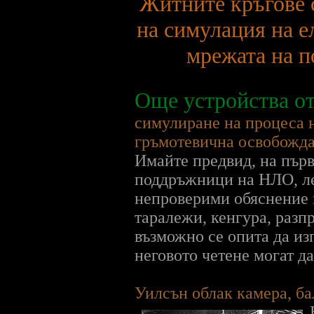
Житните кръгове с
на симулация на е
мрежата на п
Още устройства от
симулиране на процеса н
гръмотевична освобожда
Имайте предвид, на първ
поддръжници на НЛО, ле
непроверими обяснение 
таралежи, кенгура, разп
възможно се опита да изп
неговото четене могат д
Уилсън облак камера, ба