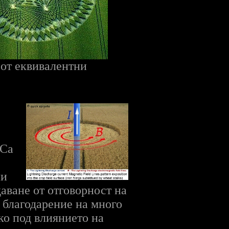
 от еквивалентни
 Са
ни
аване от отговорност на
, благодарение на много
ако под влиянието на