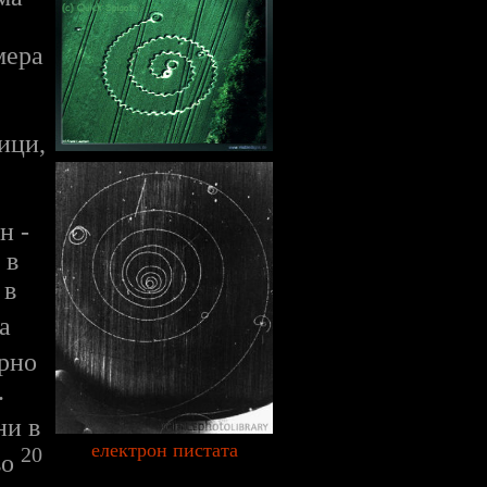
мера
ици,
н -
 в
 в
а
ърно
.
ни в
електрон пистата
20
во