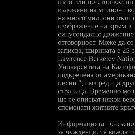
пъти или по-стойностни 
изложени на милиони во
на много милиони пъти п
изображение на кръга в 
синусоидално движение 
отговорност. Може да се
записва, ширината е 25 с
Lawrence Berkeley Nation
Университета на Калиф
подкрепена от американс
песни ", има редица дру
страница
. Временно мол
ще се описват някои вер
споменати житните кръгов
Информацията по-късно щ
за чужденци, те виждат 