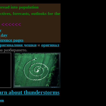
spread into population
ctives, forecasts, outlooks for the
<<<<<<
y
 day
rence pages
ригиналния чешки
и
оригинал
за разбирането.
ив