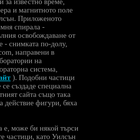
и за известно време,
ера и магнитното поле
илсън. Приложеното
мня спирала -
ълния освобождаване от
е - снимката по-долу,
.com, направени в
аборатории на
ораторна система,
айт
). Подобни частици
е се създаде специална
тният сайта също така
а действие фигури, бяха
 е, може би някой търси
е частици, като Уилсън