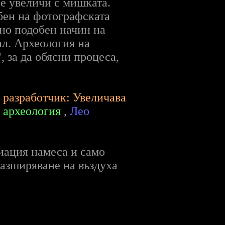
е увеличи с мишката.
бен на фотографската
тно подобен начин на
ал. Археология на
 за да обясни процеса,
 разработчик: Увеличава
о археология
,
Лео
диация намеса и само
азширяване на въздуха