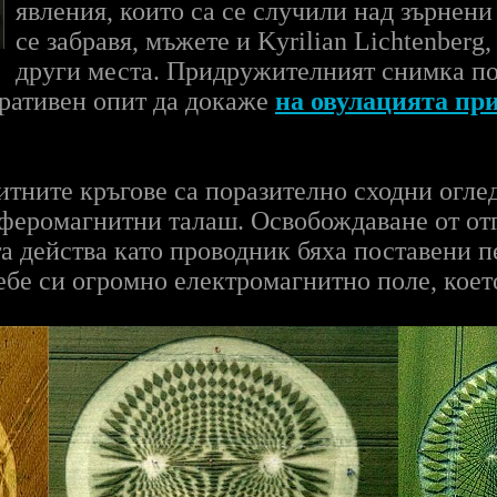
явления, които са се случили над зърнени
се забравя, мъжете и Kyrilian Lichtenberg,
други места. Придружителният снимка по
ративен опит да докаже
на овулацията пр
тните кръгове са поразително сходни оглед
феромагнитни талаш. Освобождаване от отг
а действа като проводник бяха поставени 
себе си огромно електромагнитно поле, кое