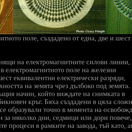
тното поле, създадено от една, две и шест
нящи на електромагнитните силови линии,
 в електромагнитното поле на железни
 шест еквивалентни електрически разряди,
хността на земята чрез дълбоко под земята.
ъщия начин, който виждате на снимката в
обикновен кръг. Бяха създадени в цяла слож
се образували точно в момента на освобожд
и за няколко дни, седмици или дори повече
те процеси в рамките на завода, тъй като, 