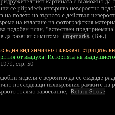
Придружителният картината е възможно да с
щи се případech извършва невероятно подо
а на полето на зърното е действал невероя
о време на излагане на фотографския матери
ва подобен план, "естествен предприемача",
т е да развият симптоми
cropmarks
. (Вж.)
то един вид химично изложени отрицателен
рития от въздуха: Историята на въздушнот
979, стр. 50
одобни модели е вероятно да се създаде ра
ично последващи изхвърляния рамките на р
първото голямо завоевание,
Return Stroke
.