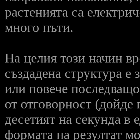
растенията са електри
много пъти.
На целия този начин в
създадена структура е з
или повече последващо
от отговорност (дойде 
десетият на секунда в е
формата на резултат мо