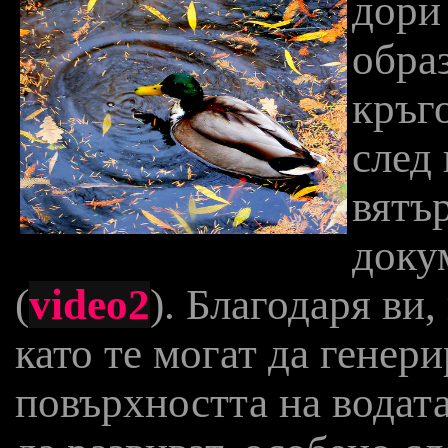
дори 
обра
кръго
след
вятър
доку
(
video2
). Благодаря ви,
като те могат да генери
повърхността на водата