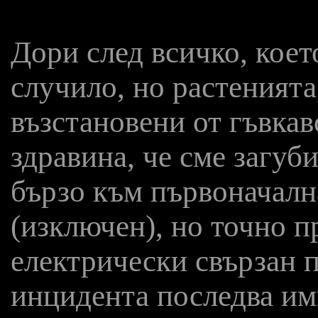
Дори след всичко, което
случило, но растенията
възстановени от гъвкав
здравина, че сме загуб
бързо към първоначалн
(изключен), но точно п
електрически свързан п
инцидента последва им