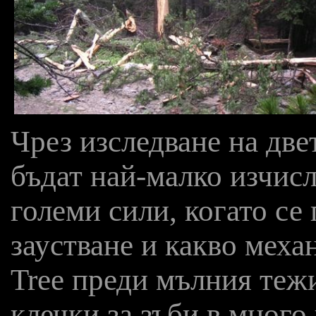
Чрез изследване на две
бъдат най-малко изчис
големи сили, когато се
заустване и какво меха
Tree преди мълния тежи
клечки за зъби в много 