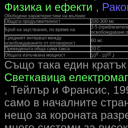
Физика и ефекти
,
Рако
Обобщени характеристики на мълнии:
Общата продължителност
200-300 мс
3-5 (приблизител
Брой на зауствания, по време на
освобождаване от
Средният интервал между
60 мс
освобождаването от отговорност
Преведената обща сума такса
20 C
9
10
Общата излъчвана мощност
10
- 10
J
Също така един кратък 
Светкавица електрома
, Тейлър и Франсис, 1
само в началните стра
нещо за короната разре
много системи за висо