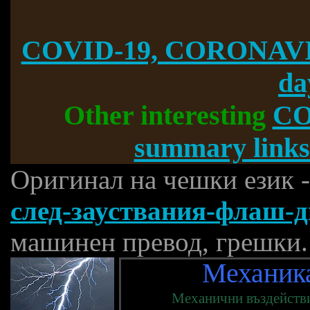
COVID-19, CORONAVI
da
Other interesting
CO
summary links
Оригинал на чешки език 
след-зауствания-флаш-д
машинен превод, грешки.
Механик
Механични въздействи