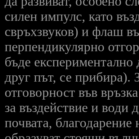
да развиват, особено сл
силен импулс, като въз
свръхзвуков) и флаш в
перпендикулярно отгор
бъде експериментално 
друг път, се прибира).
отговорност във връзк
за въздействие и води 
почвата, благодарение 
образуват стоящи вълни