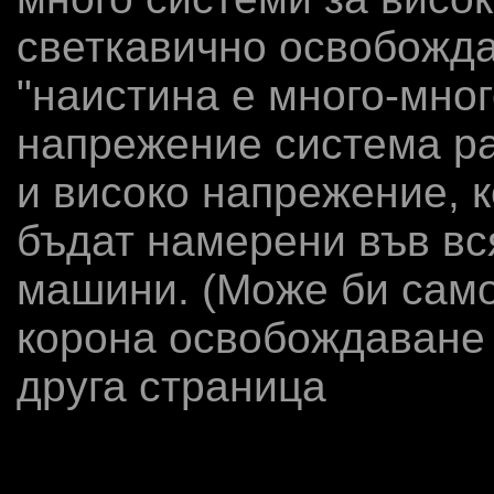
светкавично освобожда
"наистина е много-мно
напрежение система ра
и високо напрежение, 
бъдат намерени във вся
машини. (Може би само
корона освобождаване 
друга страница