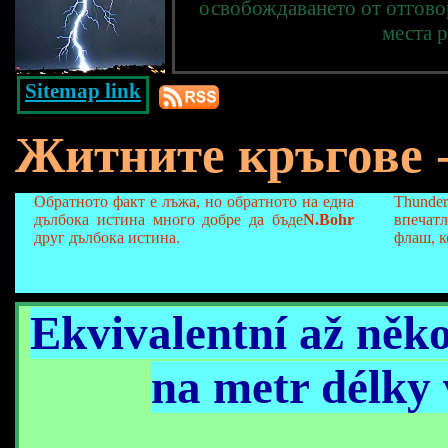
освобождаването от отгово
места 
Sitemap link
Житните кръгове
-
Обратното факт е лъжа, но обратното на една
Thunde
дълбока истина
много добре да бъде
N.Bohr
впечат
друг дълбока истина.
флаш, к
Ekvivalentní až něk
na metr délky