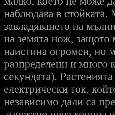
малко, което не може д
наблюдава в стойката. 
завладяването на мълни
на земята нож, защото
наистина огромен, но 
разпределени и много к
секундата). Растенията
електрически ток, койт
независимо дали са пр
директно чрез корона 