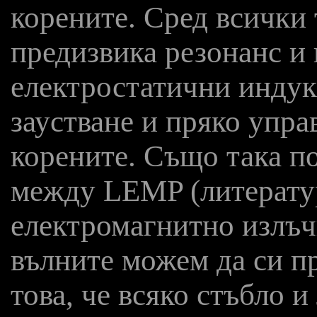
корените. Сред всички 
предизвика резонанс и
електростатични индук
заустване и пряко упра
корените. Също така п
между LEMP (литератур
електромагнитно излъч
вълните можем да си п
това, че всяко стъбло и