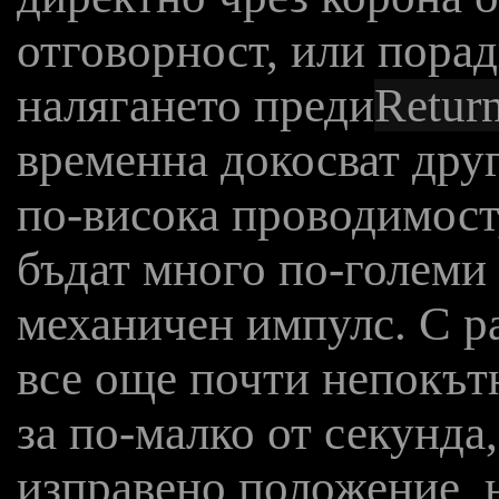
отговорност, или пора
налягането преди
Return
временна докосват друг
по-висока проводимост,
бъдат много по-големи 
механичен импулс. С ра
все още почти непокътн
за по-малко от секунда,
изправено положение, н