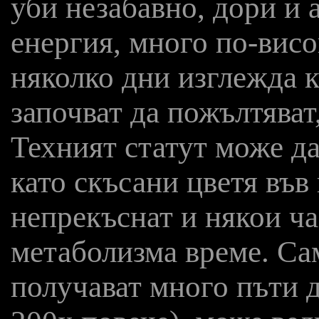
уби незабавно, дори и 
енергия, много по-висо
няколко дни изглежда ка
започват да пожълтяват,
Техният статут може да
като скъсани цветя във 
непрекъснат и някои ч
метаболизма време. Са
получават много пъти д