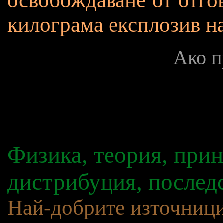
освобождаване от отгов
килограма експлозив н
Ако п
Физика, теория, при
дистрибуция, послед
Най-добрите източници