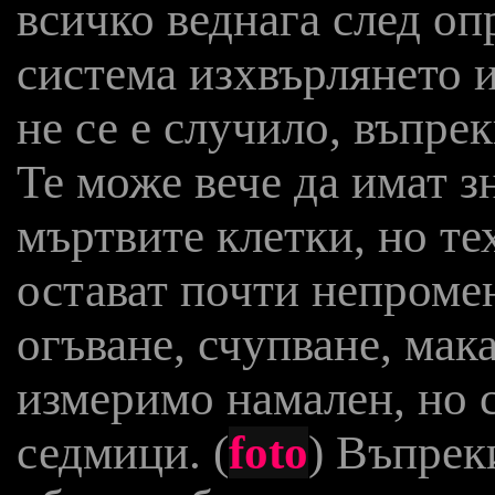
всичко веднага след оп
система изхвърлянето 
не се е случило, въпре
Те може вече да имат з
мъртвите клетки, но т
остават почти непроме
огъване, счупване, мак
измеримо намален, но 
седмици. (
foto
) Въпрек