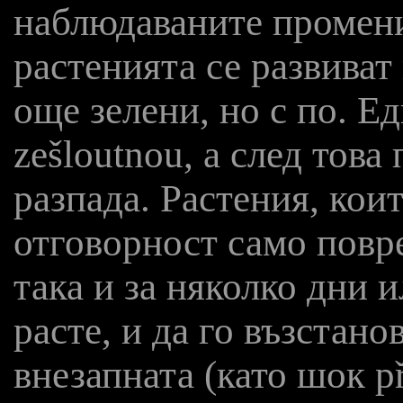
наблюдаваните промени
растенията се развиват н
още зелени, но с по. Е
zešloutnou, а след това
разпада. Растения, кои
отговорност само повре
така и за няколко дни 
расте, и да го възстано
внезапната (като шок p