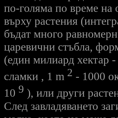
по-голяма по време на 
върху растения (интеграл
бъдат много равномерн
царевични стъбла, фор
(един милиард хектар -
2
сламки , 1 m
- 1000 о
9
10
), или други расте
След завладяването заг