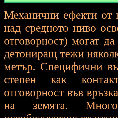
Механични ефекти от 
над средното ниво осв
отговорност) могат да
детониращ тежи няколк
метър. Специфични въ
степен как контак
отговорност във връзк
на земята. Мног