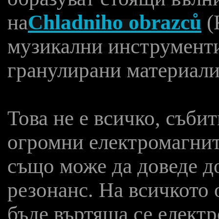
на
Chladniho obrazců
(
музикални инструменти
гранулирани материали
Това не е всичко, съби
огромни електромагнит
също може да доведе д
резонанс. На всичкото 
бъде въртяща се електр