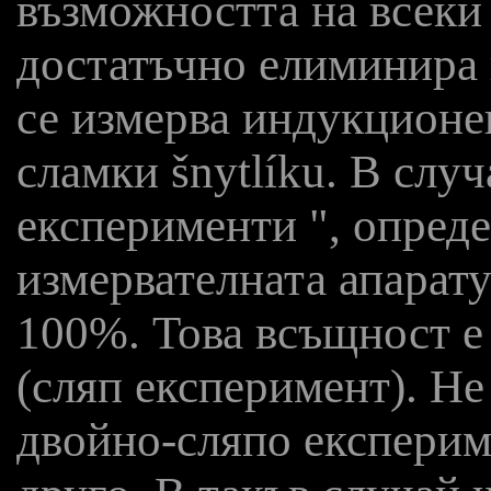
възможността на всеки
достатъчно елиминира 
се измерва индукционен
сламки šnytlíku. В слу
експерименти ", опреде
измервателната апарату
100%. Това всъщност е
(сляп експеримент). Не 
двойно-сляпо експерим