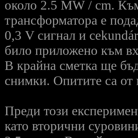
около 2.5 MW / cm. Къ
трансформатора е пода
0,3 V сигнал и cekundá
било приложено към вх
В крайна сметка ще бъ
снимки. Опитите са от 
Преди този експеримент
като вторични суровини