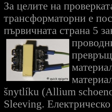
За целите на проверкат
трансформаторни е пос
първичната страна 5 за
проводни
превръща
материал
материал
šnytlíku (Allium schoe
Sleeving. Електрическо