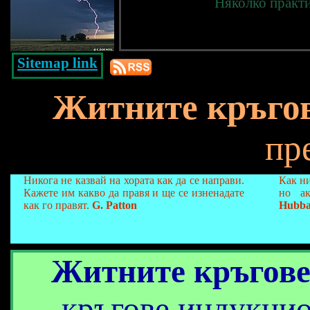
Няколко практ
Sitemap link
Житните кръго
пр
Никога не казвай на хората как да се направи.
Как ни
Кажете им какво да правя и ще се изненадате
но ак
как го правят.
G. Patton
Hubba
Житните кръгов
кръгове индукцио