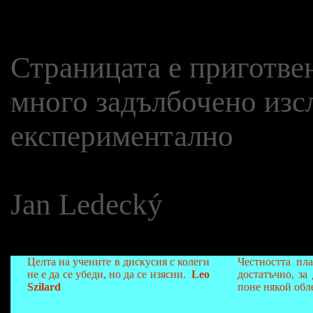
Страницата е приготвен
много задълбочено изсл
експериментално
Jan Ledecký
Целта на учените в дискусия с колеги
Честността пл
не е да се убеди, но да се изясни.
Leo
достатъчно, за
Szilard
поне някой обл