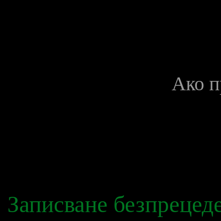
Ако п
Записване безпрецед