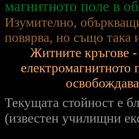
магнитното поле в об
Изумително, объркващи
повярва, но също така 
Житните кръгове -
електромагнитното п
освобождава
Текущата стойност е б
(известен училищни ек