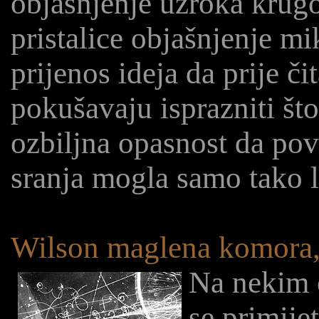
objašnjenje uzroka krugov
pristalice objašnjenje mik
prijenos ideja da prije č
pokušavaju isprazniti što
ozbiljna opasnost da povr
sranja mogla samo tako 
Wilson maglena komora,
Na nekim 
se primijet