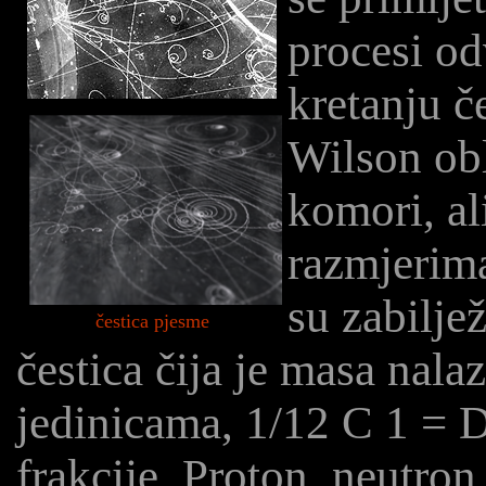
procesi od
kretanju č
Wilson obl
komori, al
razmjerima
su zabilje
čestica pjesme
čestica čija je masa nala
jedinicama, 1/12 C 1 = Da
frakcije. Proton, neutron,