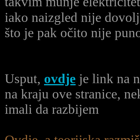
takvim munje elektricite
iako naizgled nije dovol
što je pak očito nije pun
Usput,
ovdje
je link na 
na kraju ove stranice, nek
imali da razbijem
Ovdje, a teorijska razmiš