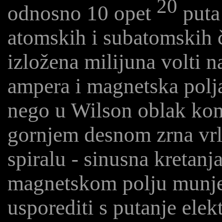
20
odnosno 10 opet
puta 
atomskih i subatomskih č
izložena milijuna volti n
ampera i magnetska polj
nego u Wilson oblak komo
gornjem desnom zrna vrl
spiralu - sinusna kretanj
magnetskom polju munje
usporediti s putanje ele