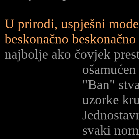
U prirodi, uspješni mode
beskonačno beskonačno v
najbolje ako čovjek prest
ošamuće
"Ban" stva
uzorke kru
Jednostavn
svaki norm