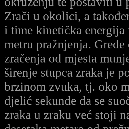
okruženju te postaviti u
Zrači u okolici, a takođ
i time kinetička energij
metru pražnjenja. Grede
zračenja od mjesta munje 
širenje stupca zraka je p
brzinom zvuka, tj. oko mi
djelić sekunde da se suo
zraka u zraku već stoji n
desetaka metara od pražn