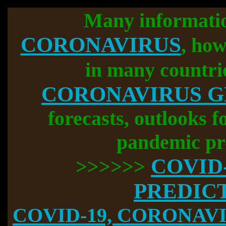
Many informati
CORONAVIRUS
, how
in many countri
CORONAVIRUS 
forecasts, outlooks f
pandemic pr
COVID
>>>>>>
PREDIC
COVID-19, CORONAVIR