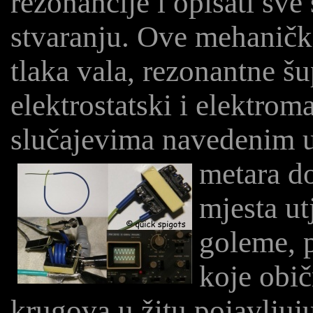
rezonancije i opisati sve
stvaranju. Ove mehaničke
tlaka vala, rezonantne š
elektrostatski i elektrom
slučajevima navedenim u
metara d
mjesta ut
goleme, 
koje obič
krugova u žitu pojavljuj