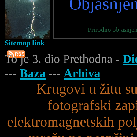
Objašnjen
Prirodno objašnjen
Sitemap link
To je 3. dio Prethodna -
Di
---
Baza
---
Arhiva
Krugovi u žitu s
fotografski zap
elektromagnetskih polja