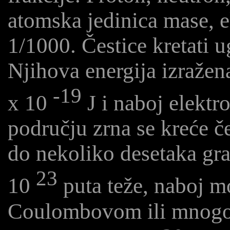
atomska jedinica mase, e
1/1000. Čestice kretati
Njihova energija izražen
-19
x 10
J i naboj elektr
području zrna se kreće č
do nekoliko desetaka gr
23
10
puta teže, naboj mo
Coulombovom ili mnogo v