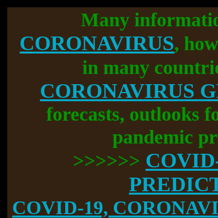
Many informati
CORONAVIRUS
, how
in many countri
CORONAVIRUS 
forecasts, outlooks f
pandemic pr
COVID
>>>>>>
PREDIC
COVID-19, CORONAVIR