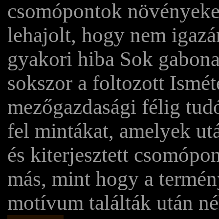
csomópontok növényeket i
lehajolt, hogy nem igazá
gyakori hiba Sok gabonak
sokszor a foltozott Ismét
mezőgazdasági félig tudó
fel mintákat, amelyek utá
és kiterjesztett csomóp
más, mint hogy a termén
motívum találták után n