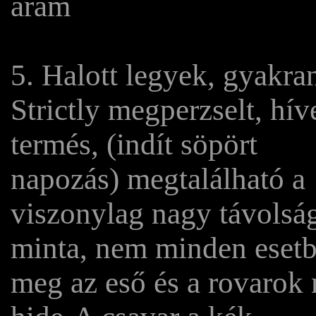
áram
5. Halott legyek, gyakra
Strictly megperzselt, hív
termés, (indít söpört
napozás) megtalálható a
viszonylag nagy távolsá
minta, nem minden esetb
meg az eső és a rovarok 