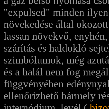
a gáz belső nyomása cso
"expulsed" minden ilyen 
növekedése által okozott
lassan növekvő, enyhén,
szárítás és haldokló sejt
szimbólumok, még azután 
és a halál nem fog megáll
függvényében edénynyal
ellenőrizhető bármely ré
internódium, levél (
bizo