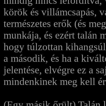
mindig nincs lefordítva
körök és villámcsapás, 
természetes erők (és meg
munkája, és ezért talán m
hogy túlzottan kihangsúl
a második, és ha a kivál
jelentése, elvégre ez a s
mindenkinek meg kell ér
(Egy másik őrült) Talán 