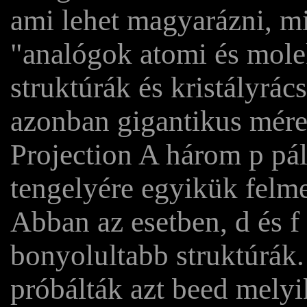
ami lehet magyarázni, m
"analógok atomi és mole
struktúrák és kristályrác
azonban gigantikus mére
Projection A három p pá
tengelyére egyikük felmer
Abban az esetben, d és f
bonyolultabb struktúrák
próbálták azt beed melyik