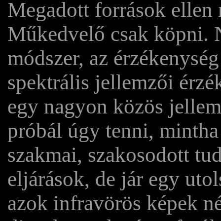
Megadott források ellen 
Műkedvelő csak köpni. N
módszer, az érzékenység
spektrális jellemzői érz
egy nagyon közös jelle
próbál úgy tenni, minth
szakmai, szakosodott t
eljárások, de jár egy ut
azok infravörös képek né