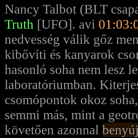
Nancy Talbot (BLT csap
Truth
[UFO]. avi
01:03:
nedvesség válik gőz men
kibővíti és kanyarok cs
hasonló soha nem lesz le
laboratóriumban. Kiterjes
csomópontok okoz soha, 
semmi más, mint a geotr
követően azonnal
benyúj