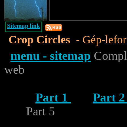
Sitemap link
Crop Circles
- Gép-lefor
menu - sitemap
Complet
web
Part 1
Part 
Part 5