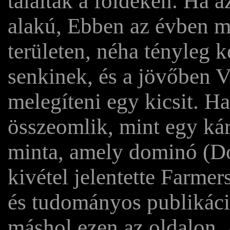
találtak a földeken. Ha 
alakú, Ebben az évben m
területen, néha tényleg 
senkinek, és a jövőben 
melegíteni egy kicsit. H
összeomlik, mint egy kár
minta, amely dominó (Do
kivétel jelentette Farme
és tudományos publikáció
máshol ezen az oldalon. 