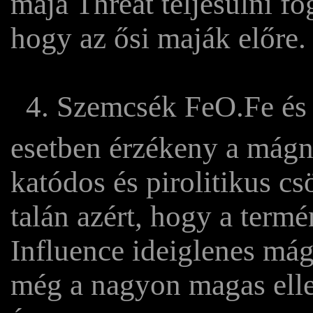
maja Threat teljesülni f
hogy az ősi maják előre.
4. Szemcsék FeO.Fe és
esetben érzékeny a mágn
katódos és pirolitikus csö
talán azért, hogy a termé
Influence ideiglenes mág
még a nagyon magas ellen