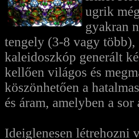
ugrik még
gyakran n
tengely (3-8 vagy több),
kaleidoszkóp generált k
kellően világos és megma
köszönhetően a hatalmas 
és áram, amelyben a sor 
Ideiglenesen létrehozni v