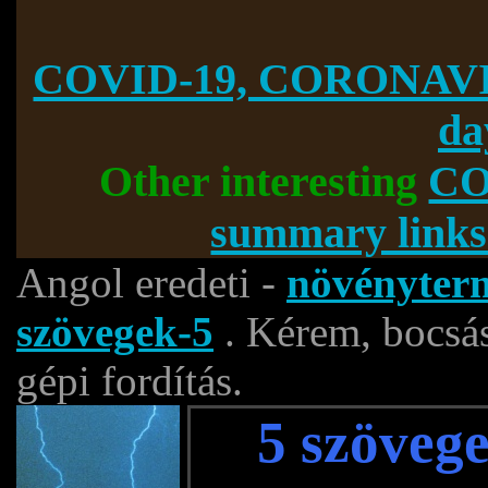
COVID-19, CORONAVI
da
Other interesting
CO
summary links
Angol eredeti -
növényterm
szövegek-5
. Kérem, bocsás
gépi fordítás.
5 szöveg