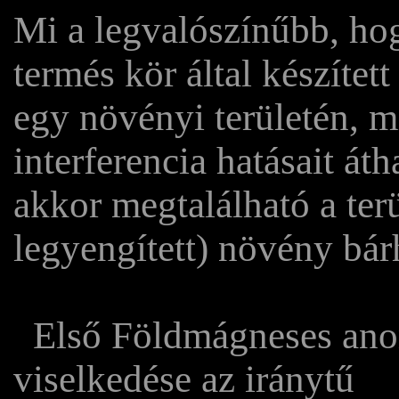
Mi a legvalószínűbb, hog
termés kör által készítet
egy növényi területén, m
interferencia hatásait át
akkor megtalálható a ter
legyengített) növény bár
Első Földmágneses anom
viselkedése az iránytű