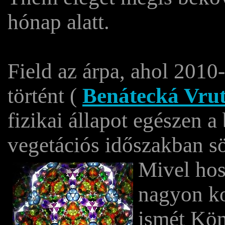
hónap alatt.
Field az árpa, ahol 2010
történt (
Benátecká Vrut
fizikai állapot egészen a 
vegetációs időszakban sö
Mivel hos
nagyon ko
ismét Könn