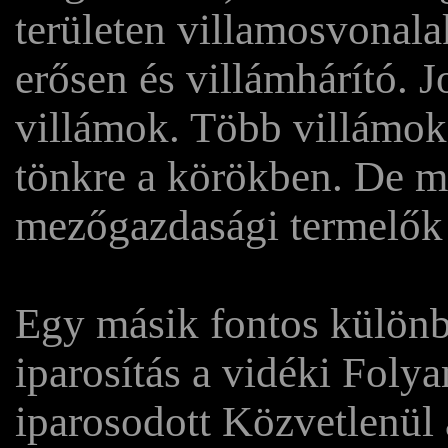
területen villamosvonal
erősen és villámhárító. J
villámok. Több villámok
tönkre a körökben. De 
mezőgazdasági termelők
Egy másik fontos különb
iparosítás a vidéki Foly
iparosodott Közvetlenül á