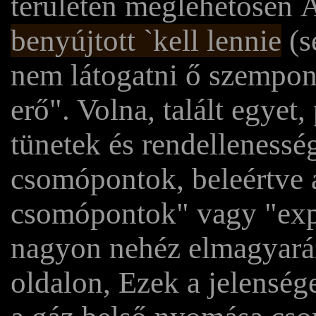
területen meglehetősen Á
benyújtott `kell lennie
(s
nem látogatni ő szempon
erő". Volna, talált egye
tünetek és rendellenessé
csomópontok, beleértve 
csomópontok" vagy "exp
nagyon nehéz elmagyaráz
oldalon, Ezek a jelens