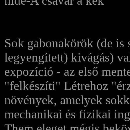
hide-A csavar a kék
Sok gabonakörök (de is 
legyengített) kivágás) va
expozíció - az első ment
"felkészíti" Létrehoz "é
növények, amelyek sokk
mechanikai és fizikai ing
Them eleget mégis bekö