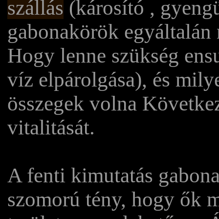
szállás
(károsító , gyengü
gabonakörök egyáltalán n
Hogy lenne szükség ensu
víz elpárolgása), és mil
összegek volna Követk
vitalitását.
A fenti kimutatás gabon
szomorú tény, hogy ők m