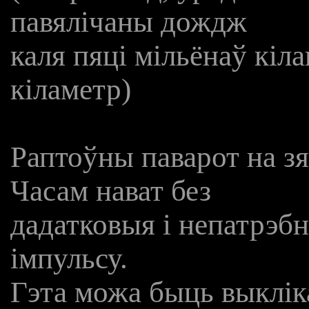
павялічаны дождж
каля пяці мільёнаў кіл
кіламетр)
Раптоўны паварот на з
Часам нават без
дадатковыя і непатрэбн
імпульсу.
Гэта можа быць выкліка