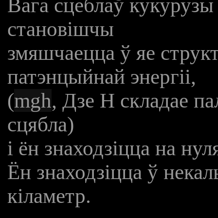
Вага сцеблаў кукурузы
становішчы
змяшчаецца ў яе структ
патэнцыйнай энергіі,
(
mgh
, Дзе Н складае п
сцябла)
і ён знаходзіцца на нул
Ён знаходзіцца ў некал
кіламетр.