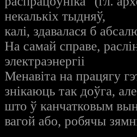
распрацоўніка" (гл. арх
некалькіх тыдняў,
калі, здавалася б абсал
На самай справе, расл
электраэнергіі
Менавіта на працягу гэ
знікаюць так доўга, ал
што ў канчатковым вын
вагой або, робячы зям