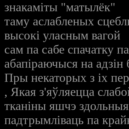
знакаміты "матылёк"
таму аслабленых сцебл
высокі уласным вагой
сам па сабе спачатку п
абапіраючыся на адзін 
Пры некаторых з іх пе
, Якая з'яўляецца слаб
тканіны яшчэ здольныя
падтрымліваць па край