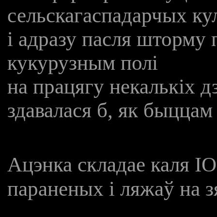
сельскагаспадарчых ку
і адразу пасля шторму 
кукурузным полі
на працягу некалькіх дз
здавалася б, як быццам
Ацэнка складае каля I
параненых і ляжаў на з