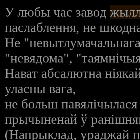
У любы час завод
жылл
паслаблення, не шкодн
Не "невытлумачальнага
"невядома", "таямнічыя
Нават абсалютна ніякай
уласны вага,
не больш павялічылася 
прычыненай ў ранішня
(Напрыклад, ураджай 