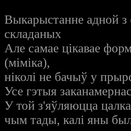
Выкарыстанне адной з
складаных
Але самае цікавае фор
(міміка),
ніколі не бачыў у прыр
Усе гэтыя заканамернас
У той з'яўляюцца цалк
чым тады, калі яны бы