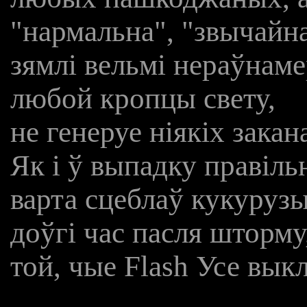
"нармальна", "звычайн
зямлі вельмі нераўнам
любой кропцы свету,
не генеруе ніякіх зака
Як і ў выпадку правіл
варта сцеблаў кукуруз
доўгі час пасля шторму
той, чые Flash Усе выкл