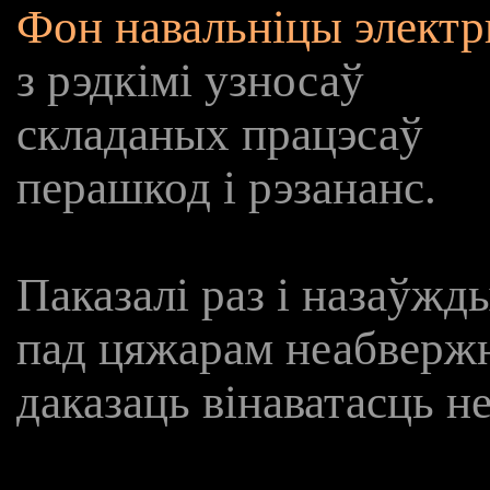
Фон навальніцы элект
з рэдкімі узносаў
складаных працэсаў
перашкод і рэзананс.
Паказалі раз і назаўж
пад цяжарам неабвержн
даказаць вінаватасць н