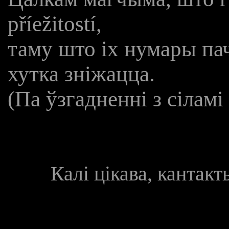
příežitostí,
таму што іх нумары па
хутка зніжацца.
(Па ўзгадненні з сілам
Калі цікава, кантак