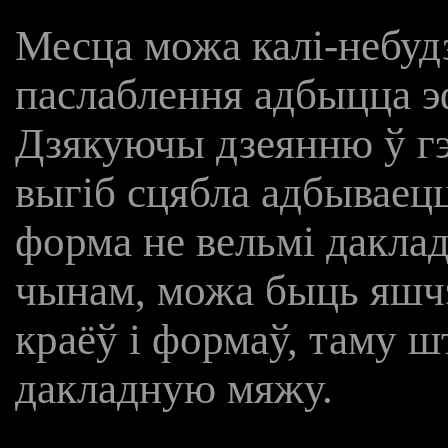
Месца можа калі-небу
паслаблення адбыцца э
Дзякуючы дзеянню ў г
выгіб сцябла адбываецц
форма не вельмі дакла
чынам, можа быць яшч
краёў і формаў, таму 
дакладную мяжу.