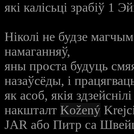
які калісьці зрабіў 1
Эй
Ніколі не будзе магчым
намаганняў,
яны проста будуць смя
назаўсёды, і працягваць
як асоб, якія здзейсні
накшталт
Kožený
Krejc
JAR або Питр са Швей