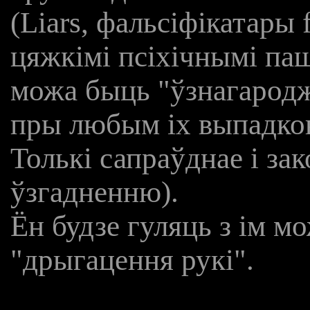
(Liars, фальсіфікатары fa
цяжкімі псіхічнымі па
можа быць "ўзнагародж
пры любым іх выпадков
Толькі сапраўднае і зак
ўзгадненню).
Ён будзе гуляць з ім м
"дрыгацення рукі".