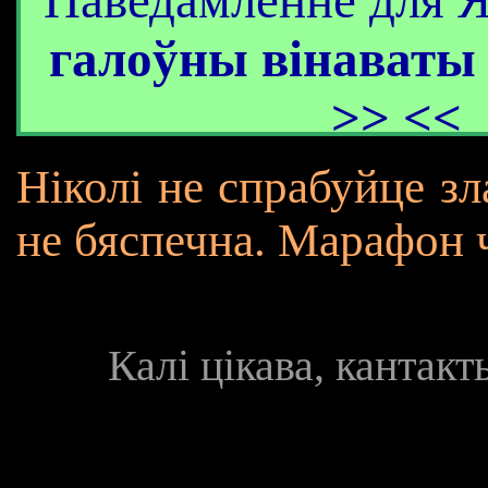
Паведамленне для Я
галоўны вінаваты
>> <<
Ніколі не спрабуйце зл
не бяспечна. Марафон 
Калі цікава, кантак