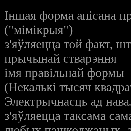
Іншая форма апісана п
("мімікрыя")
з'яўляецца той факт, шт
прычынай стварэння
імя правільнай формы
(Некалькі тысяч квадра
Электрычнасць ад нава
з'яўляецца таксама са
любых пашкоджаных, а