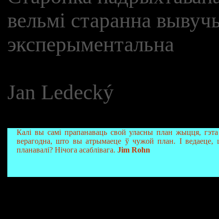
вельмі старанна вывучы
эксперыментальна
Jan Ledecký
Калі вы самі прапанаваць свой уласны план жыцця, гэта
верагодна, што вы атрымаеце ў чужой план. І ведаеце,
планавалі? Нічога асаблівага.
Jim Rohn