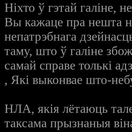
Ніхто ў гэтай галіне, не
Вы кажаце пра нешта н
непатрэбнага дзейнасц
таму, што ў галіне збо
самай справе толькі адз
, Які выконвае што-неб
НЛА, якія лётаюць тале
таксама прызнаныя віна