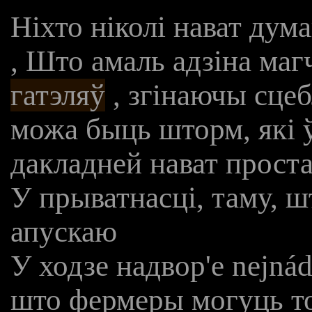
Ніхто ніколі нават дум
, Што амаль адзіна ма
гатэляў
, згінаючы сце
можа быць шторм, які 
дакладней нават проста
У прыватнасці, таму, ш
апускаю
У ходзе надвор'е nejnád
што фермеры могуць то