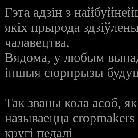
Гэта адзін з найбуйне
якіх прырода здзіўлены
чалавецтва.
Вядома, у любым выпад
іншыя сюрпрызы будуц
Так званы
кола асоб, я
называецца
cropmakers
кругі педалі