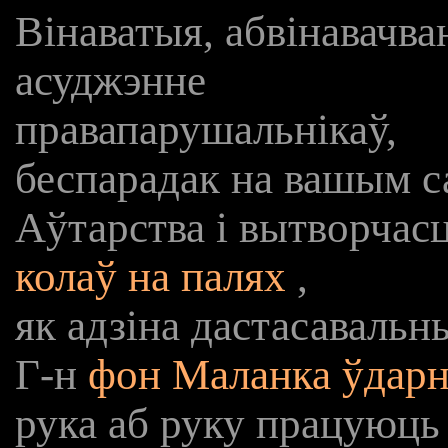
Вінаватыя, абвінавачва
асуджэнне
правапарушальнікаў,
беспарадак на вашым са
Аўтарства і вытворчас
колаў на палях
,
як адзіна дастасавальн
Г-н
фон Маланка
ўдар
рука аб руку працуюць 