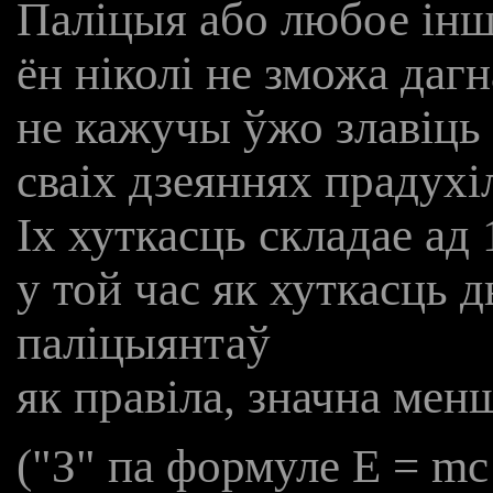
Паліцыя або любое ін
ён ніколі не зможа дагн
не кажучы ўжо злавіць
сваіх дзеяннях прадухі
Іх хуткасць складае ад 1
у той час як хуткасць 
паліцыянтаў
як правіла, значна мен
("З" па формуле E = m