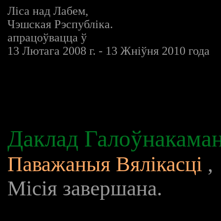
Ліса над Лабем,
Чэшская Рэспубліка.
апрацоўвацца ў
13 Лютага 2008 г. - 13 Жніўня 2010 года
Даклад Галоўнакама
Паважаныя Вялікасці
,
Місія завершана.