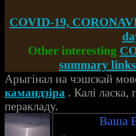
COVID-19, CORONAVI
da
Other interesting
CO
summary links
Арыгінал на чэшскай мов
камандзіра
. Калі ласка,
перакладу.
Ваша В