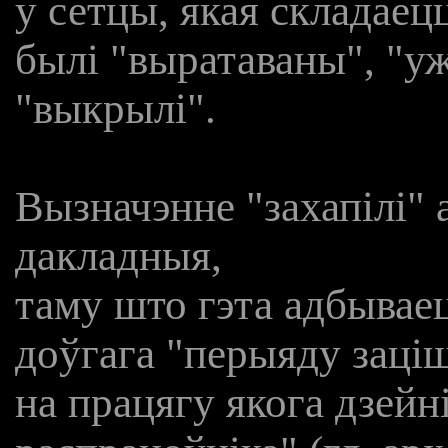
у сетцы, якая складаецц
былі "выратаваны", "ужо
"выкрылі".
Вызначэнне "захапілі"
дакладныя,
таму што гэта адбывае
доўгага "перыяду заці
на працягу якога дзейн