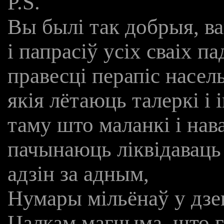
P.S.
Вы былі так добрыя, ва
і папрасіў усіх сваіх п
правесці перапіс насел
якія лётаюць талеркі і
таму што маланкі і нав
пачынаюць ліквідаваць 
адзін за адным,
Нумары мільёнаў у дзе
Цалкам магчыма, што гэ