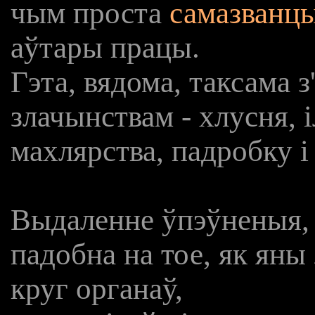
чым проста
самазванц
аўтары працы.
Гэта, вядома, таксама 
злачынствам - хлусня, 
махлярства, падробку і
Выдаленне ўпэўненыя, 
падобна на тое, як ян
круг органаў,