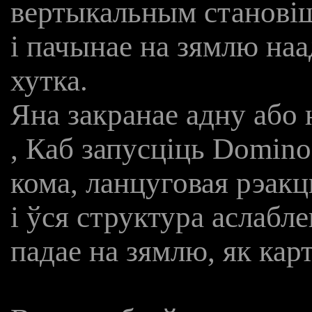
вертыкальным станові
і пачынае на зямлю наа
хутка.
Яна закранае адну або 
, Каб запусціць Domino
кома, ланцуговая рэакц
і ўся структура аслабл
падае на зямлю, як кар