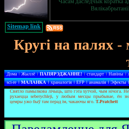
Часам даследчык коратка а
Вялікабрытані
Sitemap link
Кругі на палях
- 
Дома
Жыллё
ПАПЯРЭДЖАННЕ!
стандарт
Навіны
sci-re
МАЛАНКА
храналогія
EFP
анамалія
Эфекты
Святло памылкова лічыць, што гэта хутчэй, чым нічога. Н
рухаецца seberychleji, у любым месцы прыбывае, ён зн
цемры ужо быў там перад ім, чакаючы яго.
T.Pratchett