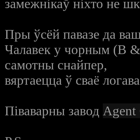
замежнікаў
ніхто не шк
Пры ўсёй павазе да ва
Чалавек у чорным (B &
самотны снайпер,
вяртаецца ў сваё логава
Піваварны завод
Agent 