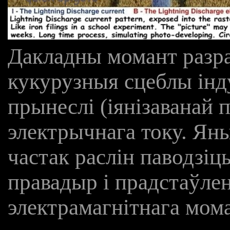
Дакладны момант разра
кукурузныя сцеблы ін
прынеслі (іянізаванай 
электрычнага току. Ян
частак раслін паводзіц
правадыр і прадстаўлен
электрамагнітнага мома