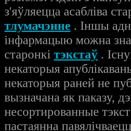
з'яўляецца асабліва с
тлумачэнне
. Іншы ад
інфармацыю можна знай
старонкі
тэкстаў
. Існ
некаторыя апублікаваны
некаторыя раней не пуб
вызначана як паказу, д
несортированные тэкс
пастаянна павялічваецц