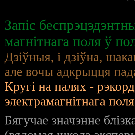
Запіс беспрэцэдэнтны
магнітнага поля ў по
Дзіўныя, і дзіўна, шак
але вочы адкрыцця пад
Кругі на палях - рэкорд
электрамагнітнага поля
Бягучае значэнне блізк
(вядомая школа экспер