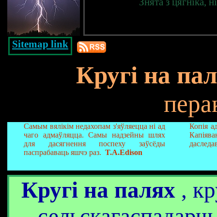
Знята з цягніка, 
Sitemap link
Кругі на па
пера
Самым вялікім недахопам з'яўляецца ні ад
Копія ад
чаго адмаўляцца. Самы надзейны шлях
Капія
для дасягнення поспеху заўсёды
даследа
паспрабаваць яшчэ раз.
T.A.Edison
Кругі на палях
, кр
сельскагаспадарч