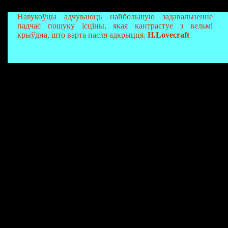
Навукоўцы адчуваюць найбольшую задавальненне
падчас пошуку ісціны, якая кантрастуе з вельмі
крыўдна, што варта пасля адкрыцця.
H.Lovecraft