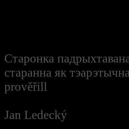
Старонка падрыхтавана
старанна як тэарэтычна
prověřill
Jan Ledecký