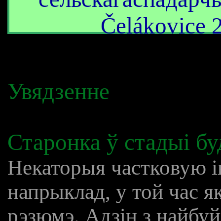
Čelákovice 
Увядзенне
Старонка ў стадыі бу
Некаторыя частковую 
напрыклад, у той час я
рэзюмэ. Адзін з найбу