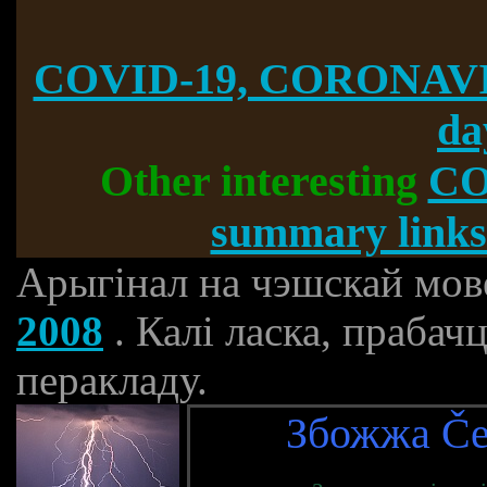
COVID-19, CORONAVI
da
Other interesting
CO
summary links
Арыгінал на чэшскай мов
2008
. Калі ласка, праба
перакладу.
Збожжа Če