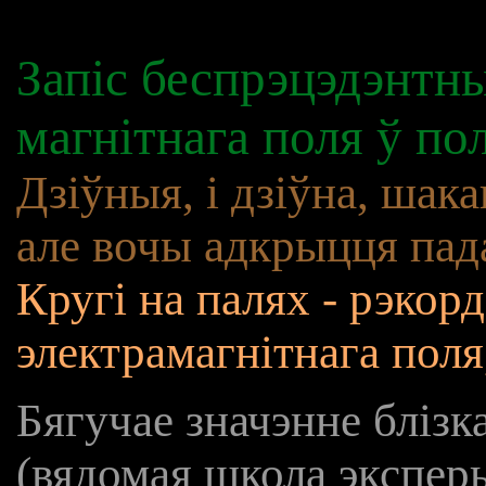
Запіс беспрэцэдэнтны
магнітнага поля ў по
Дзіўныя, і дзіўна, шак
але вочы адкрыцця пад
Кругі на палях - рэкорд
электрамагнітнага поля
Бягучае значэнне блізк
(вядомая школа экспер