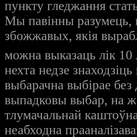
пункту гледжання статы
Мы павінны разумець, 
збожжавых, якія выраб
можна выказаць лік 10
нехта недзе знаходзіць
выбарачна выбірае без
выпадковы выбар, на ж
тлумачальнай каштоўна
неабходна прааналізав