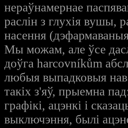
нераўнамернае паспява
раслін з глухія вушы, 
насення (дэфармаваныя
Мы можам, але ўсе дасл
доўга harcovníkům абсл
любыя выпадковыя наве
такіх з'яў, прыемна пад
графікі, ацэнкі і сказац
выключэння, былі ацэн