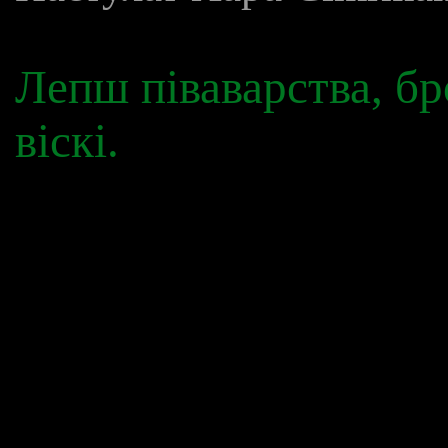
Лепш піваварства, бр
віскі.