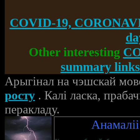
COVID-19, CORONAVI
da
Other interesting
CO
summary links
Арыгінал на чэшскай мов
росту
. Калі ласка, праб
перакладу.
Анамаліі