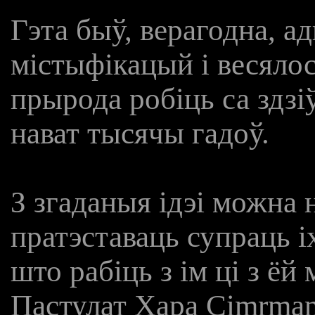
Гэта быў, верагодна, а
містыфікацый і весялосц
прырода робіць са здзі
нават тысячы гадоў.
З згаданыя ідэі можна 
пратэставаць супраць іх
што рабіць з ім ці з ёй
Пастулат Хара Cimrman