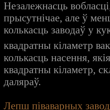
Незалежнасць вобласці,
прысутнічае, але ў мен
колькасць заводаў у ку
квадратны кіламетр вак
колькасць насення, якія
квадратны кіламетр, ск
даляраў.
Лепш піваварных заводаў