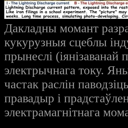
Дакладны момант разра
кукурузныя сцеблы ін
прынеслі (іянізаванай 
электрычнага току. Ян
частак раслін паводзіц
правадыр і прадстаўлен
электрамагнітнага мома