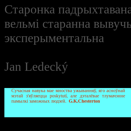
Старонка падрыхтавана
вельмі старанна вывучы
эксперыментальна
Jan Ledecký
Сучасная навука мае мноства ужыванняў, яго асноўнай
мэтай з'яўляецца poskytutí, але дэталёвае тлумачэнне
памылкі заможных людзей.
G.K.Chesterton