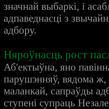
значнай выбаркі, і асаб
адпаведнасці з звычайн
адбору.
Няроўнасць рост пас
Аб'ектыўна, яно павін
парушэнняў, вядома ж,
маланкай, сапраўды ад
ступені супраць Незал