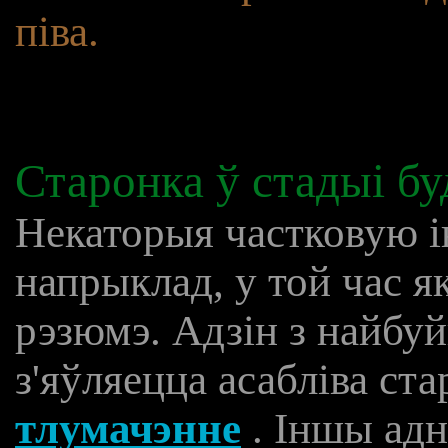
піва.
Старонка ў стадыі бу
Некаторыя частковую 
напрыклад, у той час я
рэзюмэ. Адзін з найбу
з'яўляецца асабліва с
тлумачэнне
. Іншы ад