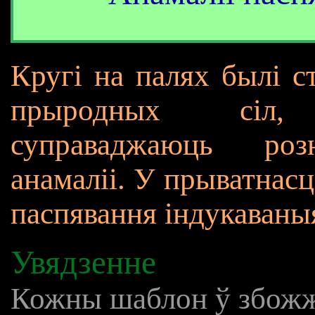
Кругі на палях былі с
прыродных сіл,
суправаджаюць роз
анамаліі. У прыватнасці
паспявання індукаваныя
Увядзенне
Кожны шаблон ў збожж