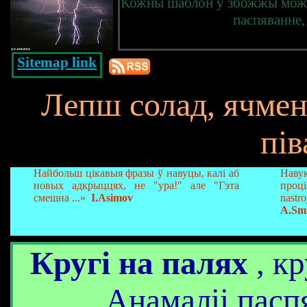
Кожны шаблон ў збожжы можн
паспяванне,
Sitemap link
Лепш солад, ячмень
пів
Найбольш цікавыя фразы ў навуцы, калі аб
Наву
новых адкрыццях, не "ура!" але "Гэта
проц
смешна ...»
I.Asimov
nastr
A.Sm
Кругі на палях
, кр
Анамаліі пасп