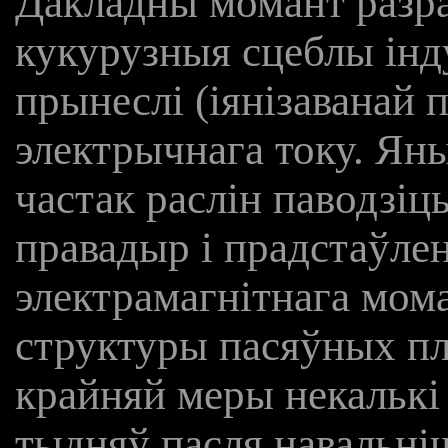
Дакладны момант разра
кукурузныя сцеблы ін
прынеслі (іянізаванай 
электрычнага току. Ян
частак раслін паводзіц
правадыр і прадстаўлен
электрамагнітнага мома
структуры пасяўных п
крайняй меры некалькі 
тыдняў пасля навальніч