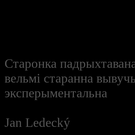
Старонка падрыхтавана
вельмі старанна вывучы
эксперыментальна
Jan Ledecký