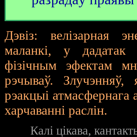
Дэвіз: велізарная эн
маланкі, у дадатак 
фізічным эфектам мн
рэчываў. Злучэнняў,
рэакцыі атмасфернага а
харчаванні раслін.
Калі цікава, кантак