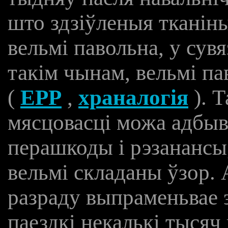
што здзіўленыя тканін
вельмі павольна, у сувя
такім чынам, вельмі па
(
EPP
,
храналогія
). 
мясцовасці можа адбыв
перашкоды і рэзанансы
вельмі складаны ўзор. 
разраду выпраменьвае э
паездкі некалькі тысяч 