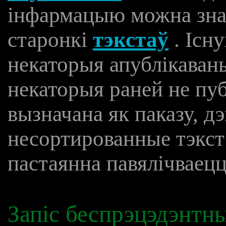
інфармацыю можна знай
старонкі
тэкстаў
. Існ
некаторыя апублікаваны
некаторыя раней не пуб
вызначана як паказу, д
несортированные тэкс
пастаянна павялічваецц
Запіс беспрэцэдэнтны