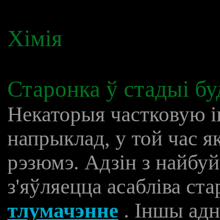
Хімія
Старонка ў стадыі бу
Некаторыя частковую 
напрыклад, у той час я
рэзюмэ. Адзін з найбу
з'яўляецца асабліва с
тлумачэнне
. Іншы ад