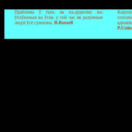
Праблема ў тым, як па-дурному вы
Карупц
ўпэўненыя ва ўсім, у той час як разумныя
споса
людзі ўсё сумневы.
B.Russell
аднаві
P.Usti