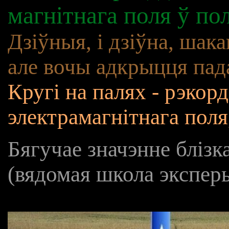
магнітнага поля ў по
Дзіўныя, і дзіўна, шак
але вочы адкрыцця пад
Кругі на палях - рэкорд
электрамагнітнага поля
Бягучае значэнне блізк
(вядомая школа экспер