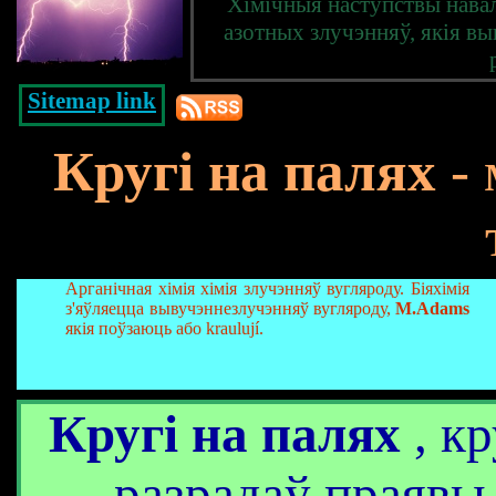
Хімічныя наступствы навал
азотных злучэнняў, якія в
Sitemap link
Кругі на палях
- 
Арганічная хімія хімія злучэнняў вугляроду. Біяхімія
з'яўляецца вывучэнне
злучэнняў вугляроду,
M.Adams
якія поўзаюць або kraulují.
Кругі на палях
, кр
разрадаў праявы