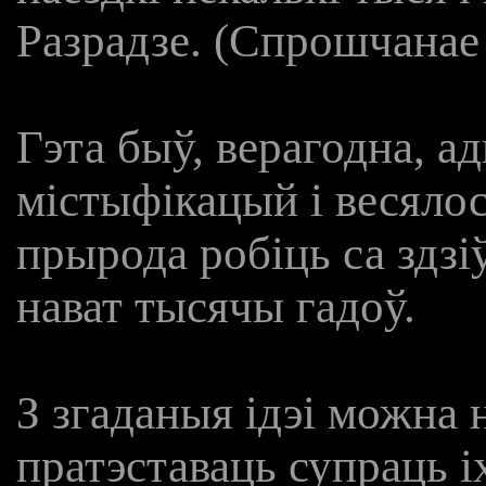
Разрадзе. (Спрошчанае
Гэта быў, верагодна, а
містыфікацый і весялосц
прырода робіць са здзі
нават тысячы гадоў.
З згаданыя ідэі можна 
пратэставаць супраць іх