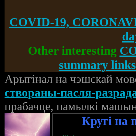
COVID-19, CORONAVI
da
Other interesting
CO
summary links
Арыгінал на чэшскай мов
створаны-пасля-разрада
прабачце, памылкі машын
Кругі на 