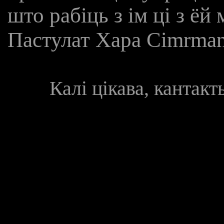
што рабіць з ім ці з ёй
Пастулат Хара Cimrman
Калі цікава, кантак