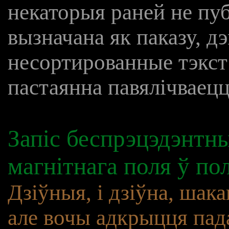
некаторыя раней не пуб
вызначана як паказу, д
несортированные тэкс
пастаянна павялічваецц
Запіс беспрэцэдэнтны
магнітнага поля ў по
Дзіўныя, і дзіўна, шак
але вочы адкрыцця пад