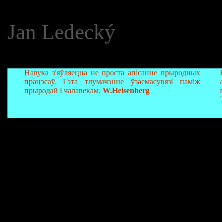
Jan Ledecký
Навука з'яўляецца не проста апісанне прыродных
працэсаў. Гэта тлумачэнне ўзаемасувязі паміж
прыродай і чалавекам.
W.Heisenberg