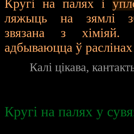
Кругі на палях і
упл
ляжыць на зямлі з
звязана з хіміяй. 
адбываюцца ў раслінах 
Калі цікава, кантак
Кругі на палях у сувя