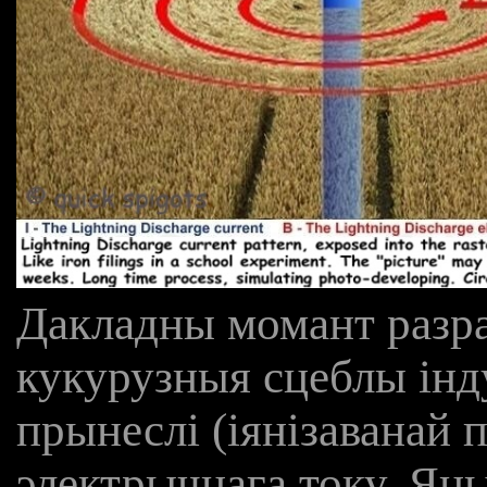
Дакладны момант разра
кукурузныя сцеблы ін
прынеслі (іянізаванай 
электрычнага току. Ян