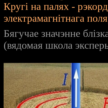
Кругі на палях - рэкорд
электрамагнітнага поля
Бягучае значэнне блізк
(вядомая школа экспер