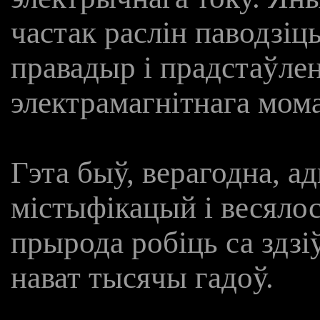
частак раслін паводзіц
правадыр і прадстаўлен
электрамагнітнага мома
Гэта быў, верагодна, а
містыфікацый і весялосц
прырода робіць са здзі
нават тысячы гадоў.