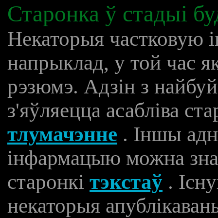
Старонка ў стадыі бу
Некаторыя частковую 
напрыклад, у той час я
рэзюмэ. Адзін з найбу
з'яўляецца асабліва с
тлумачэнне
. Іншы ад
інфармацыю можна знай
старонкі
тэкстаў
. Існ
некаторыя апублікаваны