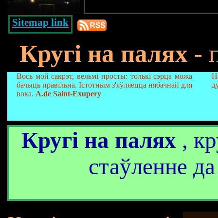
Sitemap link
Кругі на палях
- 
Вось мой сакрэт, вельмі просты: толькі сэрца можа
Н
бачыць правільна. Істотным з'яўляецца нябачнай для
д
вока.
A.de Saint-Exupery
Кругі на палях
, кр
стаўленне да 