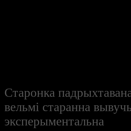
Старонка падрыхтавана
вельмі старанна вывучы
эксперыментальна