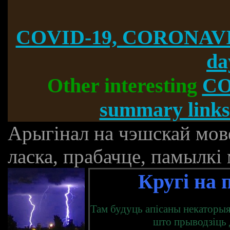
COVID-19, CORONAVI
da
Other interesting
CO
summary links
Арыгінал на чэшскай мов
ласка, прабачце, памылкі
Кругі на 
Там будуць апісаны некаторы
што прыводзіць 