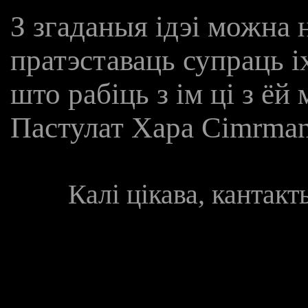
З згаданыя ідэі можна 
пратэставаць супраць іх
што рабіць з ім ці з ёй
Пастулат Хара Cimrman
Калі цікава, кантак