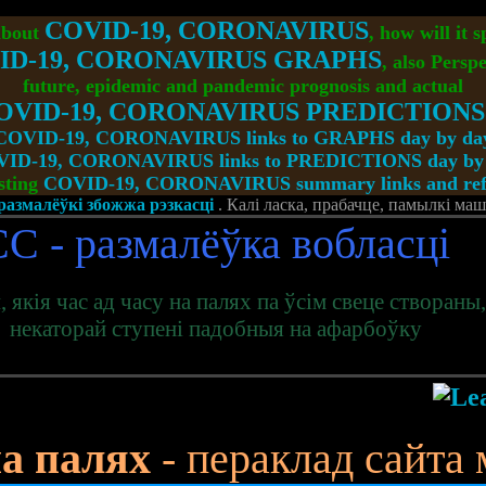
COVID-19, CORONAVIRUS
about
, how will it 
ID-19, CORONAVIRUS GRAPHS
, also Perspe
future, epidemic and pandemic prognosis and actual
OVID-19, CORONAVIRUS PREDICTIONS
COVID-19, CORONAVIRUS links to GRAPHS day by da
ID-19, CORONAVIRUS links to PREDICTIONS day by
sting
COVID-19, CORONAVIRUS summary links and refe
-размалёўкі збожжа рэзкасці
. Калі ласка, прабачце, памылкі ма
CC
- размалёўка вобласці
 якія час ад часу на палях па ўсім свеце створаны,
некаторай ступені падобныя на афарбоўку
на палях
- пераклад сайта