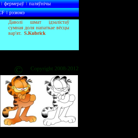
фермераў
паляўнічы
CF
рэзюмэ
Даволі шмат ідэалістаў
сумная доля напаткае вёсцы
вар'ят.
S.Kubrick
©
Copyright 2008-2012