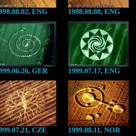
998.08.02, ENG
1998.08.08, ENG
999.06.26, GER
1999.07.17, ENG
999.07.21, CZE
1999.08.11, NOR