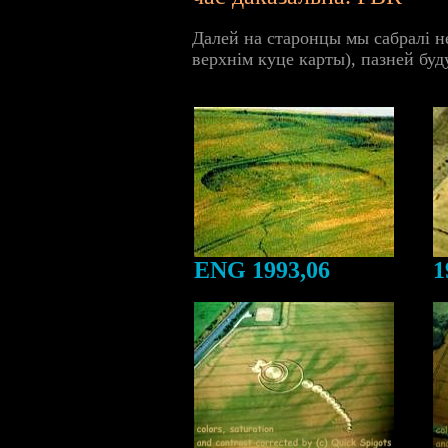
Далей на старонцы мы сабралі н
верхнім куце карты), пазней буд
ENG 1993,06
1