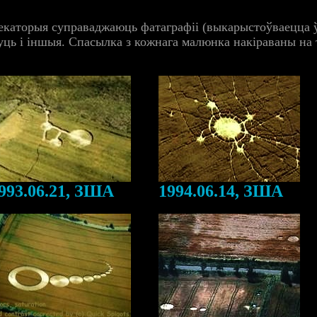
екаторыя суправаджаюць фатаграфіі (выкарыстоўваецца ў
уць і іншыя. Спасылка з кожнага малюнка накіраваны на 
993.06.21, ЗША
1994.06.14, ЗША