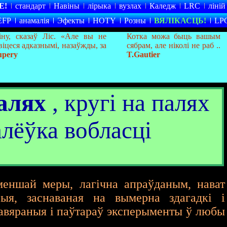
Е!
стандарт
Навіны
лірыка
вузлах
Каледж
LRC
ліній
EFP
анамалія
Эфекты
HOTY
Розны
ВЯЛІКАСЦЬ!
LP
іну, сказаў Ліс. «Але вы не
Котка можа быць вашым
іцеся адказнымі, назаўжды, за
сябрам, але ніколі не раб ..
upery
T.Gautier
алях
, кругі на палях
лёўка вобласці
еншай меры, лагічна апраўданым, нават
рыя, заснаваная на вымерна здагадкі і
равяраныя і паўтараў эксперыменты ў любы