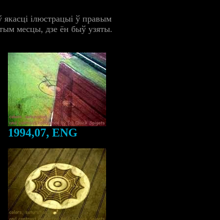
 якасці ілюстрацыі ў правым
тым месцы, дзе ён быў узяты.
1994,07, ENG