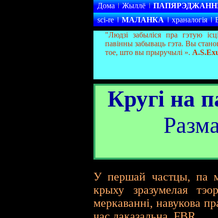
Дома
Жыллё
ПАПЯРЭДЖАНН
sci-re
МАЛАНКА
храналогія
"Людзі забыліся пра гэтую ісц
павінны забываць гэта. Вы станов
тое, што вы прыручылі ».
A.S.Ex
Кругі на п
Разма
У першай частцы, па м
крыху зразумелая тэо
меркаванні, навукова п
час даказальна. FBR