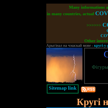
Many informations 
COV
in many countries, actual
C
>>>>>>
COV
Other intere
Арыгінал на чэшскай мове -
кругі-у
Фігуры,
Sitemap link
Кругі 