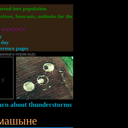
spread into population
ctives, forecasts, outlooks for the
<<<<<<
y
 day
rence pages
шыннага перакладу.
 у
 машыне