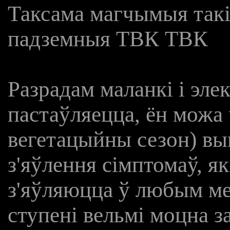
Таксама магчымыя такі
падземныя ТВК ТВК
Разрадам маланкі і элек
пастаўляецца, ён можа 
вегетацыйны сезон) вы
з'яўлення сімптомаў, я
з'яўляюцца ў любым ме
ступені вельмі моцна з