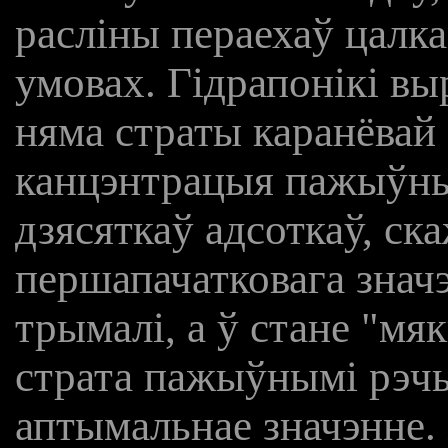
расліны пераехаў цалк
умовах. Гідрапонікі в
няма страты каранёвай 
канцэнтрацыя пажыўны
дзясяткаў адсоткаў, ск
першапачатковага значэ
трымалі, а ў стане "мя
страта пажыўнымі рэчы
аптымальнае значэнне.