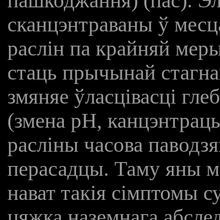
пашкоджання) (пас). Э
сканцэнтраваны ў месца
раслін па крайняй мер
стаць прычынай стагнац
змяняе ўласцівасці гле
(змена рН, канцэнтрацы
расліны часова паводзя
перасадцы. Таму яны м
нават такія сімптомы су
цяжка наземнага абслед