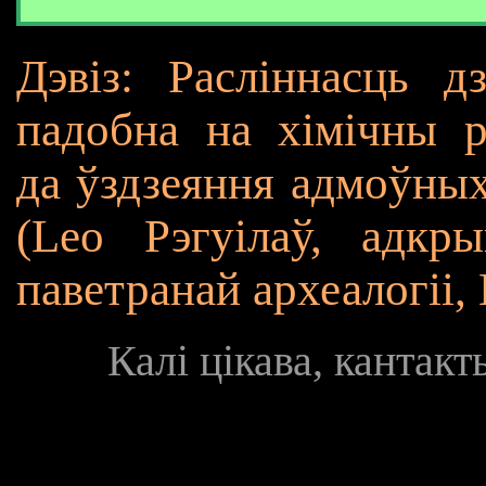
Дэвіз: Расліннасць дз
падобна на хімічны р
да ўздзеяння адмоўных
(Leo Рэгуілаў,
адкры
паветранай археалогіі,
Калі цікава, кантак