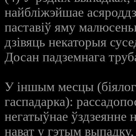
найбліжэйшае асяроддзе
паставіў яму малюсеньк
дзівяць некаторыя сусед
Досан падземнага труб
У іншым месцы (біялогі
гаспадарка): рассадопо
негатыўнае ўздзеянне н
нават у гэтым выпадку