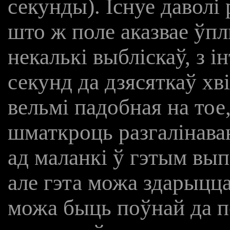
секунды). Існуе даволі
што ж поле аказвае ўп
некалькі выбліскаў, з і
секунд да дзясяткаў хв
вельмі падобная на тое
шматкроць разгалінава
ад маланкі ў гэтым выпад
але гэта можа здарыцца
можа быць поўнай да 