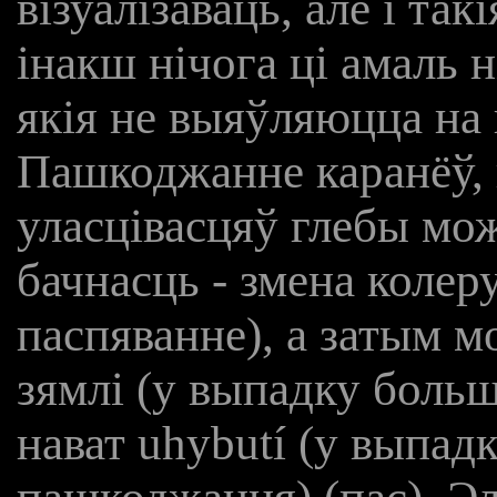
візуалізаваць, але і так
інакш нічога ці амаль н
якія не выяўляюцца на 
Пашкоджанне каранёў, 
уласцівасцяў глебы мо
бачнасць - змена колер
паспяванне), а затым 
зямлі (у выпадку боль
нават uhybutí (у выпад