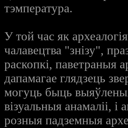
тэмпература.
У той час як археалогі
чалавецтва "знізу", пра
раскопкі, паветраныя а
дапамагае глядзець зве
могуць быць выяўленыя
візуальныя анамаліі, і 
розныя падземныя архе