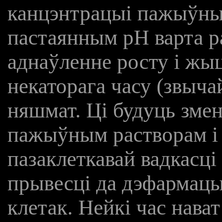
канцэнтрацыі пажыўных
пастаянным рН варта р
аднаўленне росту і жы
некаторага часу (звычай
няшмат. Ці будуць зме
пажыўным растворам і in
пазаклеткавай вадкасці
прывесці да дэфармацы
клетак. Нейкі час нават