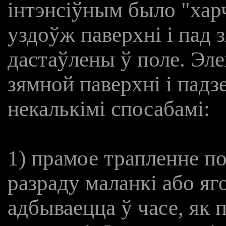
інтэнсіўным было "харч
уздоўж паверхні і пад з
дастаўлены ў поле. Эл
зямной паверхні і пад
некалькімі спосабамі:
1) прамое трапленне по
разраду маланкі або яг
адбываецца ў часе, як 