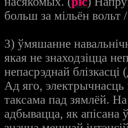
насякомых. (
pic
) Напру
больш за мільён вольт /
3) ўмяшанне навальніч
якая не знаходзіцца неп
непасрэднай блізкасці (
Ад яго, электрычнасць 
таксама пад зямлёй. На
адбывацца, як апісана ў
значна меншай інтэнсіў