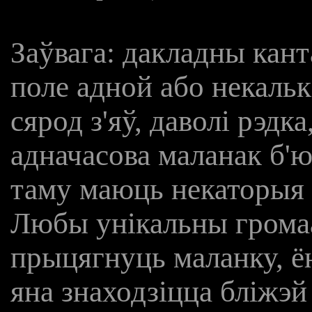
Заўвага: дакладны кан
поле адной або некальк
сярод з'яў, даволі рэд
адначасова маланак б'ю
таму маюць некаторыя 
Любы унікальны громаа
прыцягнуць маланку, ён
яна знаходзіцца бліжэй 