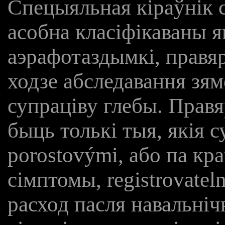
Спецыяльная кіраўнік 
асобна класіфікаваны 
аэрафотаздымкі, правя
ходзе абследавання зя
супраціву глебы. Прав
быць толькі тыя, якія 
porostovými, або па к
сімптомы, registrovate
расход пасля навальні