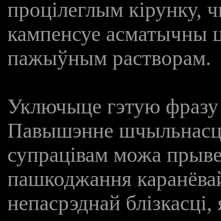
процілеглым кірунку, 
кампенсуе асматычны ці
пажыўным растворам.
Уключыце гэтую фразу
Павышэнне шчыльнасці 
супрацівам можа прывес
пашкоджання каранёвай
непасрэднай блізкасці,