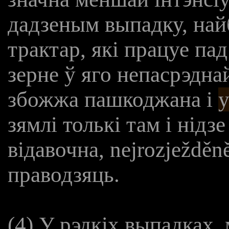
дадзеным выпадку, на
трактар, які працуе пад
зерне ў яго непасрэднай
збожжа пашкоджана і
зямлі толькі там і нідз
відавочна, nejrozježděn
праводзяць.
(4) У рэдкіх выпадках,