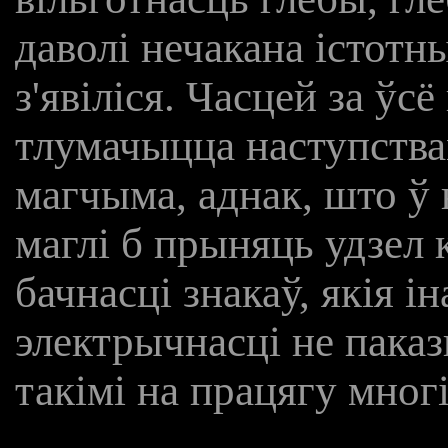
даволі нечакана істотн
з'явіліся. Часцей за ўс
тлумачыцца наступствамі
магчыма, аднак, што ў
маглі б прыняць удзел 
бачнасці знакаў, якія і
электрычнасці не паказ
такімі на працягу мног