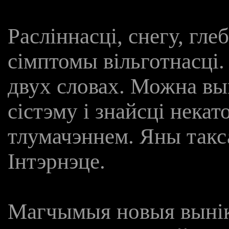
Расліннасці, снегу, гле
сімптомы вільготнасці.
двух словах. Можна в
сістэму і знайсці нека
тлумачэннем. Яны такс
Інтэрнэце.
Магчымыя новыя вынік