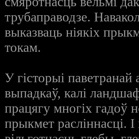
смяротнасць вельмі да
трубаправодзе. Навакол
выказваць ніякіх прык
токам.
У гісторыі паветранай 
выпадкаў, калі ландшаф
працягу многіх гадоў н
прыкмет расліннасці. І 
вільготнасць глебы, гле