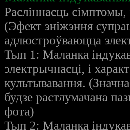
Расліннасць сімптомы,
(Эфект зніжэння супрац
адлюстроўваюцца элек
Тып 1: Маланка індука
электрычнасці, і характ
культывавання. (Значна
будзе растлумачана паз
фота)
Тып 2: Маланка індука