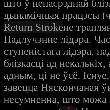
што ў непасрэднай бліз
дынамічныя працэсы (ч
Return Stroke
не трапля
Падлучэнне лідэра. Час
ступеністага лідэра, п
блізкасці ад некалькіх,
адным, ці не ўсё. Існуе
завецца Няскончаная ўв
несумненна, што можа 