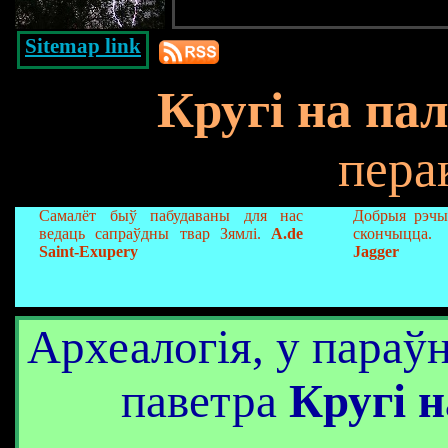
Sitemap link
Кругі на па
пера
Самалёт быў пабудаваны для нас
Добрыя рэчы
ведаць сапраўдны твар Зямлі.
A.de
скончыцца.
Saint-Exupery
Jagger
Археалогія, у параўн
паветра
Кругі н