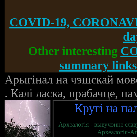
COVID-19, CORONAVI
da
Other interesting
CO
summary links
Арыгінал на чэшскай мов
. Калі ласка, прабачце, 
Кругі на па
Археалогія - вывучэнне слав
Археалогія-Аг