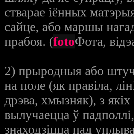
стварае іённых матэры
сайце, або маршы наг
прабоя. (
foto
Фота, відэ
2) прыродныя або шту
на поле (як правіла, лі
дрэва, хмызняк), з якіх
вылучаецца ў падполлі,
знаходзіцца пад уплыва