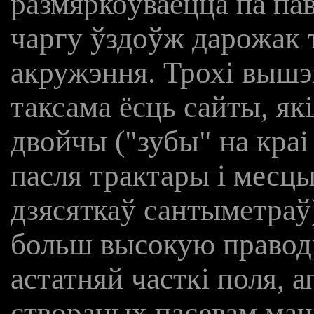
размяркоўваецца па па
чаргу ўздоўж дарожак т
акружэння. Трохі вышэ
таксама ёсць сайты, як
двойчы ("зубы" на краі 
пасля трактары і месцы
дзясяткаў сантыметраў)
больш высокую праводн
астатняй часткі поля, 
створаных пасевам ма