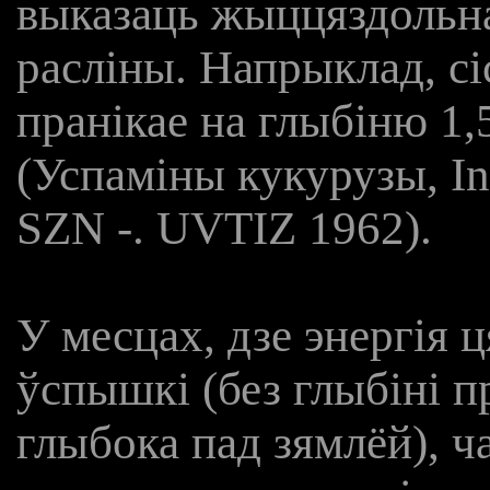
выказаць жыццяздольна
расліны. Напрыклад, с
пранікае на глыбіню 1,5
(Успаміны кукурузы, In
SZN -. UVTIZ 1962).
У месцах, дзе энергія 
ўспышкі (без глыбіні пр
глыбока пад зямлёй), ч