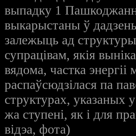
выпадку 1 Пашкоджанн
выкарыстаны ў дадзен
залежыць ад структуры 
супрацівам, якія вынік
вядома, частка энергіі
распаўсюдзілася па пав
структурах, указаных у
жа ступені, як і для пр
відэа, фота)