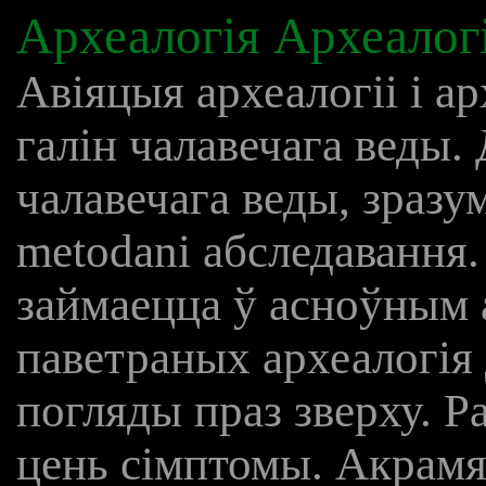
Археалогія Археалогі
Авіяцыя археалогіі і ар
галін чалавечага веды. 
чалавечага веды, зразу
metodani абследавання
займаецца ў асноўным 
паветраных археалогія
погляды праз зверху. Ра
цень сімптомы. Акрамя 