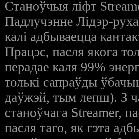
Станоўчыя ліфт Streame
Падлучэнне Лідэр-рухаю
калі адбываецца кантак
Працэс, пасля якога тол
перадае каля 99% энергі
толькі сапраўды ўбачыц
даўжэй, тым лепш). З ч
станоўчага Streamer, п
пасля таго, як гэта ад