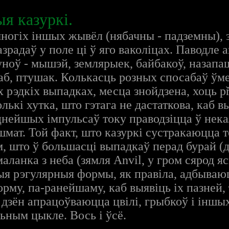
я казуркі.
і многіх іншых жывёл (нябачны - падземны),
радаў у поле ці ў яго ваколіцах. Паводле а
уноў - мышэй, землярыек, байбакоў, назапаш
аб, птушак. Колькасць розных спосабаў ўм
х рэдкіх выпадках, месца знойдзена, хоць p
ькі хутка, што гэтага не дастаткова, каб вы
цнейшых імпульсаў току праводзіцца ў нека
 шмат. Той факт, што казуркі сустракаюцца 
, што ў большасці выпадкаў перад бурай (
маланка з неба (зямля Anvil, у гром сярод 
ыя рэгулярныя формы, як правіла, адбываю
орму, па-ранейшаму, каб выявіць іх пазней,
дзён апрацоўваюцца цвілі, грыбкоў і іншых
ьным цыкле. Вось і ўсё.