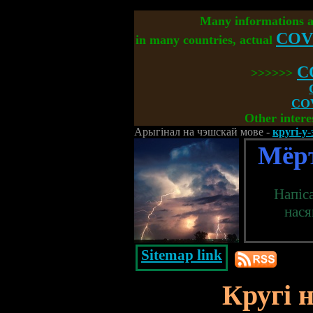
Many informations 
COV
in many countries, actual
C
>>>>>>
COV
Other intere
Арыгінал на чэшскай мове -
кругі-у
Мёр
Напіс
нася
Sitemap link
Кругі 