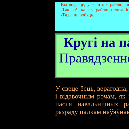
Вы ведаеце, усё, што я раблю, ш
-Так. -А калі я раблю нешта і
-Тады не робяць. .
Кругі на п
Правядзенне
У свеце ёсць, верагодна
і відавочным рэчам, як
пасля навальнічных ра
разраду цалкам няўяўнае