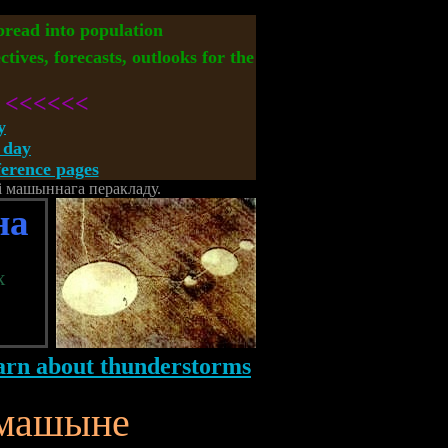
spread into population
ctives, forecasts, outlooks for the
<<<<<<
y
 day
rence pages
кі машыннага перакладу.
на
х
 машыне