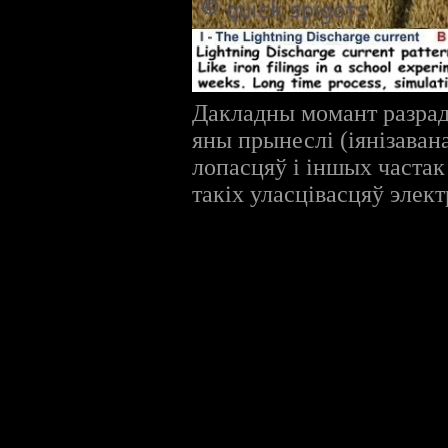
Дакладны момант разрад
яны прынеслі (іянізаван
лопасцяў і іншых частак
такіх уласцівасцяў элек