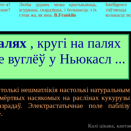
то я?
Любы дурань можа крытыкаваць,
Intellige
ншае?
асуджаць, скардзіцца, і большасць з іх
з'яўляецца
гэтак жа, як яны.
B.Franklin
колькасці лю
алях
, кругі на палях
 вуглёў у Ньюкасл ...
, толькі нешматлікія настолькі натуральным
 мёртвых насякомых на раслінах кукурузы
зрадаў. Электрастатычнае поле паблізу
.
Калі цікава, кант