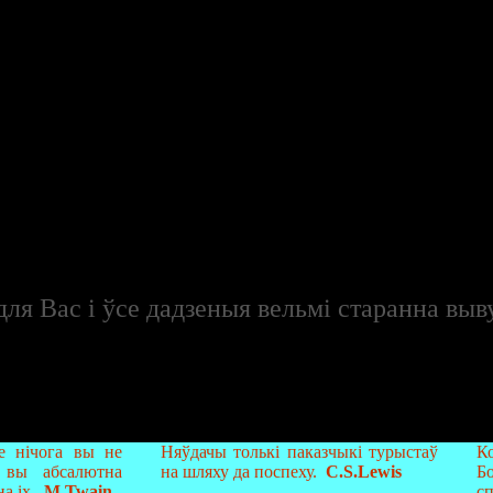
ля Вас і ўсе дадзеныя вельмі старанна выв
е нічога вы не
Няўдачы толькі паказчыкі турыстаў
К
о вы абсалютна
на шляху да поспеху.
C.S.Lewis
Б
а іх.
M.Twain
сп