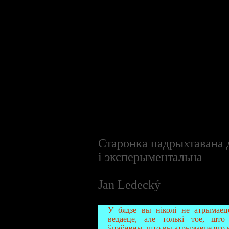
Старонка падрыхтавана д
і эксперыментальна
Jan Ledecký
У бядзе вы ніколі не атрымаец
ведаеце, але толькі тое, шт
ўпэўнены, што вы атрымаеце яго н