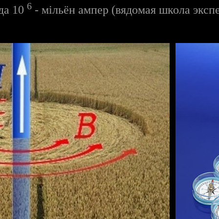
6
 да 10
- мільён ампер (вядомая школа эксп