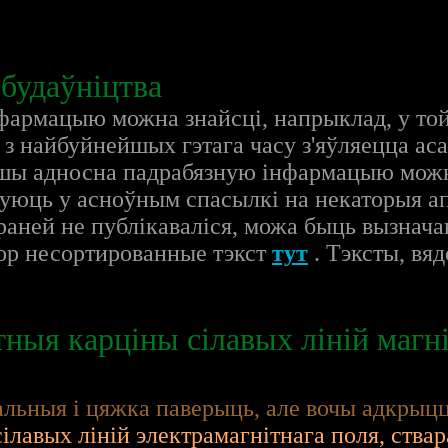
 будаўніцтва
фармацыю можна знайсці, напрыклад, у той
 з найбуйнейшых гэтага часу з'яўляецца ас
ншы адносна падрабязную інфармацыю можн
нуюць у асноўным спасылкі на некаторыя а
раней не публікаваліся, можа быць вызначан
ор несортированные тэкст
тут
. Тэксты, вя
тныя карціны сілавых ліній магні
вальныя і цяжка паверыць, але вочы адкрыц
сілавых ліній электрамагнітнага поля, ства