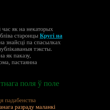
 час як на некаторых
абліва старонцы
Кругі на
а знайсці па спасылках
публікаваныя тэксты.
а як паказу,
дома, пастаянна
тнага поля ў поле
ця падабенства
ранага разраду маланкі