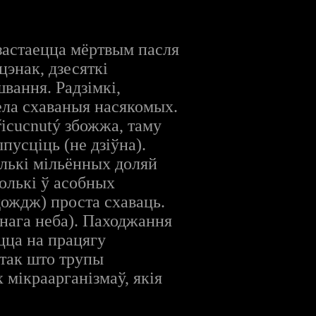
 застаецца мёртвым пасля
цэнак, дзесяткі
вання. Радзімкі,
ела схаваныя насякомых.
řicucnutý збожжа, таму
пусціць (не дзіўна).
лькі мільённых доляй
толькі ў асобных
дождж) проста схаваць.
яснага неба). Паходжання
цца на працягу
 так што трупы
 мікраарганізмаў, якія