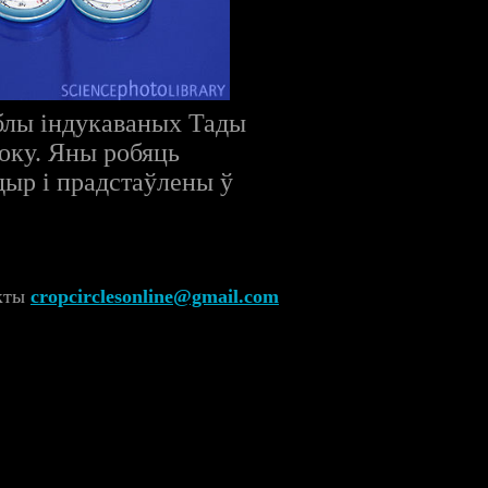
блы індукаваных Тады
току. Яны робяць
дыр і прадстаўлены ў
акты
cropcirclesonline@gmail.com