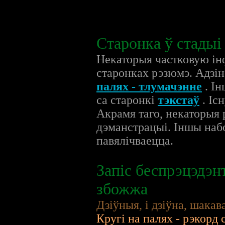
Старонка ў стадыі
Некаторыя частковую ін
старонках рэзюмэ. Адзін
палях - тлумачэнне
. І
са старонкі
тэкстаў
. Іс
Акрамя таго, некаторыя 
дэманстрацыі. Іншы наб
павялічваецца.
Запіс беспрэцэдэн
збожжа
Дзіўныя, і дзіўна, шака
Кругі на палях - рэкорд 