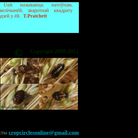
nce Unit называюць натоўпам,
 велічынёй, зваротнай квадрату
дзей у ёй.
T.Pratchett
©
Copyright 2008-2012
акты
cropcirclesonline@gmail.com