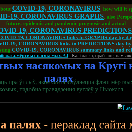
COVID-19, CORONAVIRUS
about
, how will it 
ID-19, CORONAVIRUS GRAPHS
, also Perspe
future, epidemic and pandemic prognosis and actual
OVID-19, CORONAVIRUS PREDICTIONS
COVID-19, CORONAVIRUS links to GRAPHS day by da
ID-19, CORONAVIRUS links to PREDICTIONS day by
sting
COVID-19, CORONAVIRUS summary links and refe
-збожжа-мёртвых насякомых-AJ
. Калі ласка, прабачце, памыл
твых насякомых на
Кругі 
палях
аць пра ўплыў, якое сайта з'яўляецца флэш мёртвы
комых, падобна правядзення вуглёў у Ньюкасл ...
на палях
- пераклад сайта