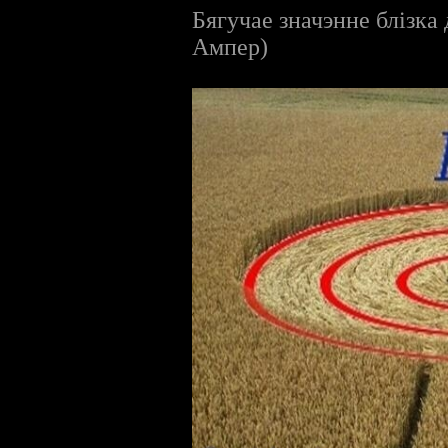
Бягучае значэнне блізка
Ампер)