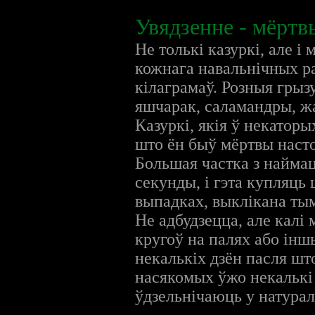
Увядзенне - мёртвы
Не толькі казуркі, але 
кожнага навальнічных раз
кілаграмаў. Розныя грыз
яшчарак, саламандры, ж
Казуркі, якія ў некаторы
што ён быў мёртвы настол
Большая частка з найма
секунды, і гэта купляць
выпадках, выклікана тым
Не адбудзецца, але калі 
кругоў на палях або інш
некалькіх дзён пасля шт
насякомых ўжо некалькі 
ўдзельнічаюць у натурал