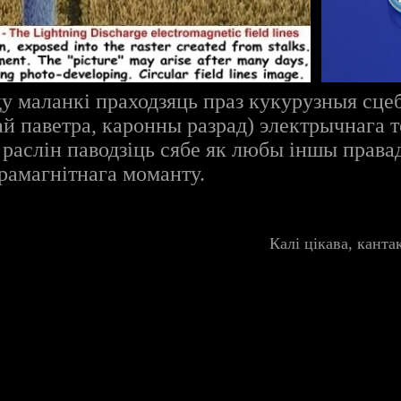
у маланкі праходзяць праз кукурузныя сце
ай паветра, каронны разрад) электрычнага 
 раслін паводзіць сябе як любы іншы права
трамагнітнага моманту.
Калі цікава, кант