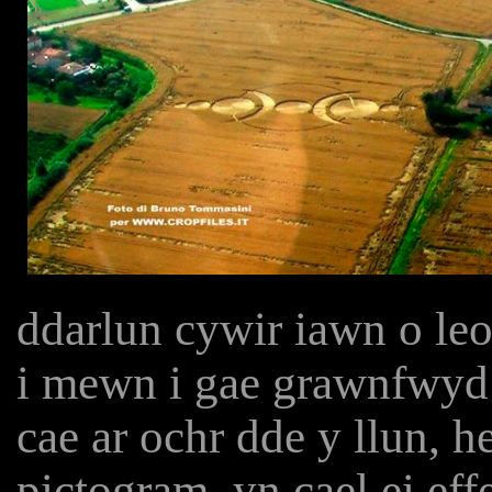
ddarlun cywir iawn o leo
i mewn i gae grawnfwy
cae ar ochr dde y llun,
pictogram, yn cael ei eff