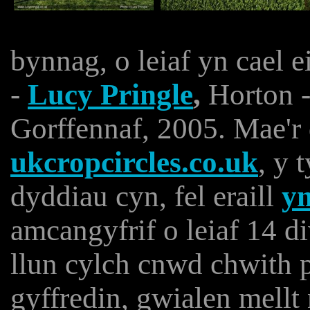
bynnag, o leiaf yn cael 
-
Lucy Pringle
,
Horton -
Gorffennaf, 2005. Mae'r 
ukcropcircles.co.uk
, y 
dyddiau cyn, fel eraill
y
amcangyfrif o leiaf 14 
llun cylch cnwd chwith p
gyffredin, gwialen mellt 