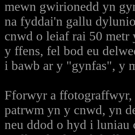
mewn gwirionedd yn gyma
na fyddai'n gallu dylun
cnwd o leiaf rai 50 metr
y ffens, fel bod eu delw
i bawb ar y "gynfas", y 
Fforwyr a ffotograffwyr
patrwm yn y cnwd, yn de
neu ddod o hyd i luniau 