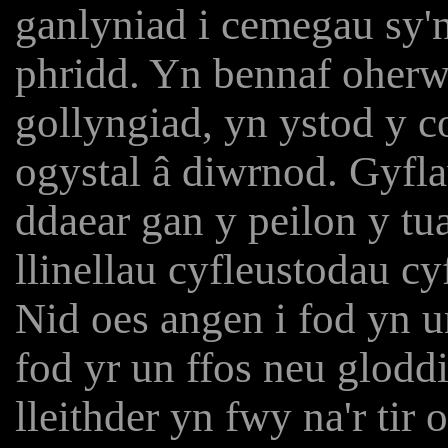
ganlyniad i cemegau sy'n
phridd. Yn bennaf oherw
gollyngiad, yn ystod y c
ogystal â diwrnod. Gyfl
ddaear gan y peilon y tua
llinellau cyfleustodau c
Nid oes angen i fod yn u
fod yr un ffos neu glodd
lleithder yn fwy na'r tir