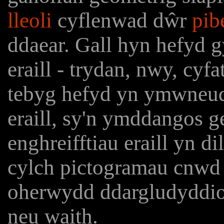
lleoli
cyflenwad dŵr
pib
ddaear. Gall hyn hefyd 
eraill - trydan, nwy, cyf
tebyg hefyd yn ymwneud
eraill, sy'n ymddangos ge
enghreifftiau eraill yn 
cylch pictogramau cnwd 
oherwydd ddargludyddio
neu waith.