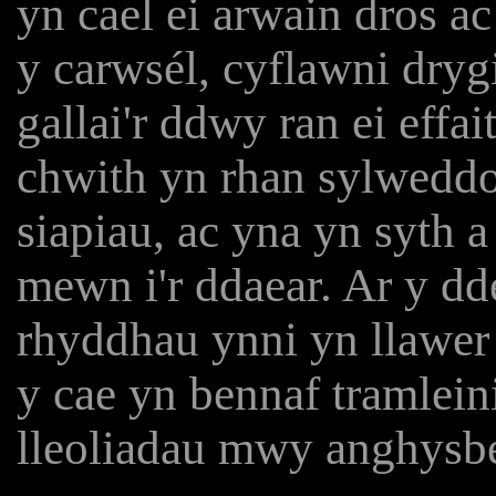
yn cael ei arwain dros a
y carwsél, cyflawni dryg
gallai'r ddwy ran ei effa
chwith yn rhan sylweddol
siapiau, ac yna yn syth 
mewn i'r ddaear. Ar y dd
rhyddhau ynni yn llawe
y cae yn bennaf tramlei
lleoliadau mwy anghysbe