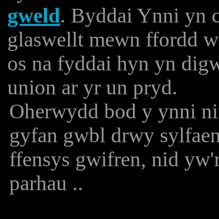
gweld
. Byddai Ynni yn c
glaswellt mewn ffordd w
os na fyddai hyn yn dig
union ar yr un pryd.
Oherwydd bod y ynni niw
gyfan gwbl drwy sylfaen a
ffensys gwifren, nid yw'r
parhau ..