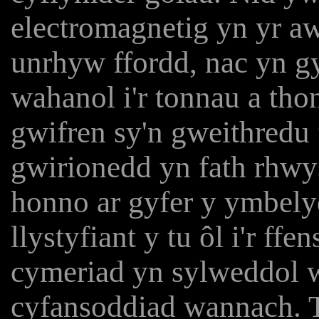
electromagnetig yn yr a
unrhyw ffordd, nac yn gy
wahanol i'r tonnau a tho
gwifren sy'n gweithredu
gwirionedd yn fath rhwyst
honno ar gyfer y ymbely
llystyfiant y tu ôl i'r ffe
cymeriad yn sylweddol w
cyfansoddiad wannach. T