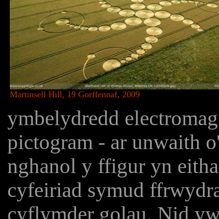
Martinsell Hill, 19 Gorffennaf, 2009
ymbelydredd electromagne
pictogram - ar unwaith o
nghanol y ffigur yn eith
cyfeiriad symud ffrwydr
cyflymder golau. Nid y