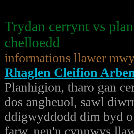
Trydan cerrynt vs pla
chelloedd
informations llawer mwy
Rhaglen Cleifion Arben
Planhigion, tharo gan cer
dos angheuol, sawl diwr
ddigwyddodd dim byd o 
farw, neu'n cynnwys llaw