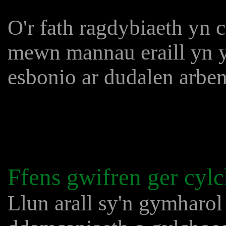
O'r fath ragdybiaeth yn 
mewn mannau eraill yn y
esbonio ar dudalen arben
Ffens gwifren ger cyl
Llun arall sy'n gymharo