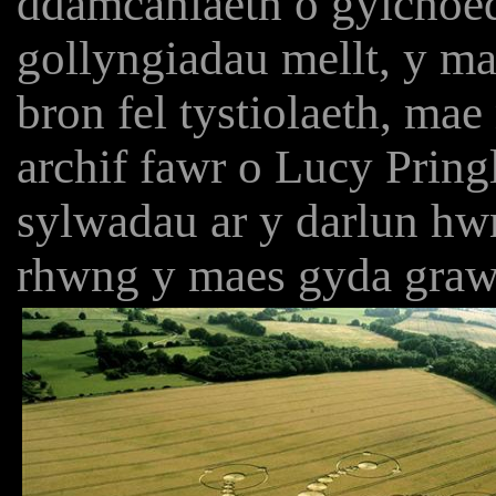
ddamcaniaeth o gylchoed
gollyngiadau mellt, y ma
bron fel tystiolaeth, ma
archif fawr o Lucy Pringl
sylwadau ar y darlun hwn
rhwng y maes gyda gra