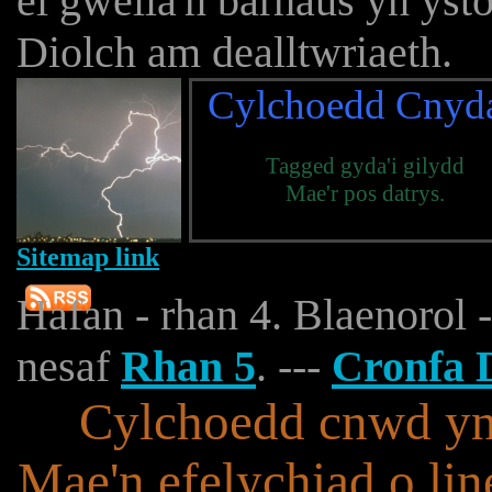
ei gwella'n barhaus yn yst
Diolch am dealltwriaeth.
Cylchoedd Cnyd
Tagged gyda'i gilydd
Mae'r pos datrys.
Sitemap link
Hafan - rhan 4. Blaenorol 
nesaf
Rhan 5
. ---
Cronfa 
Cylchoedd cnwd yn c
Mae'n efelychiad o lin