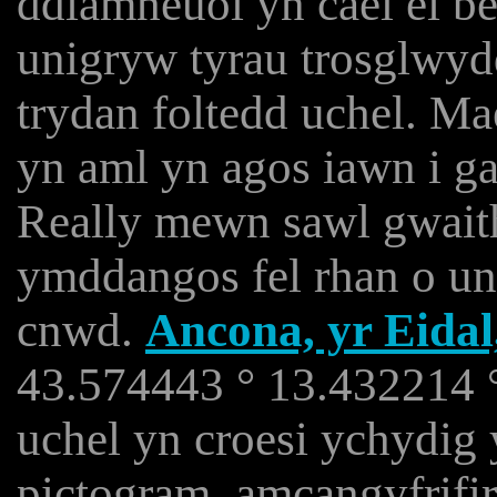
ddiamheuol yn cael ei b
unigryw tyrau trosglwydd
trydan foltedd uchel. Mae
yn aml yn agos iawn i 
Really mewn sawl gwait
ymddangos fel rhan o un
cnwd.
Ancona, yr Eidal
43.574443 ° 13.432214 °,
uchel yn croesi ychydig 
pictogram, amcangyfrifir