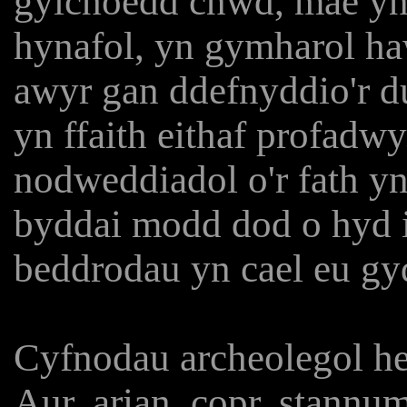
gylchoedd cnwd, mae yn 
hynafol, yn gymharol haw
awyr gan ddefnyddio'r du
yn ffaith eithaf profadwy
nodweddiadol o'r fath y
byddai modd dod o hyd 
beddrodau yn cael eu gy
Cyfnodau archeolegol hef
Aur, arian, copr, stannum