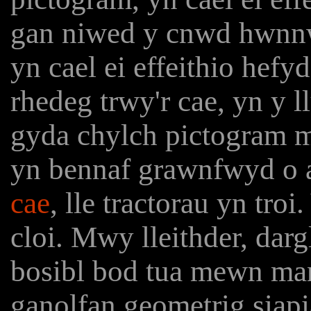
gan niwed y cnwd hwnn
yn cael ei effeithio hefy
rhedeg trwy'r cae, yn y l
gyda chylch pictogram ma
yn bennaf grawnfwyd o
cae
, lle tractorau yn tro
cloi. Mwy lleithder, dar
bosibl bod tua mewn man
ganolfan geometrig siapi