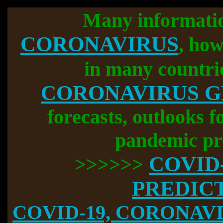
Many informati
CORONAVIRUS
, how
in many countri
CORONAVIRUS 
forecasts, outlooks f
pandemic pr
COVID
>>>>>>
PREDIC
COVID-19, CORONAVIR