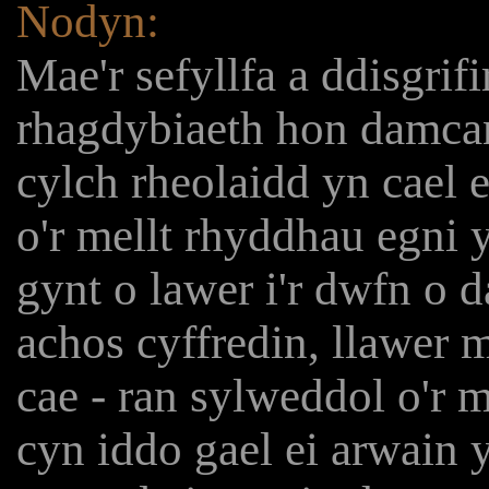
Nodyn:
Mae'r sefyllfa a ddisgrifi
rhagdybiaeth hon damcan
cylch rheolaidd yn cael 
o'r mellt rhyddhau egni 
gynt o lawer i'r dwfn o 
achos cyffredin, llawer 
cae - ran sylweddol o'r 
cyn iddo gael ei arwain 