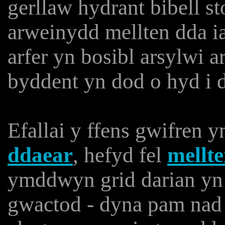
gerllaw hydrant bibell s
arweinydd mellten dda i
arfer yn bosibl arsylwi ar
byddent yn dod o hyd i
Efallai y ffens gwifren y
ddaear
, hefyd fel
mellte
ymddwyn grid darian yn u
gwactod - dyna pam nad 