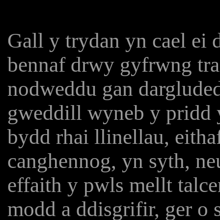
Gall y trydan yn cael ei
bennaf drwy gyfrwng trac
nodweddu gan dargluded
gweddill wyneb y pridd y
bydd rhai llinellau, eitha
canghennog, yn syth, ne
effaith y pwls mellt tal
modd a ddisgrifir, ger o