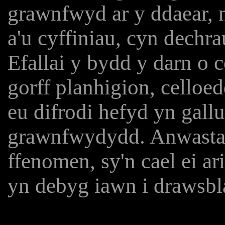
grawnfwyd ar y ddaear, n
a'u cyffiniau, cyn dechr
Efallai y bydd y darn o 
gorff planhigion, cello
eu difrodi hefyd yn gall
grawnfwydydd. Anwastad
ffenomen, sy'n cael ei 
yn debyg iawn i drawsbl