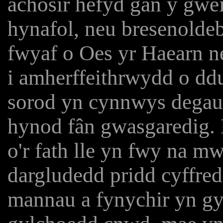
achosir hefyd gan y gw
hynafol, neu bresenoldeb
fwyaf o Oes yr Haearn 
i amherffeithrwydd o ddu
sorod yn cynnwys degau h
hynod fân gwasgaredig. 
o'r fath lle yn fwy na m
dargludedd pridd cyffred
mannau a fynychir yn g