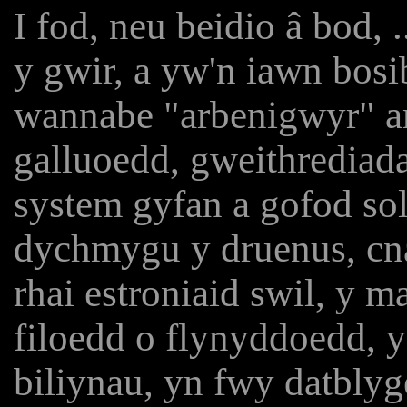
I fod, neu beidio â bod,
y gwir, a yw'n iawn bosi
wannabe "arbenigwyr" ar
galluoedd, gweithrediad
system gyfan a gofod sol
dychmygu y druenus, cna
rhai estroniaid swil, y m
filoedd o flynyddoedd, 
biliynau, yn fwy datblyg