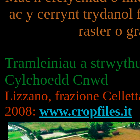
ac y cerrynt trydanol 
raster o g
Tramleiniau a strwyth
Cylchoedd Cnwd
Lizzano, frazione Cellet
2008:
www.cropfiles.it