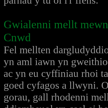
parhau y tu ôl i'r ffens.
Gwialenni mellt mewn
Cnwd
Fel mellten dargludyddi
yn aml iawn yn gweithio
ac yn eu cyffiniau rhoi ta
goed cyfagos a llwyni. O
gorau, gall rhodenni mel