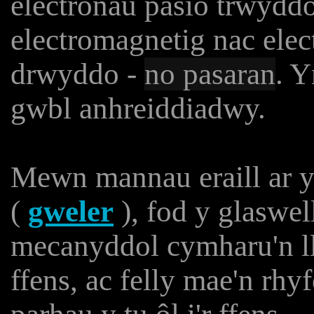
electronau pasio trwydd
electromagnetig nac elec
drwyddo -
no pasaran
.
Y
gwbl anhreiddiadwy.
Mewn mannau eraill ar y
(
gweler
), fod y glaswel
mecanyddol cymharu'n lla
ffens, ac felly mae'n rh