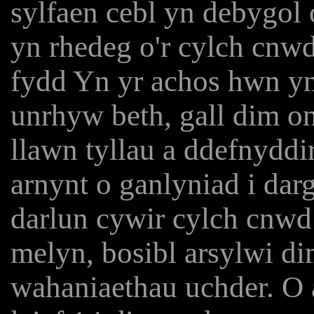
sylfaen cebl yn debygol 
yn rhedeg o'r cylch cnwd 
fydd Yn yr achos hwn yn 
unrhyw beth, gall dim o
llawn tyllau a ddefnyddir 
arnynt o ganlyniad i da
darlun cywir cylch cn
melyn, bosibl arsylwi d
wahaniaethau uchder. O 