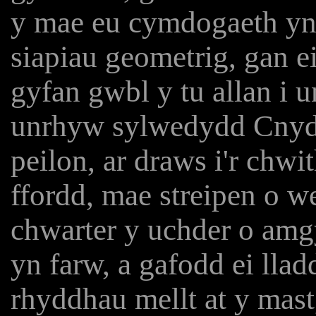
y mae eu cymdogaeth yn
siapiau geometrig, gan 
gyfan gwbl y tu allan i 
unrhyw sylwedydd Cnyda
peilon, ar draws i'r chwit
ffordd, mae streipen o we
chwarter y uchder o am
yn farw, a gafodd ei llad
rhyddhau mellt at y mast