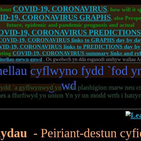
COVID-19, CORONAVIRUS
about
, how will it 
ID-19, CORONAVIRUS GRAPHS
, also Perspe
future, epidemic and pandemic prognosis and actual
OVID-19, CORONAVIRUS PREDICTIONS
COVID-19, CORONAVIRUS links to GRAPHS day by da
ID-19, CORONAVIRUS links to PREDICTIONS day by
sting
COVID-19, CORONAVIRUS summary links and refe
linellau-mewn-gnwd
. Os gwelwch yn dda esgusodi unrhyw wallau Ach
nellau
cyflwyno fydd `fod y
gnwd
fydd `a gyflwynwyd yn
, aml planhigion marw neu 
s a ffurfiwyd yn union Yn yr un modd wrth i batr
nydau
- Peiriant-destun cyfi