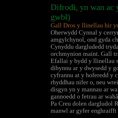
Difrodi, yn wan ac
gwbl)
Gall Dros y llinellau hir
Oherwydd Cynnal y cerrynt
amgylchynol, ond gyda ch
Cynyddu dargludedd trydan
orchmynion maint. Gall tra
Efallai y bydd y llinellau
dibynnu ar y dwysedd y go
cyfrannu at y hoferedd y
rhyddhau nifer o, neu wre
disgyn yn y mannau ar wah
gannoedd o fetrau ar wah
Pa Creu dolen dargludol 
manwl ar gyfer enghraifft