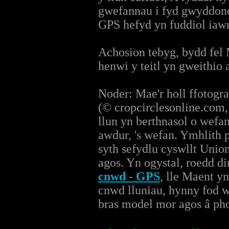
gwefannau i fyd gwyddonol
GPS hefyd yn fuddiol iaw
Achosion tebyg, bydd fel 
henwi y teitl yn gweithio 
Noder: Mae'r holl ffotog
(© cropcirclesonline.co
llun yn berthnasol o wefa
awdur, 's wefan. Ymhlith p
syth sefydlu cyswllt Unio
agos. Yn ogystal, roedd d
cnwd - GPS
, lle Maent y
cnwd lluniau, hynny fod w
bras model mor agos â phos