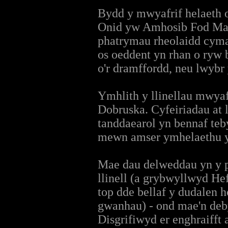
Bydd y mwyafrif helaeth o
Onid yw Amhosib Fod Mae
phatrymau rheolaidd cyma
os oeddent yn rhan o ryw b
o'r dramffordd, neu lwybr
Ymhlith y llinellau mwya
Dobruska. Cyfeiriadau at 
tanddaearol yn bennaf teb
mewn amser ymhelaethu yn
Mae dau delweddau yn y p
llinell (a grybwyllwyd Hef
top dde bellaf y dudalen 
gwanhau) - ond mae'n deb
Disgrifiwyd er enghraifft