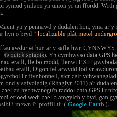
 symud ymlaen yn union yr un ffordd. Wrth gw
n.
Maent yn y pennawd y dudalen hon, yma ar y s
ar hyn o bryd "
localizable plât metel undergr
raffau awdur ei hun ar y safle hwn CYNNWYS
m,
© quick spigots
). Yn cymhwyso data GPS he
nnau eraill, lle bo modd, llenwi EXIF gwyboda
ethau eraill, Digon fel arwydd fod yr awduron
ngyrchol i'r ffynhonnell, sicr ceir ychwanegia
im ond y sefydledig (Rhagfyr 2011) a'r dudale
n cael eu hychwanegu'n raddol data GPS i'r ni
edi erioed wedi cael o amgylch y byd, gan gyn
ibl i mewn i'r proffil tir (
Google Earth
).