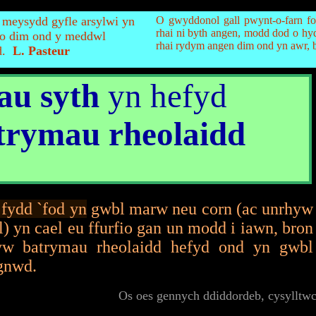
 meysydd gyfle arsylwi yn
O gwyddonol gall pwynt-o-farn f
rhai ni byth angen, modd dod o hy
rio dim ond y meddwl
rhai rydym angen dim ond yn awr, b
d.
L. Pasteur
lau syth
yn hefyd
trymau rheolaidd
fydd `fod yn
gwbl marw neu corn (ac unrhyw
) yn cael eu ffurfio gan un modd i iawn, bron
yw batrymau rheolaidd hefyd ond yn gwbl
gnwd.
Os oes gennych ddiddordeb, cysylltw