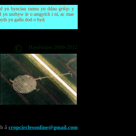
od yn bynciau rannu yn ddau grŵp: y
d yn unrhyw le o amgylch i ni, ac mae
yth yn gallu dod o hyd.
©
Hawlfraint 2008-2012
ch â
cropcirclesonline@gmail.com