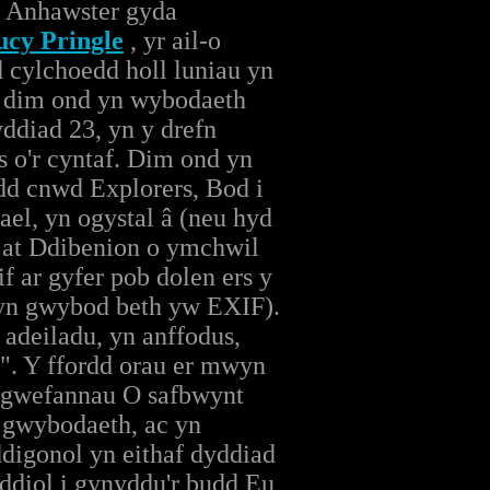
ei Anhawster gyda
ucy Pringle
, yr ail-o
 cylchoedd holl luniau yn
, dim ond yn wybodaeth
ddiad 23, yn y drefn
 o'r cyntaf. Dim ond yn
dd cnwd Explorers, Bod i
el, yn ogystal â (neu hyd
g at Ddibenion o ymchwil
f ar gyfer pob dolen ers y
 yn gwybod beth yw EXIF).
adeiladu, yn anffodus,
". Y ffordd orau er mwyn
 gwefannau O safbwynt
 gwybodaeth, ac yn
digonol yn eithaf dyddiad
ddiol i gynyddu'r budd Eu