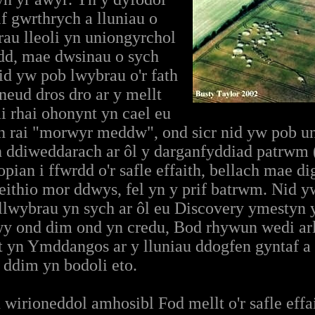
if gwrthrych a lluniau o
au lleoli yn uniongyrchol
edd, mae dwsinau o sych
id yw pob lwybrau o'r fath
neud dros dro ar y mellt
ai rhai ohonynt yn cael eu
 rai "morwyr meddw", ond sicr nid yw pob un 
ddiweddarach ar ôl y darganfyddiad patrwm 
opian i ffwrdd o'r safle effaith, bellach mae di
feithio mor ddwys, fel yn y prif batrwm. Nid 
 llwybrau yn sych ar ôl eu Discovery ymestyn
 ond dim ond yn credu, Bod rhywun wedi arl
 yn Ymddangos ar y lluniau ddogfen gyntaf a 
ddim yn bodoli eto.
wirioneddol amhosibl Fod mellt o'r safle effa