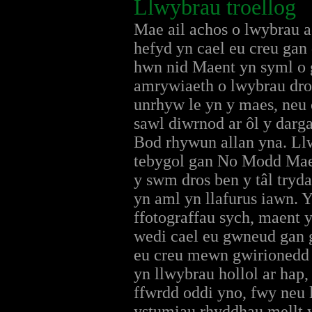
Llwybrau troellog
Mae ail achos o lwybrau a
hefyd yn cael eu creu gan
hwn nid Maent yn syml o 
amrywiaeth o lwybrau dro
unrhyw le yn y maes, ne
sawl diwrnod ar ôl y darg
Bod rhywun allan yna. Llw
tebygol gan No Modd Mae 
y swm dros ben y tâl tryda
yn aml yn llafurus iawn. 
ffotograffau sych, maent 
wedi cael eu gwneud gan g
eu creu mewn gwirionedd 
yn llwybrau hollol ar hap
ffwrdd oddi yno, fwy neu l
ystumiau rhyddhau mellt 