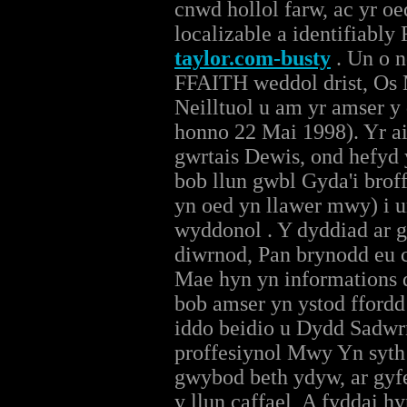
cnwd hollol farw, ac yr oe
localizable a identifiably
taylor.com-busty
. Un o n
FFAITH weddol drist, Os 
Neilltuol u am yr amser y
honno 22 Mai 1998). Yr ai
gwrtais Dewis, ond hefyd
bob llun gwbl Gyda'i brof
yn oed yn llawer mwy) i u
wyddonol . Y dyddiad ar g
diwrnod, Pan brynodd eu 
Mae hyn yn informations d
bob amser yn ystod fford
iddo beidio u Dydd Sadw
proffesiynol Mwy Yn syth
gwybod beth ydyw, ar gyfe
y llun caffael, A fyddai 