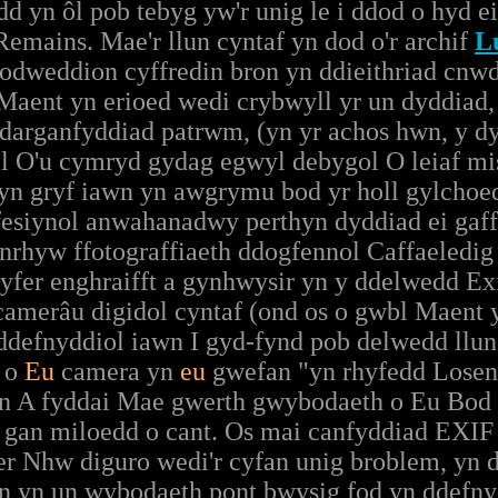
dd yn ôl pob tebyg yw'r unig le i ddod o hyd 
 Remains. Mae'r llun cyntaf yn dod o'r archif
L
odweddion cyffredin bron yn ddieithriad cnwd
Maent yn erioed wedi crybwyll yr un dyddiad
 darganfyddiad patrwm, (yn yr achos hwn, y dy
l O'u cymryd gydag egwyl debygol O leiaf mis
 yn gryf iawn yn awgrymu bod yr holl gylchoe
fesiynol anwahanadwy perthyn dyddiad ei gaffa
nrhyw ffotograffiaeth ddogfennol Caffaeledi
yfer enghraifft a gynhwysir yn y ddelwedd Exi
camerâu digidol cyntaf (ond os o gwbl Maent
defnyddiol iawn I gyd-fynd pob delwedd llun 
d o
Eu
camera yn
eu
gwefan "yn rhyfedd Losen
rn A fyddai Mae gwerth gwybodaeth o Eu Bod
 gan miloedd o cant. Os mai canfyddiad EXIF
r Nhw diguro wedi'r cyfan unig broblem, yn d
hyn yn un wybodaeth pont bwysig fod yn ddefny