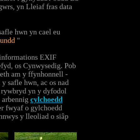
rs, yn Lleiaf fras data
afle hwn yn cael eu
oundd
"
 informations EXIF
fyd, os Cynwysedig. Pob
eth am y ffynhonnell -
 y safle hwn, ac os nad
d rywbryd yn y dyfodol
n arbennig
cylchoedd
fer fwyaf o gylchoedd
nwys y lleoliad o siâp