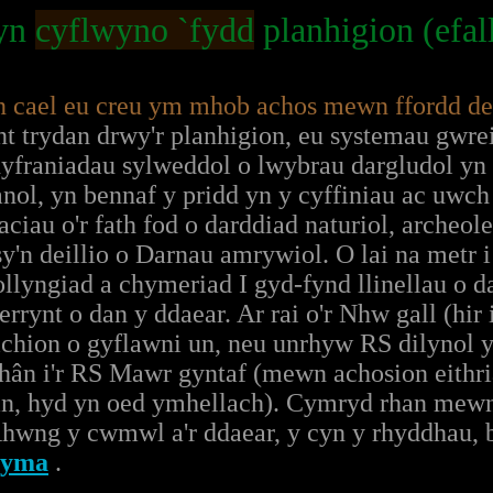
 yn
cyflwyno `fydd
planhigion (efal
 yn cael eu creu ym mhob achos mewn ffordd d
 trydan drwy'r planhigion, eu systemau gwrei
yfraniadau sylweddol o lwybrau dargludol yn 
ol, yn bennaf y pridd yn y cyffiniau ac uwch u
ciau o'r fath fod o darddiad naturiol, archeo
 sy'n deillio o Darnau amrywiol. O lai na metr 
llyngiad a chymeriad I gyd-fynd llinellau o d
 cerrynt o dan y ddaear. Ar rai o'r Nhw gall
ichion o gyflawni un, neu unrhyw RS dilynol 
ân i'r RS Mawr gyntaf (mewn achosion eithria
ân, hyd yn oed ymhellach). Cymryd rhan mewn
Rhwng y cwmwl a'r ddaear, y cyn y rhyddhau, 
yma
.