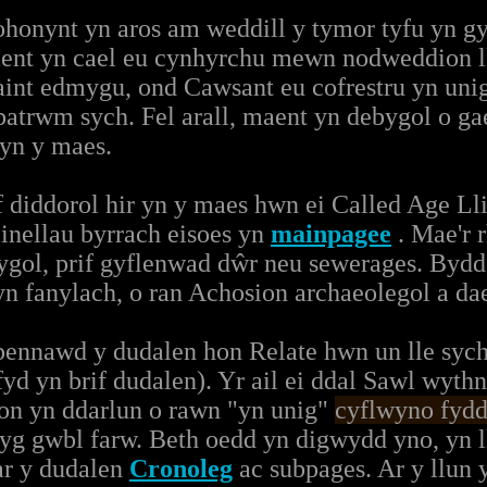
honynt yn aros am weddill y tymor tyfu yn gy
nt yn cael eu cynhyrchu mewn nodweddion l
int edmygu, ond Cawsant eu cofrestru yn uni
atrwm sych. Fel arall, maent yn debygol o gae
 yn y maes.
f diddorol hir yn y maes hwn ei Called Age L
linellau byrrach eisoes yn
mainpagee
. Mae'r r
ygol, prif gyflenwad dŵr neu sewerages. Bydd
 fanylach, o ran Achosion archaeolegol a dae
ennawd y dudalen hon Relate hwn un lle sych
yd yn brif dudalen). Yr ail ei ddal Sawl wythno
hon yn ddarlun o rawn "yn unig"
cyflwyno fydd
yg gwbl farw. Beth oedd yn digwydd yno, yn
 ar y dudalen
Cronoleg
ac subpages. Ar y llun 