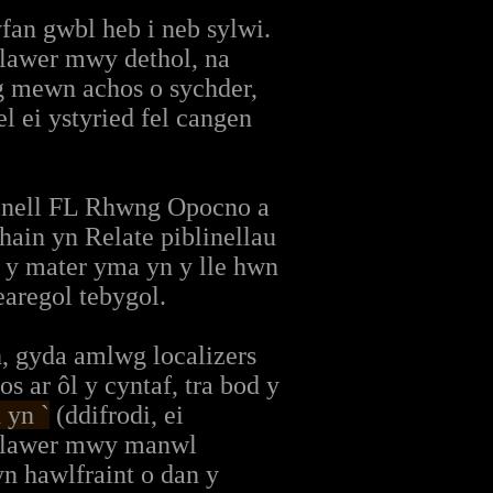
fan gwbl heb i neb sylwi.
lawer mwy dethol, na
g mewn achos o sychder,
l ei ystyried fel cangen
linell FL Rhwng Opocno a
hain yn Relate piblinellau
 y mater yma yn y lle hwn
aregol tebygol.
, gyda amlwg localizers
s ar ôl y cyntaf, tra bod y
 yn `
(ddifrodi, ei
 llawer mwy manwl
yn hawlfraint o dan y