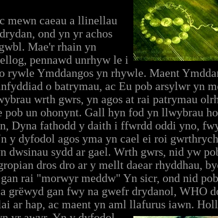
c mewn caeau a llinellau
 drydan, ond yn yr achos
gwbl. Mae'r rhain yn
ellog, pennawd unrhyw le i
u o rywle Ymddangos yn rhywle. Maent Ymdda
anfyddiad o batrymau, ac Eu pob arsylwr yn m
ybrau wrth gwrs, yn agos at rai patrymau olrh
pob un ohonynt. Gall hyn fod yn llwybrau hol
n, Dyna fathodd y daith i ffwrdd oddi yno, fwy
Yn y dyfodol agos yma yn cael ei roi gwrthryc
yn dwsinau sydd ar gael. Wrth gwrs, nid yw po
ropian dros dro ar y mellt daear rhyddhau, by
gan rai "morwyr meddw" Yn sicr, ond nid pob 
, a grëwyd gan fwy na gwefr drydanol, WHO do
ai ar hap, ac maent yn aml llafurus iawn. Hollo
yn yr awyr
. Yn y dyfodol