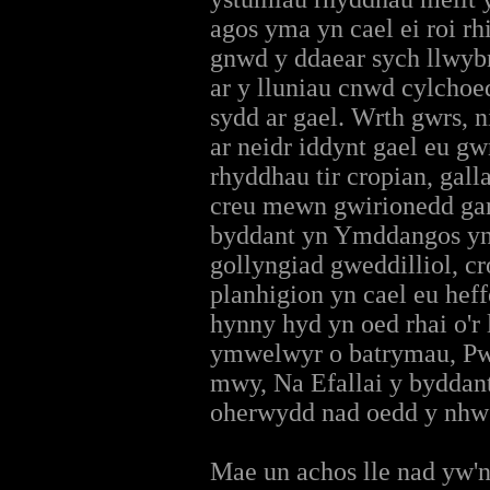
agos yma yn cael ei roi rh
gnwd y ddaear sych llwybr
ar y lluniau cnwd cylcho
sydd ar gael. Wrth gwrs, n
ar neidr iddynt gael eu gw
rhyddhau tir cropian, gall
creu mewn gwirionedd gan
byddant yn Ymddangos yn 
gollyngiad gweddilliol, cr
planhigion yn cael eu hef
hynny hyd yn oed rhai o'r
ymwelwyr o batrymau, Pwy
mwy, Na Efallai y byddant
oherwydd nad oedd y nhw 
Mae un achos lle nad yw'n 