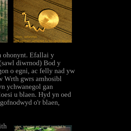
ohonynt. Efallai y
(sawl diwrnod) Bod y
gon o egni, ac felly nad yw
yw Wrth gwrs amhosibl
 yn ychwanegol gan
oesi u blaen. Hyd yn oed
gofnodwyd o'r blaen,
ith