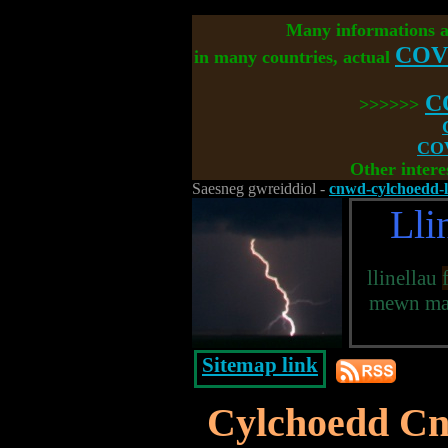
Many informations 
COV
in many countries, actual
C
>>>>>>
COV
Other intere
Saesneg gwreiddiol -
cnwd-cylchoedd-
Lli
llinellau
mewn mae
Sitemap link
Cylchoedd C