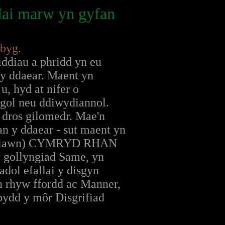
lai marw yn gyfan
ebyg.
ddiau a phridd yn eu
y ddaear. Maent yn
, hyd at nifer o
legol neu ddiwydiannol.
i dros gilomedr. Mae'n
an y ddaear - sut maent yn
 (hir iawn) CYMRYD RHAN
y gollyngiad Same, yn
dol efallai y disgyn
 rhyw ffordd ac Manner,
bydd y môr Disgrifiad