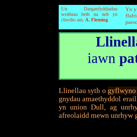
Un Darganfyddiadau
Yn y
weithiau beth na neb yn
ffaf
chwilio am.
A. Fleming
paro
Llinel
iawn
pa
Llinellau syth o
gyflwyno 
gnydau amaethyddol eraill
yn union Dull, ag unrh
afreolaidd mewn unrhyw 