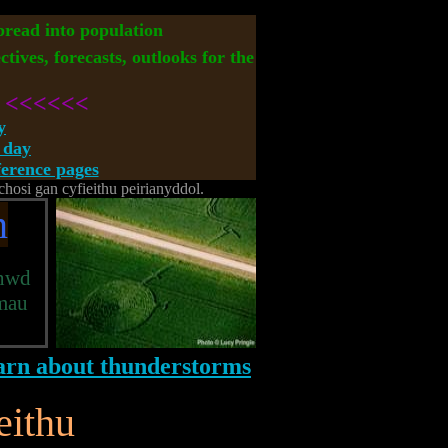
spread into population
ctives, forecasts, outlooks for the
<<<<<<
y
 day
rence pages
osi gan cyfieithu peirianyddol.
n
cnwd
ymau
eithu