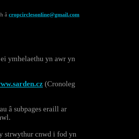
ch â
cropcirclesonline@gmail.com
 ei ymhelaethu yn awr yn
ww.sarden.cz
(Cronoleg
u â subpages eraill ar
nwl.
y strwythur cnwd i fod yn