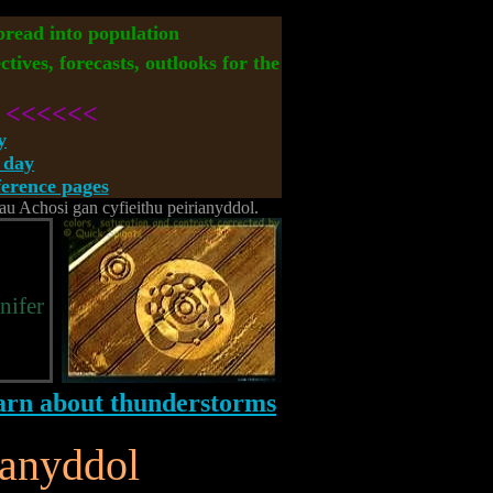
spread into population
ctives, forecasts, outlooks for the
<<<<<<
y
 day
rence pages
 Achosi gan cyfieithu peirianyddol.
nifer
ianyddol