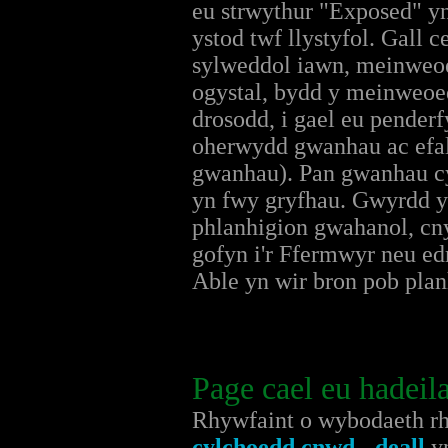
eu strwythur "Exposed" y
ystod twf llystyfol. Gall
sylweddol iawn, meinweoe
ogystal, bydd y meinweoed
drosodd, i gael eu pende
oherwydd gwanhau ac efall
gwanhau). Pan gwanhau cy
yn fwy gryfhau. Gwyrdd y
phlanhigion gwahanol, cn
gofyn i'r Ffermwyr neu edr
Able yn wir bron pob planh
Page cael eu hadeil
Rhywfaint o wybodaeth rha
cylchoedd cnwd - deall
yn