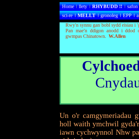
Home
llety
RHYBUDD
!!
safon
sci-re
MELLT
gronoleg
EPP
a
Rwy'n synnu gan bobl sydd eisiau i
Pan mae'n ddigon anodd i ddod o
gwmpas Chinatown.
W.Allen
Cylchoe
Cnydau
Un o'r camgymeriadau gw
holl waith ymchwil gyda'r
iawn cychwynnol Nhw pay