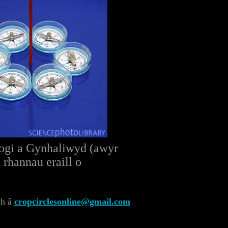
sgogi a Gynhaliwyd (awyr
 rhannau eraill o
ch â
cropcirclesonline@gmail.com