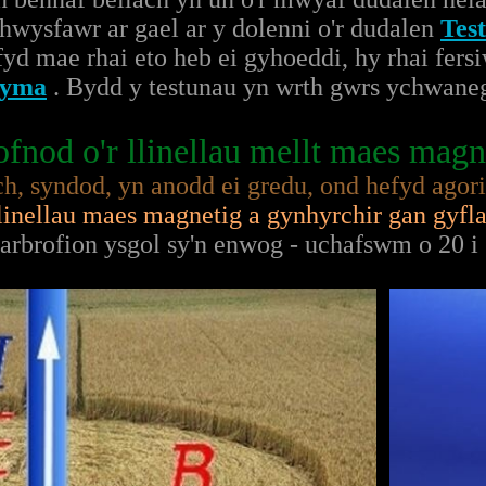
wysfawr ar gael ar y dolenni o'r dudalen
Tes
yd mae rhai eto heb ei gyhoeddi, hy rhai fers
yma
. Bydd y testunau yn wrth gwrs ychwane
fnod o'r llinellau mellt maes magn
h, syndod, yn anodd ei gredu, ond hefyd agor
inellau maes magnetig a gynhyrchir gan gyfl
(arbrofion ysgol sy'n enwog - uchafswm o 20 