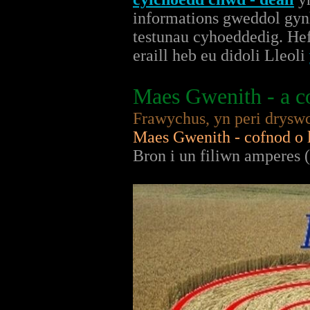
informations gweddol gynh
testunau cyhoeddedig. Hef
eraill heb eu didoli Lleoli
Maes Gwenith - a co
Frawychus, yn peri dryswc
Maes Gwenith - cofnod o l
Bron i un filiwn amperes 