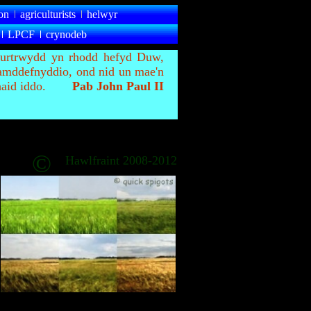
on
agriculturists
helwyr
LPCF
crynodeb
urtrwydd yn rhodd hefyd Duw,
amddefnyddio, ond nid un mae'n
haid iddo.
Pab John Paul II
©
Hawlfraint 2008-2012