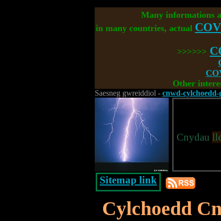
Many informations 
COV
in many countries, actual
C
>>>>>>
COV
Other intere
Saesneg gwreiddiol -
cnwd-cylchoedd-gr
Cnydau
ll
Sitemap link
Cylchoedd C