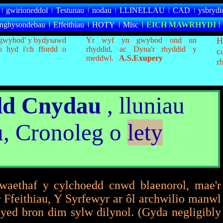
gwirioneddol
Testunau
nodau
LLINELLAU
CAD
ysbrydi
nghysondebau
Effeithiau
HOTY
Misc
EICH MAWRHYDI
!
 'gwybod' y bydysawd
Yr wyf yn gwybod ond un
H
 hyd i'ch ffordd o
rhyddid, ac Dyna'r rhyddid y
c
meddwl.
A.S.Exupery
r
dd Cnydau
, lluniau
, Cronoleg o
lety
aethaf y cylchoedd cnwd blaenorol, mae'r
 Ffeithiau, Y Syrfewyr ar ôl archwilio manwl
ed bron dim sylw dilynol. (Gyda negligibly