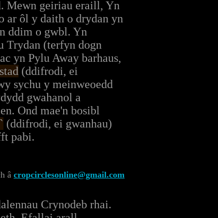
 Mewn geiriau eraill, Yn
 ar ôl y daith o drydan yn
on ddim o gwbl. Yn
u Trydan (terfyn dogn
 ac yn Pylu Away barhaus,
stad
(ddifrodi, ei
rwy sychu y meinweoedd
ydydd gwahanol a
en. Ond mae'n bosibl
`
(ddifrodi, ei gwanhau)
ft pabi.
ch â
cropcirclesonline@gmail.com
udalennau Crynodeb rhai.
th. Efallai arall