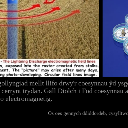
gollyngiad mellt llifo drwy'r coesynnau ŷd y
cerrynt trydan. Gall Diolch i Fod coesynnau a
o electromagnetig.
Os oes gennych ddiddordeb, cysylltw