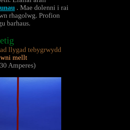
tunau
. Mae dolenni i rai
iwn rhagolwg. Profion
gu barhaus.
etig
iad llygad tebygrwydd
awni mellt
i 30 Amperes)