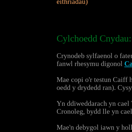
eithriadau)
Cylchoedd Cnydau:
Crynodeb sylfaenol o fate
fanwl rhesymu digonol
C
Mae copi o'r testun Caiff 
oedd y drydedd ran). Cysyl
Yn ddiweddarach yn cael T
Cronoleg, bydd lle yn cae
Mae'n debygol iawn y holl