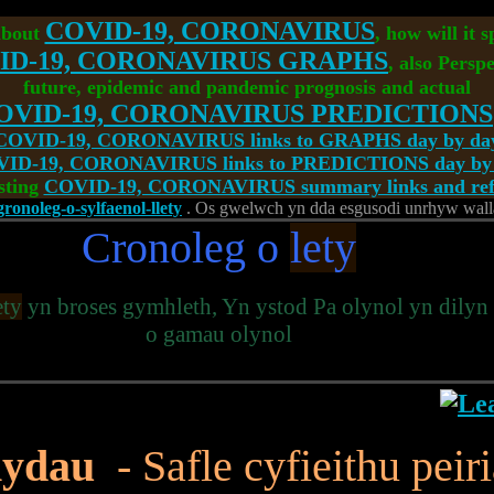
COVID-19, CORONAVIRUS
about
, how will it 
ID-19, CORONAVIRUS GRAPHS
, also Perspe
future, epidemic and pandemic prognosis and actual
OVID-19, CORONAVIRUS PREDICTIONS
COVID-19, CORONAVIRUS links to GRAPHS day by da
ID-19, CORONAVIRUS links to PREDICTIONS day by
sting
COVID-19, CORONAVIRUS summary links and refe
onoleg-o-sylfaenol-llety
. Os gwelwch yn dda esgusodi unrhyw wallau
Cronoleg o
lety
ety
yn broses gymhleth, Yn ystod Pa olynol yn dilyn 
o gamau olynol
nydau
- Safle cyfieithu peir