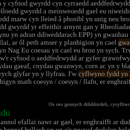
n y cyfnod gwyrdd cyn cyrraedd aeddfedrwydd.
 celloedd gwyrdd a meinweoedd gael eu niweidio
dd marw cyn lleied â phosibl yn unig neu br
d gwyrdd yr effeithir arnynt gan y Rheoliada
rfynu yn adran ddiweddarach EPP) yn gwanhau
ai, ar ôl peth amser y planhigion yn cael
gwa
n Nag Eu coesau yn cael eu bron yn sych. T
w'r cyfnod o aeddfedrwydd ar gyfer grawnfw
ydau gaeaf, cnydau gwanwyn, corn ac yn y bla
ych glyfar yn y llyfrau. I'w
cyflwyno fydd yn 
igyn math coesyn / coesyn / llafn, er enghraif
Os oes gennych ddiddordeb, cysylltw
adu
nnol efallai nawr ar gael, er enghraifft ar d
 bennaf bellach yn un o'r mwyaf dudalen helae