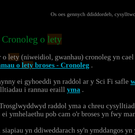
Os oes gennych ddiddordeb, cysylltw
 Cronoleg o
lety
r o
lety
(niweidiol, gwanhau) cronoleg yn cael
amau o
lety
broses - Cronoleg
.
hynny ei gyhoeddi yn raddol ar y Sci Fi safle
w
ltiadau i rannau eraill
yma
.
rosglwyddwyd raddol yma a chreu cysylltiada
l ei ymhelaethu pob cam o'r broses yn fwy ma
 siapiau yn ddiweddarach sy'n ymddangos yn 