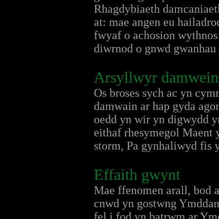
Rhagdybiaeth damcaniaeth
at: mae angen eu hailadr
fwyaf o achosion wythnos o
diwrnod o gnwd gwanhau y
Arsyllwyr damwein
Os broses sych ac yn cym
damwain ar hap gyda ago
oedd yn wir yn digwydd yn
eithaf rhesymegol Maent 
storm, Pa gynhaliwyd fis y
Effaith gwynt
Mae ffenomen arall, bod a
cnwd yn gostwng Ymddango
fel i fod yn batrwm ar Ym