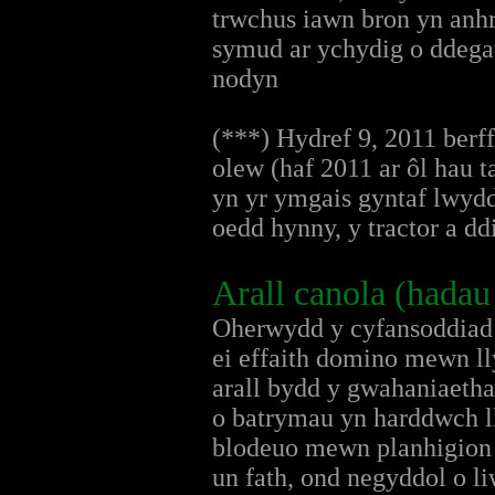
trwchus iawn bron yn anhr
symud ar ychydig o ddegau
nodyn
(***) Hydref 9, 2011 berff
olew (haf 2011 ar ôl hau
yn yr ymgais gyntaf lwyddi
oedd hynny, y tractor a dd
Arall canola (hadau
Oherwydd y cyfansoddiad 
ei effaith domino mewn ll
arall bydd y gwahaniaeth
o batrymau yn harddwch l
blodeuo mewn planhigion e
un fath, ond negyddol o l