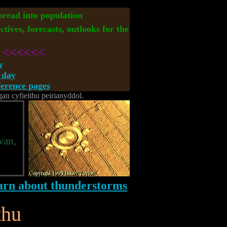
spread into population
ctives, forecasts, outlooks for the
<<<<<<
y
 day
rence pages
n cyfieithu peirianyddol.
wan,
thu