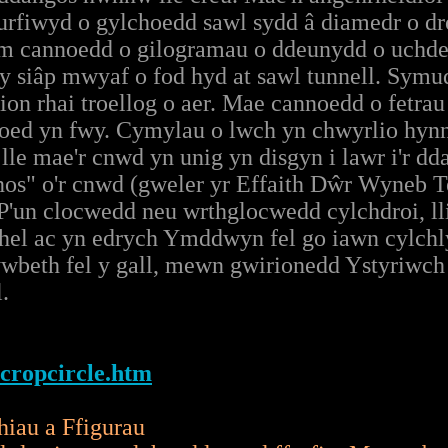
urfiwyd o gylchoedd sawl sydd â diamedr o dro
m cannoedd o gilogramau o ddeunydd o uchder
 y siâp mwyaf o fod hyd at sawl tunnell. Symud
on rhai troellog o aer. Mae cannoedd o fetrau 
n oed yn fwy. Cymylau o lwch yn chwyrlio hyn
e mae'r cnwd yn unig yn disgyn i lawr i'r dda
nos" o'r cnwd (gweler yr Effaith Dŵr Wyneb T
P'un clocwedd neu wrthglocwedd cylchdroi, ll
hel ac yn edrych Ymddwyn fel go iawn cylchl
ywbeth fel y gall, mewn gwirionedd Ystyriwch
.
/cropcircle.htm
hiau a Ffigurau