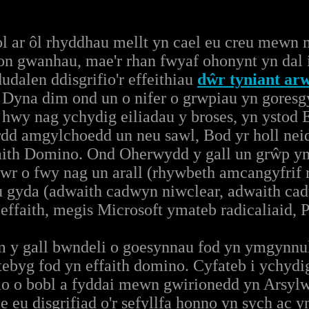
l ar ôl rhyddhau mellt yn cael eu creu mewn
ion gwanhau, mae'r rhan fwyaf ohonynt yn dal i 
dudalen ddisgrifio'r effeithiau
dŵr tyniant ar
l Dyna dim ond un o nifer o grwpiau yn goresg
 hwy nag ychydig eiliadau y broses, yn ystod Ei
rdd amgylchoedd un neu sawl, Bod yr holl ne
aith Domino. Ond Oherwydd y gall un grŵp yn 
lawr o fwy nag un arall (rhywbeth amcangyfrif 
u gyda (adwaith cadwyn niwclear, adwaith ca
ffaith, megis Microsoft ymateb radicaliaid,
m y gall bwndeli o goesynnau fod yn ymgynnul
tebyg fod yn effaith domino. Cyfateb i ychydi
io o bobl a fyddai mewn gwirionedd yn Arsylw
 eu disgrifiad o'r sefyllfa honno yn sych ac 