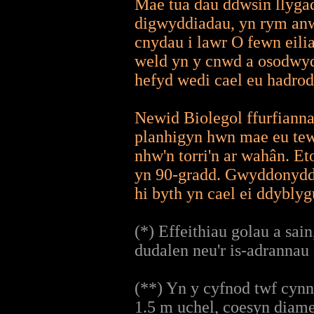
Mae tua dau ddwsin llygad
digwyddiadau, yn rym anw
cnydau i lawr O fewn eilia
weld yn y cnwd a osodwyd
hefyd wedi cael eu hadro
Newid Biolegol ffurfiann
planhigyn hwn mae eu tewd
nhw'n torri'n ar wahân. Et
yn 90-gradd. Gwyddonydd 
hi byth yn cael ei ddybly
(*) Effeithiau golau a sa
dudalen neu'r is-adranna
(**) Yn y cyfnod twf cynn
1.5 m uchel, coesyn diame