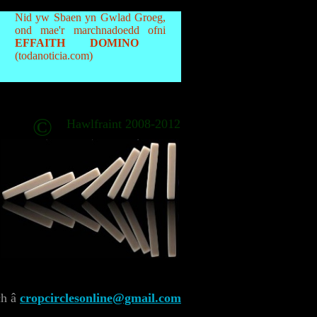
Nid yw Sbaen yn Gwlad Groeg,
ond mae'r marchnadoedd ofni
EFFAITH DOMINO
(todanoticia.com)
©
Hawlfraint 2008-2012
ch â
cropcirclesonline@gmail.com