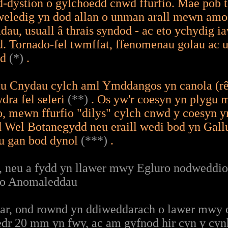
-dystion o gylchoedd cnwd ffurfio. Mae pob t
eledig yn dod allan o unman arall mewn amo
dau, usuall â thrais syndod - ac eto ychydig ia
. Tornado-fel twmffat, ffenomenau golau ac 
dd
(*)
.
au Cnydau cylch aml Ymddangos yn canola (rê
ra fel seleri
(**)
. Os yw'r coesyn yn plygu 
o, mewn ffurfio "dilys" cylch cnwd y coesyn yn
Wel Botanegydd neu eraill wedi bod yn Gallu 
gu gan bod dynol
(***)
.
in, neu a fydd yn llawer mwy Egluro nodweddi
u o Anomaleddau
ar, ond rownd yn ddiweddarach o lawer mwy o 
dr 20 mm yn fwy, ac am gyfnod hir cyn y cynh