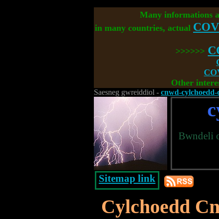
Many informations 
COV
in many countries, actual
C
>>>>>>
COV
Other intere
Saesneg gwreiddiol -
cnwd-cylchoedd-d
c
Bwndeli 
Sitemap link
Cylchoedd C