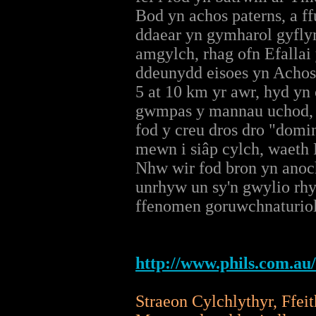
Bod yn achos paterns, a ff
ddaear yn gymharol gyfly
amgylch, rhag ofn Efallai
ddeunydd eisoes yn Achosi
5 at 10 km yr awr, hyd y
gwmpas y mannau uchod, ll
fod y creu dros dro "domi
mewn i siâp cylch, waeth 
Nhw wir fod bron yn anoc
unrhyw un sy'n gwylio rh
ffenomen goruwchnaturiol
http://www.phils.com.au
Straeon Cylchlythyr, Ffeit