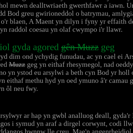
ol mewn dealltwriaeth gwerthfawr a iawn. Unw
odd Bod greu gwirioneddol o batrymau, amlygi
'r blaen, A Maent yn dilyn i fyny yr effaith d
n raddol coesau yn olaf cwympo i'r llawr.
iol gyda agored
gên
Muzz
geg
ryd dim ond ychydig funudau, ac yn cael ei A
red
Muzz
geg yn eithaf rhesymegol, nad oeddy
o yn ystod eu arsylwi a beth cyn Bod yr holl 
yn eithaf methu hyd yn oed ymuno â'r camau g
n ôl neu fwy.
rsylwyr ar hap yn gwbl analluog deall, gyda'r
s i symud yn araf a dirgel corwynt, codi llw
ddangos hwnnw lle creu. Mae'n angenrheidiol