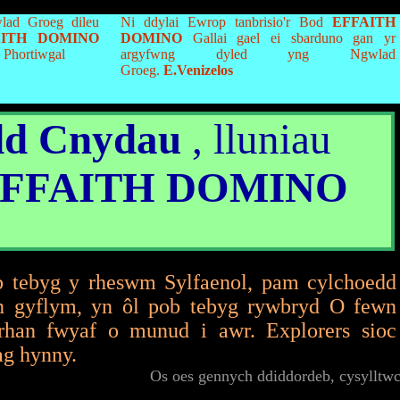
lad Groeg dileu
Ni ddylai Ewrop tanbrisio'r Bod
EFFAITH
AITH DOMINO
DOMINO
Gallai gael ei sbarduno gan yr
 Phortiwgal
argyfwng dyled yng Ngwlad
Groeg.
E.Venizelos
dd Cnydau
, lluniau
FFAITH DOMINO
b tebyg y rheswm Sylfaenol, pam cylchoedd
 gyflym, yn ôl pob tebyg rywbryd O fewn
han fwyaf o munud i awr. Explorers sioc
ag hynny.
Os oes gennych ddiddordeb, cysylltw