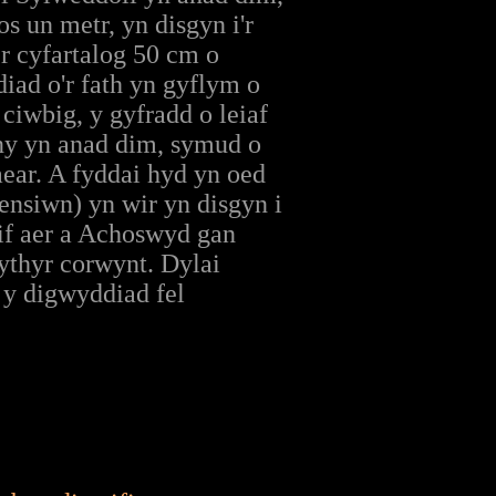
s un metr, yn disgyn i'r
 cyfartalog 50 cm o
iad o'r fath yn gyflym o
ciwbig, y gyfradd o leiaf
ny yn anad dim, symud o
ear. A fyddai hyd yn oed
ensiwn) yn wir yn disgyn i
if aer a Achoswyd gan
ythyr corwynt. Dylai
 y digwyddiad fel