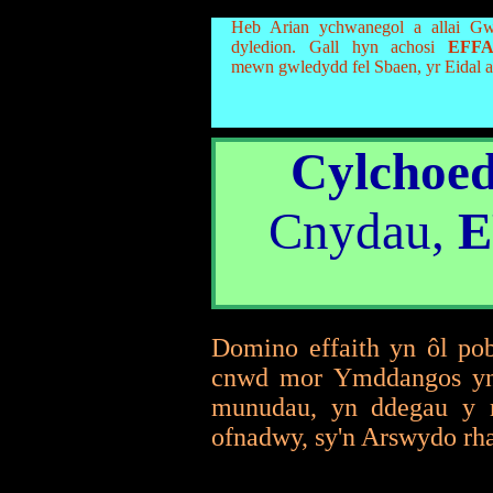
Heb Arian ychwanegol a allai Gw
dyledion. Gall hyn achosi
EFF
mewn gwledydd fel Sbaen, yr Eidal a
Cylchoe
Cnydau,
E
Domino effaith yn ôl po
cnwd mor Ymddangos yn
munudau, yn ddegau y r
ofnadwy, sy'n Arswydo rh