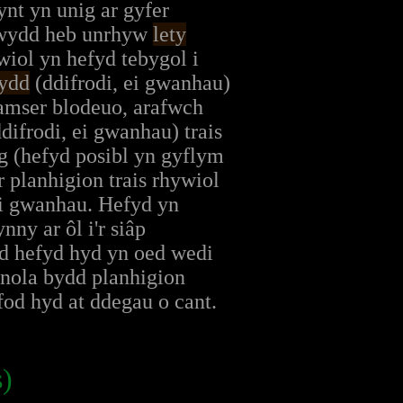
ynt yn unig ar gyfer
igwydd heb unrhyw
lety
wiol yn hefyd tebygol i
fydd
(ddifrodi, ei gwanhau)
 amser blodeuo, arafwch
difrodi, ei gwanhau) trais
ng (hefyd posibl yn gyflym
r planhigion trais rhywiol
edi gwanhau. Hefyd yn
nny ar ôl i'r siâp
d hefyd hyd yn oed wedi
anola bydd planhigion
 fod hyd at ddegau o cant.
)