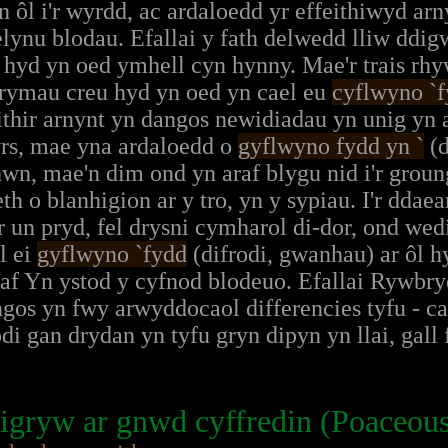
yn ôl i'r wyrdd, ac ardaloedd yr effeithiwyd arn
elynu blodau. Efallai y fath delwedd lliw dd
 hyd yn oed ymhell cyn hynny. Mae'r trais rhy
trymau creu hyd yn oed yn cael eu
cyflwyno `
eithir arnynt yn dangos newidiadau yn unig yn
wrs, mae yna ardaloedd o
gyflwyno fydd yn `
(d
hwn, mae'n dim ond yn araf blygu nid i'r grou
h o blanhigion ar y tro, yn y sypiau. I'r ddaea
yr un pryd, fel drysni cymharol di-dor, ond w
l ei
gyflwyno `fydd
(difrodi, gwanhau) ar ôl hy
af Yn ystod y cyfnod blodeuo. Efallai Rywbry
ngos yn fwy arwyddocaol differencies tyfu - c
odi gan drydan yn tyfu gryn dipyn yn llai, gall
gryw ar gnwd cyffredin (Poaceous