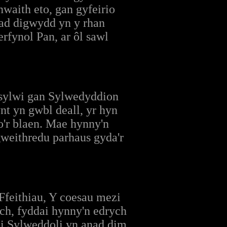
aith eto, gan gyfeirio
ad digwydd yn y rhan
erfynol Pan, ar ôl sawl
rsylwi gan Sylwedyddion
nt yn gwbl deall, yr hyn
o'r blaen. Mae hynny'n
weithredu parhaus gyda'r
 Ffeithiau, Y coesau mezi
ch, fyddai hynny'n edrych
 i Sylweddoli yn anad dim,