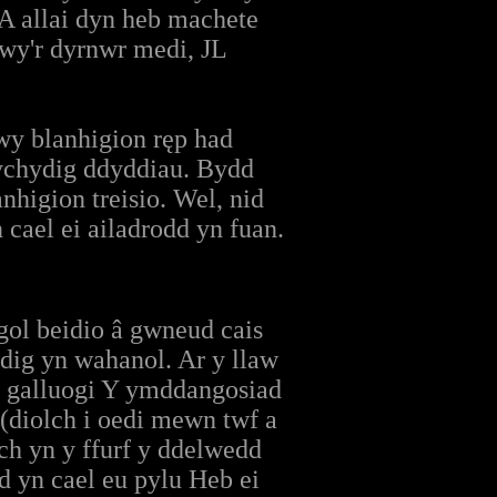
 A allai dyn heb machete
rwy'r dyrnwr medi, JL
rwy blanhigion ręp had
 ychydig ddyddiau. Bydd
nhigion treisio. Wel, nid
 cael ei ailadrodd yn fuan.
ol beidio â gwneud cais
dig yn wahanol. Ar y llaw
n galluogi Y ymddangosiad
(diolch i oedi mewn twf a
ch yn y ffurf y ddelwedd
d yn cael eu pylu Heb ei