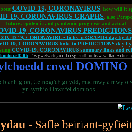
COVID-19, CORONAVIRUS
about
, how will it 
ID-19, CORONAVIRUS GRAPHS
, also Perspe
future, epidemic and pandemic prognosis and actual
OVID-19, CORONAVIRUS PREDICTIONS
COVID-19, CORONAVIRUS links to GRAPHS day by da
ID-19, CORONAVIRUS links to PREDICTIONS day by
sting
COVID-19, CORONAVIRUS summary links and refe
omino-effaith
. Os gwelwch yn dda esgusodi unrhyw wallau Achosi ga
ylchoedd cnwd
DOMINO
o blanhigion, Cefnogi'ch gilydd, mae mwy a mwy o 
yn syrthio i lawr fel dominos
nydau
- Safle beiriant-gyfiei