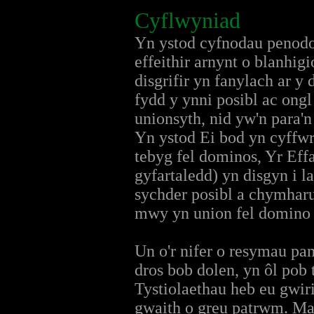
Cyflwyniad
Yn ystod cyfnodau penodo
effeithir arnynt o blanhig
disgrifir yn fanylach ar y 
fydd y ynni posibl ac ong
unionsyth, nid yw'n para'n
Yn ystod Ei bod yn cyffw
tebyg fel dominos, Yr Eff
gyfartaledd) yn disgyn i 
sychder posibl a chymhar
mwy yn union fel domino e
Un o'r nifer o resymau pa
dros bob dolen, yn ôl pob 
Tystiolaethau heb eu gwir
gwaith o greu patrwm. Mae