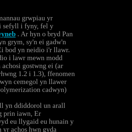
 mannau grwpiau yr
sefyll i fyny, fel y
wyneb
. Ar hyn o bryd Pan
yn grym, sy'n ei gadw'n
 bod yn neidio i'r llawr.
idio i lawr mewn modd
achosi gostwng ei (ar
rhwng 1.2 i 1.3), ffenomen
dwyn cemegol yn llawer
 Polymerization cadwyn)
l yn ddiddorol un arall
g prin iawn, Er
yd eu llygaid eu hunain y
yn yr achos hwn gyda