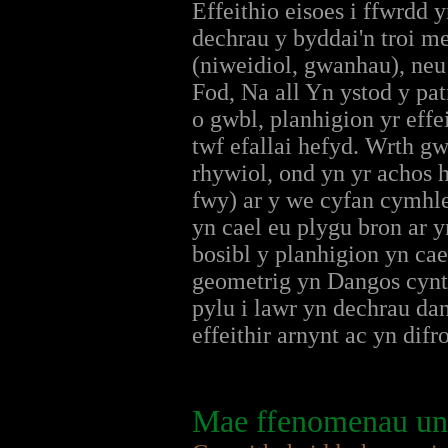
Effeithio eisoes i ffwrdd 
dechrau y byddai'n troi m
(niweidiol, gwanhau), neu
Fod, Na all Yn ystod y pa
o gwbl, planhigion yr eff
twf efallai hefyd. Wrth g
rhywiol, ond yn yr achos 
fwy) ar y we cyfan cymhlet
yn cael eu plygu bron ar 
bosibl y planhigion yn cae
geometrig yn Dangos cynt
pylu i lawr yn dechrau da
effeithir arnynt ac yn difr
Mae ffenomenau uni