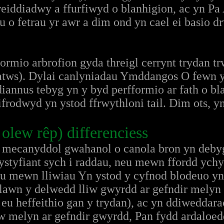
eiddiadwy a ffurfiwyd o blanhigion, ac yn Pa
 o fetrau yr awr a dim ond yn cael ei basio d
ormio arbrofion gyda threigl cerrynt trydan t
 tatws). Dylai canlyniadau Ymddangos O fewn
annus tebyg yn y byd perfformio ar fath o bla
ifrodwyd yn ystod ffrwythloni tail. Dim ots, yn
 olew rêp) differenciess
mecanyddol gwahanol o canola bron yn debyg
ystyfiant sych i raddau, neu mewn ffordd ychy
au mewn lliwiau Yn ystod y cyfnod blodeuo y
lawn y delwedd lliw gwyrdd ar gefndir melyn 
u heffeithio gan y trydan), ac yn ddiweddara
iw melyn ar gefndir gwyrdd, Pan fydd ardaloed