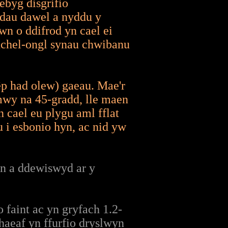
ebyg disgrifio
dau dawel a nyddu y
wn o ddifrod yn cael ei
uchel-ongl synau chwibanu
p had olew) gaeau. Mae'r
mwy na 45-gradd, lle maen
 cael eu plygu aml fflat
i esbonio hyn, ac nid yw
on a ddewiswyd ar y
faint ac yn gryfach 1.2-
aeaf yn ffurfio dryslwyn