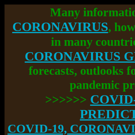
Many informati
CORONAVIRUS
, how
in many countri
CORONAVIRUS 
forecasts, outlooks f
pandemic pr
COVID
>>>>>>
PREDIC
COVID-19, CORONAVIR