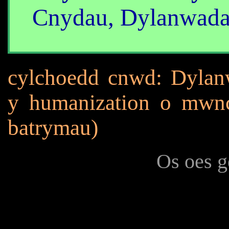
Cnydau, Dylanwada
cylchoedd cnwd: Dylanw
y humanization o mwnc
batrymau)
Os oes g