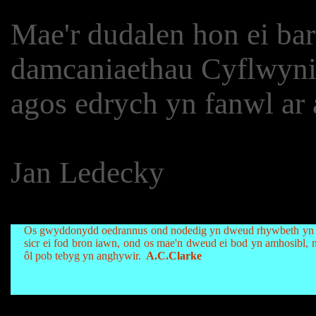
Mae'r dudalen hon ei barat
damcaniaethau Cyflwyni
agos edrych yn fanwl ar 
Jan Ledecky
Os gwyddonydd oedrannus ond nodedig yn dweud rhywbeth yn 
sicr ei fod bron iawn, ond os mae'n dweud ei bod yn amhosibl,
ôl pob tebyg yn anghywir.
A.C.Clarke