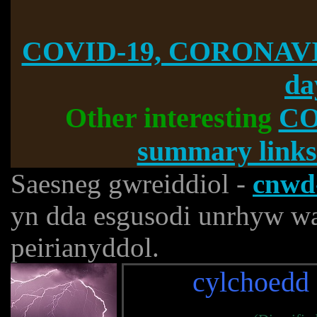
COVID-19, CORONAVI
da
Other interesting
CO
summary links
Saesneg gwreiddiol -
cnwd-
yn dda esgusodi unrhyw wa
peirianyddol.
cylchoedd 