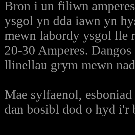
Bron i un filiwn amperes
ysgol yn dda iawn yn hy
mewn labordy ysgol lle 
20-30 Amperes. Dangos b
llinellau grym mewn nad
Mae sylfaenol, esboniad 
dan bosibl dod o hyd i'r 