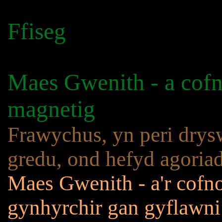
Ffiseg
Maes Gwenith - a cofno
magnetig
Frawychus, yn peri drys
gredu, ond hefyd agoria
Maes Gwenith - a'r cofno
gynhyrchir gan gyflawni