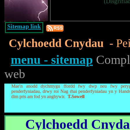
(Disgrifia
Sitemap link
Cylchoedd Cnydau
- Pei
menu - sitemap
Complet
web
Mae'n anodd dychmygu ffordd fwy dwp neu fwy pery
penderfyniadau, drwy roi Nag rhai penderfyniadau yn y Hands
dim pris am fod yn anghywir.
T.Sowell
Cylchoedd Cnyd