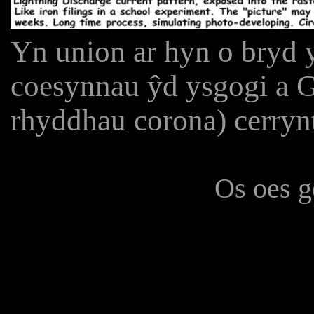
Yn union ar hyn o bryd y
coesynnau ŷd ysgogi a G
rhyddhau corona) cerrynt
Os oes g