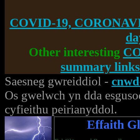
COVID-19, CORONAVI
da
Other interesting
CO
summary links
Saesneg gwreiddiol -
cnwd-
Os gwelwch yn dda esguso
cyfieithu peirianyddol.
Effaith 