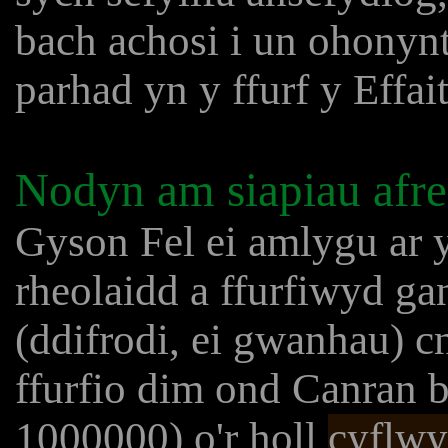
bach achosi i un ohonynt 
parhad yn y ffurf y Effa
Nodyn am siapiau afre
Gyson Fel ei amlygu ar 
rheolaidd a ffurfiwyd g
(ddifrodi, ei gwanhau) 
ffurfio dim ond Canran 
1000000) o'r holl
cyflwy