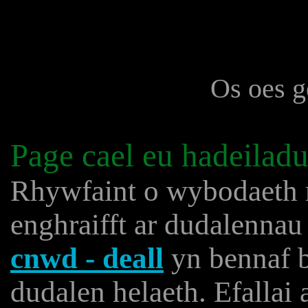
Os oes g
Page cael eu hadeilad
Rhywfaint o wybodaeth rh
enghraifft ar dudalenna
cnwd - deall
yn bennaf b
dudalen helaeth. Efallai