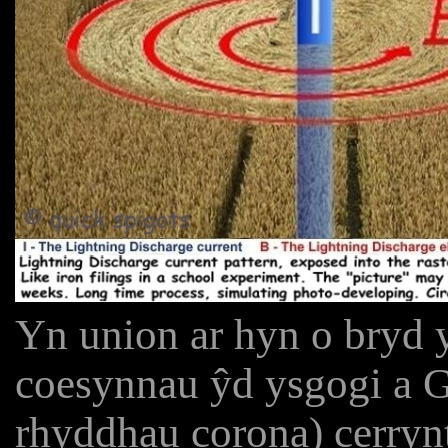
Yn union ar hyn o bryd y
coesynnau ŷd ysgogi a G
rhyddhau corona) cerrynt