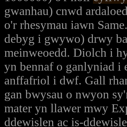
gwanhau) cnwd ardaloed
o'r rhesymau iawn Same
debyg i gwywo) drwy bas
meinweoedd. Diolch i hy
yn bennaf o ganlyniad i 
anffafriol i dwf. Gall rha
gan bwysau o nwyon sy'n 
mater yn llawer mwy Ex
ddewislen ac is-ddewisl