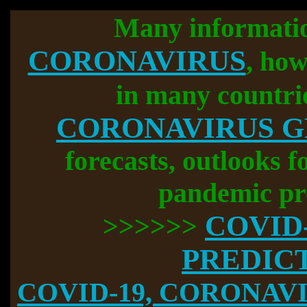
Many informati
CORONAVIRUS
, how
in many countri
CORONAVIRUS 
forecasts, outlooks f
pandemic pr
COVID
>>>>>>
PREDIC
COVID-19, CORONAVIR