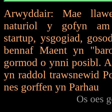
Arwyddair: Mae llaw
naturiol y gofyn a
startup, ysgogiad, gos
bennaf Maent yn "bar
gormod o ynni posibl. A
yn raddol trawsnewid Po
nes gorffen yn Parhau
Os oes g