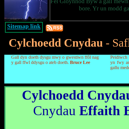
Fel Glöynnod Byw a gall mewn 
bore. Yr un modd ga
Sitemap link
Cylchoedd Cnydau
- Saf
Gall dyn doeth dysgu mwy o gwestiwn ffôl nag
Peidiwch 
y gall ffwl ddysgu o ateb doeth.
Bruce Lee
yn fwy a
gallu med
Cylchoedd Cnyda
Cnydau
Effaith 