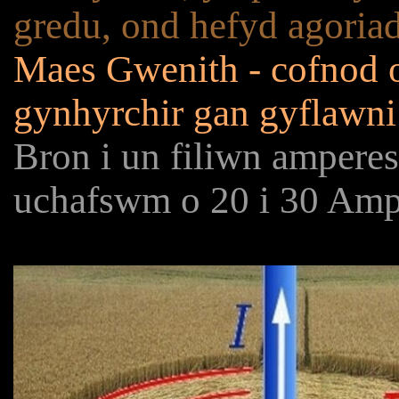
gredu, ond hefyd agoria
Maes Gwenith - cofnod o
gynhyrchir gan gyflawni
Bron i un filiwn amperes
uchafswm o 20 i 30 Amp