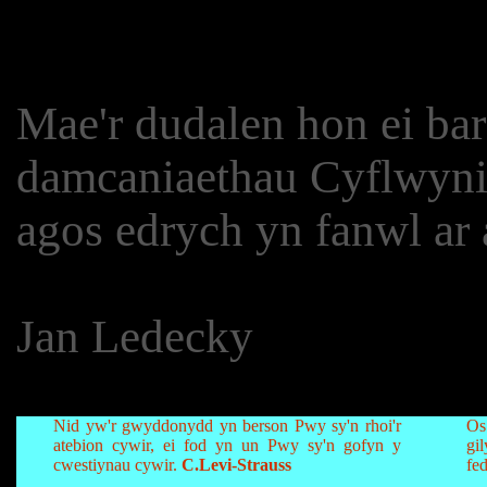
Mae'r dudalen hon ei barat
damcaniaethau Cyflwyni
agos edrych yn fanwl ar 
Jan Ledecky
Nid yw'r gwyddonydd yn berson Pwy sy'n rhoi'r
Os
atebion cywir, ei fod yn un Pwy sy'n gofyn y
gi
cwestiynau cywir.
C.Levi-Strauss
fe