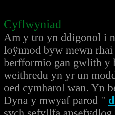
Cyflwyniad
Am y tro yn ddigonol i 
loÿnnod byw mewn rhai a
berfformio gan gwlith y 
weithredu yn yr un modd
oed cymharol wan. Yn be
Dyna y mwyaf parod "
d
sych sefyllfa ansefydlo