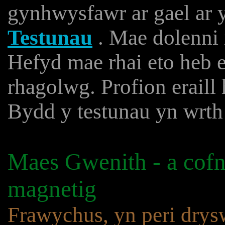
gynhwysfawr ar gael ar y
Testunau
. Mae dolenni 
Hefyd mae rhai eto heb e
rhagolwg. Profion eraill 
Bydd y testunau yn wrt
Maes Gwenith - a cofno
magnetig
Frawychus, yn peri drys