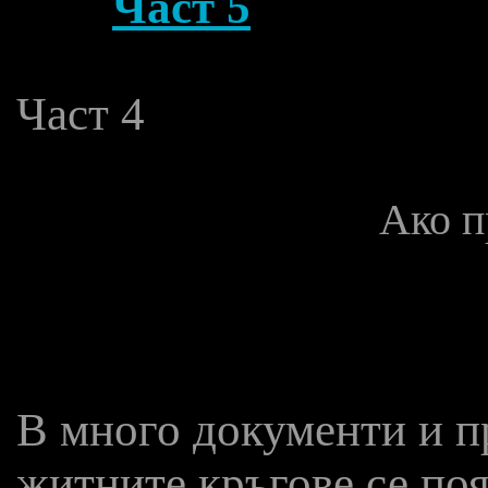
Част 5
Част 4
Ако п
В много документи и п
житните кръгове се поя