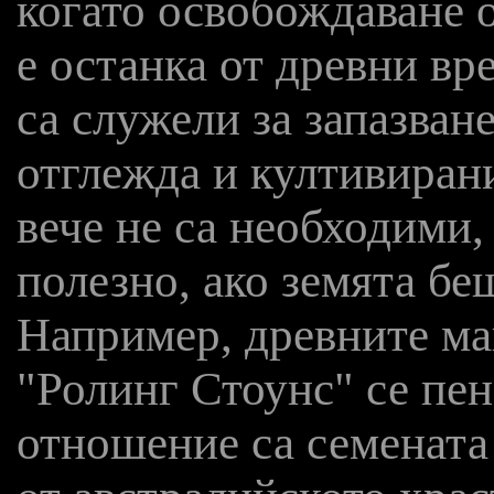
когато освобождаване о
е останка от древни вр
са служели за запазване
отглежда и култивирани
вече не са необходими,
полезно, ако земята бе
Например, древните маи
"Ролинг Стоунс" се пен
отношение са семената