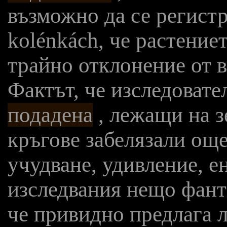
възможно да се регист
kolénkách, че растение
трайно отклонение от в
Фактът, че изследовате
подадена
, лежащи на з
кръгове забелязали още
учудване, удивление, е
изследвания нещо фант
че привидно предлага л