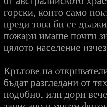
от австралийското храс
горски, които само пок
преди това би се дължи
пожари имаше почти зн
цялото население изчез
Кръгове на откриватели
бъдат разгледани от тя
подобно, или дори вече
записано в моите фотог