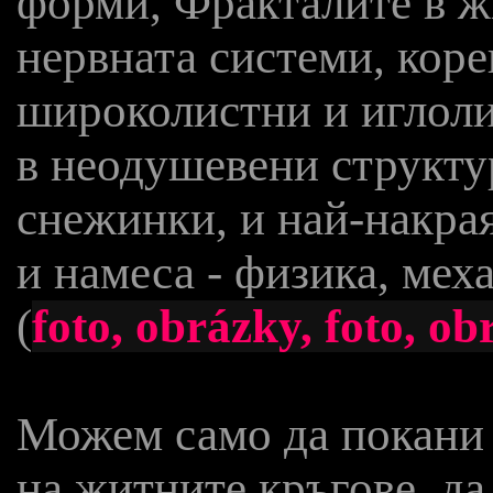
форми, Фракталите в ж
нервната системи, коре
широколистни и иглоли
в неодушевени структу
снежинки, и най-накрая
и намеса - физика, мех
(
foto, obrázky, foto, ob
Можем само да покани 
на житните кръгове, да