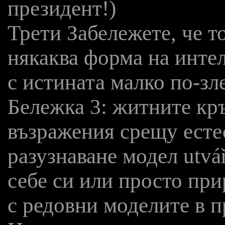
президент!)
Трети Забележете, че т
някаква форма на интел
с истината малко по-зл
Бележка 3: житните кр
възражения срещу есте
разузнаване модел utvá
себе си или просто при
с редовни моделите в п