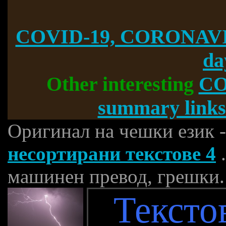
COVID-19, CORONAVI
da
Other interesting
CO
summary links
Оригинал на чешки език 
несортирани текстове 4
.
машинен превод, грешки.
Тексто