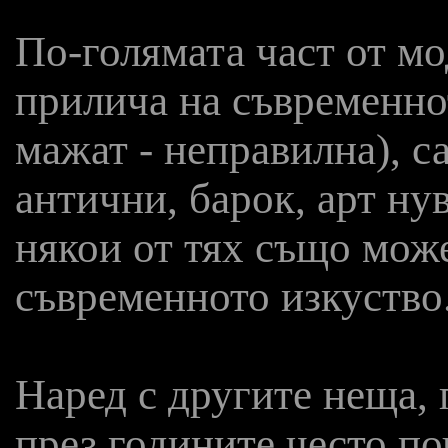
По-голямата част от м
прилича на съвременно
мажат - неправилна), с
антични, барок, арт нув
някои от тях също мож
съвременното изкуство
Наред с другите неща, п
през годините често по