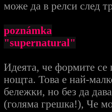
може да в релси след т
poznámka
"supernatural"
Идеята, че формите се
нощта. Това е най-мал
бележки, но без да дав
(голяма грешка!), Че м