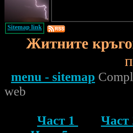
Sitemap link
Житните кръго
п
menu - sitemap
Complet
web
Част 1
Част