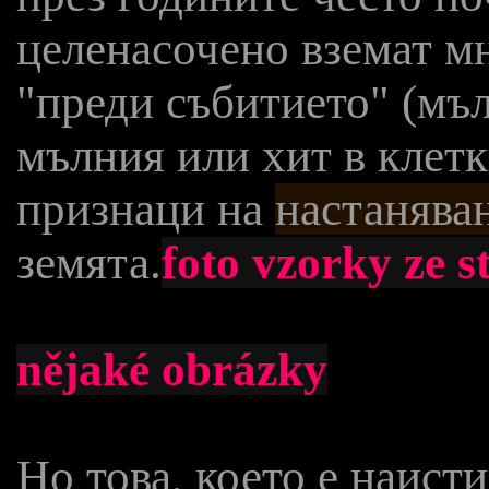
целенасочено вземат м
"преди събитието" (мъл
мълния или хит в клетк
признаци на
настанява
земята.
foto vzorky ze s
nějaké obrázky
Но това, което е наист