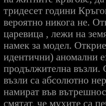
тридесет години Кръго
вероятно никога не. От
царевица , лежи на зем
намек за модел. Открие
идентични) аномални ef
продължителна възли. 
възли са абсолютно нер
намират във вътрешнос
смятат, че мухите са п