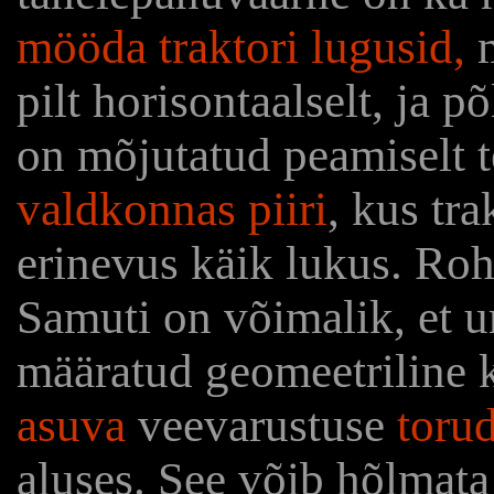
mööda traktori lugusid,
m
pilt horisontaalselt, ja p
on mõjutatud peamiselt 
valdkonnas piiri
, kus tr
erinevus käik lukus. Roh
Samuti on võimalik, et 
määratud geomeetriline k
asuva
veevarustuse
toru
aluses. See võib hõlmata 