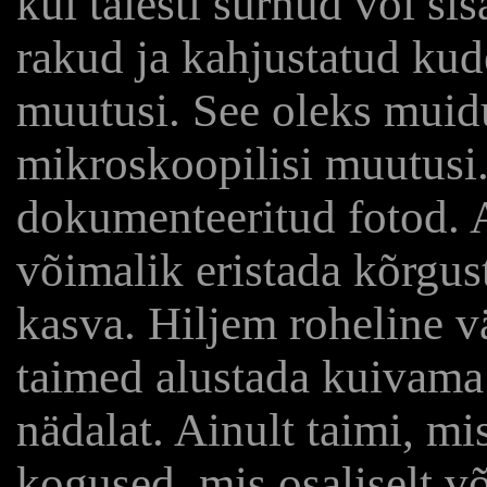
kui täiesti surnud või si
rakud ja kahjustatud kud
muutusi. See oleks muid
mikroskoopilisi muutusi.
dokumenteeritud fotod.
võimalik eristada kõrgus
kasva. Hiljem roheline v
taimed alustada kuivama.
nädalat. Ainult taimi, mi
kogused, mis osaliselt v