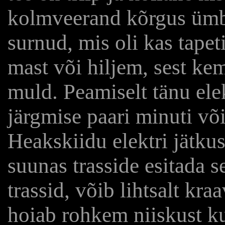
kolmveerand kõrgus ümbr
surnud, mis oli kas tapet
mast või hiljem, sest ke
muld. Peamiselt tänu ele
järgmise paari minuti või
Heakskiidu elektri jätku
suunas trasside esitada s
trassid, võib lihtsalt kr
hoiab rohkem niiskust ku