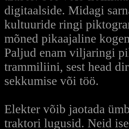
digitaalside. Midagi sarn
kultuuride ringi piktog
mõned pikaajaline kogemu
Paljud enam viljaringi p
trammiliini, sest head di
sekkumise või töö.
Elekter võib jaotada ümb
traktori lugusid. Neid i