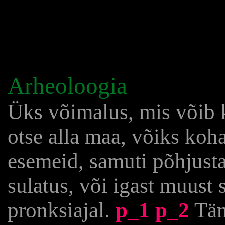
Arheoloogia
Üks võimalus, mis võib ka
otse alla maa, võiks koha
esemeid, samuti põhjust
sulatus, või igast muust 
pronksiajal.
p_1
p_2
Tän