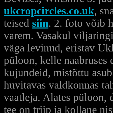
ukcropcircles.co.uk
, sn
teised
siin
. 2. foto võib
varem. Vasakul viljaringi
väga levinud, eristav Ukk
püloon, kelle naabruses e
kujundeid, mistõttu asub 
huvitavas valdkonnas tah
vaatleja. Alates püloon, 
tee on triip ja kollane n