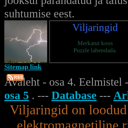
jooksul parandatud ja täiu
suhtumise eest.
Viljaringid
Merkatut koos
Puzzle lahendada.
Sitemap link
Avaleht - osa 4. Eelmistel 
osa 5
. ---
Database
---
Ar
Viljaringid on loodud
elektromagnetiline r