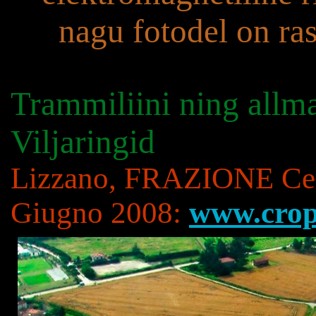
nagu fotodel on ras
Trammiliini ning allma
Viljaringid
Lizzano, FRAZIONE Celle
Giugno 2008:
www.cropf