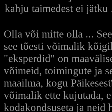
kahju taimedest ei jätku 
Olla või mitte olla ... S
see tõesti võimalik kõig
"eksperdid" on maavälise
võimeid, toimingute ja 
maailma, kogu Päikeses
võimalik ette kujutada, e
kodakondsuseta ja neid h