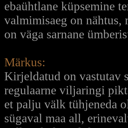
ebaühtlane küpsemine ter
valmimisaeg on nähtus, m
on väga sarnane ümberis
Märkus:
Kirjeldatud on vastutav s
regulaarne viljaringi pi
et palju välk tühjeneda ol
sügaval maa all, erineval