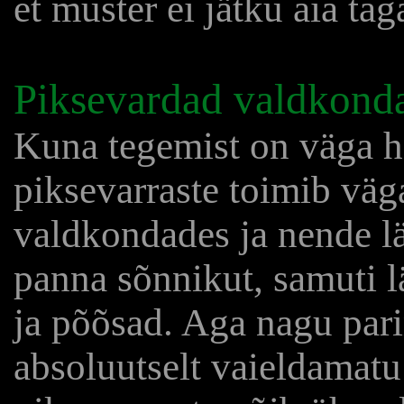
et muster ei jätku aia tag
Piksevardad valdkond
Kuna tegemist on väga h
piksevarraste toimib väg
valdkondades ja nende l
panna sõnnikut, samuti 
ja põõsad. Aga nagu par
absoluutselt vaieldamatu