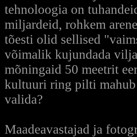
tehnoloogia on tuhandeid
miljardeid, rohkem arene
tõesti olid sellised "vaim
võimalik kujundada vilja
mõningaid 50 meetrit eem
kultuuri ring pilti mahu
valida?
Maadeavastajad ja fotogr