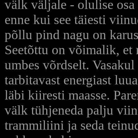
välk väljale - olulise os
enne kui see täiesti viin
põllu pind nagu on karus
Seetõttu on võimalik, e
umbes võrdselt. Vasakul
tarbitavast energiast luu
läbi kiiresti maasse. Pa
välk tühjeneda palju vii
trammiliini ja seda tein