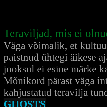
Teraviljad, mis ei olnu
Väga võimalik, et kultuu
paistnud ühtegi äikese a
jooksul ei esine märke k
Mõnikord pärast väga int
kahjustatud teravilja tun
GHOSTS