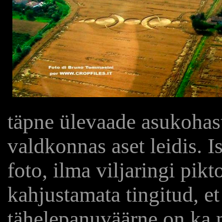
täpne ülevaade asukohast,
valdkonnas aset leidis. 
foto, ilma viljaringi pik
kahjustamata tingitud, e
tähelepanuväärne on ka 