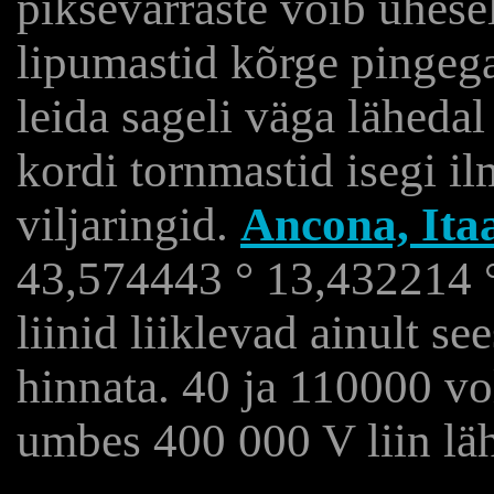
piksevarraste võib ühese
lipumastid kõrge pingega
leida sageli väga lähedal
kordi tornmastid isegi 
viljaringid.
Ancona, Itaa
43,574443 ° 13,432214 °
liinid liiklevad ainult s
hinnata. 40 ja 110000 vol
umbes 400 000 V liin lä