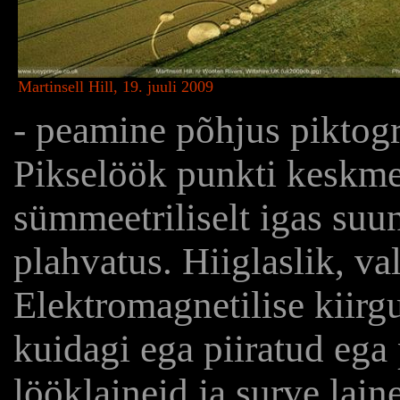
Martinsell Hill, 19. juuli 2009
- peamine põhjus pikto
Pikselöök punkti keskmes
sümmeetriliselt igas suu
plahvatus. Hiiglaslik, va
Elektromagnetilise kiirg
kuidagi ega piiratud ega 
lööklaineid ja surve lain