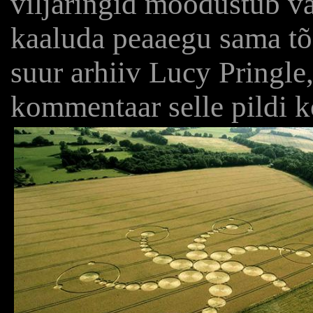
viljaringid moodustub vä
kaaluda peaaegu sama tõe
suur arhiiv Lucy Pringle, 
kommentaar selle pildi koh