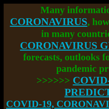
Many informati
CORONAVIRUS
, how
in many countri
CORONAVIRUS 
forecasts, outlooks f
pandemic pr
COVID
>>>>>>
PREDIC
COVID-19, CORONAVIR