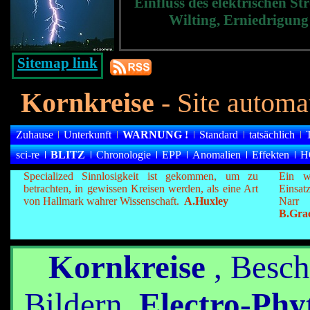
Einfluss des elektrischen S
Wilting, Erniedrigun
Sitemap link
Kornkreise
- Site autom
Zuhause
Unterkunft
WARNUNG
!
Standard
tatsächlich
sci-re
BLITZ
Chronologie
EPP
Anomalien
Effekten
H
Specialized Sinnlosigkeit ist gekommen, um zu
Ein w
betrachten, in gewissen Kreisen werden, als eine Art
Einsat
von Hallmark wahrer Wissenschaft.
A.Huxley
Narr
B.Gra
Kornkreise
, Besch
Bildern,
Electro-Phy