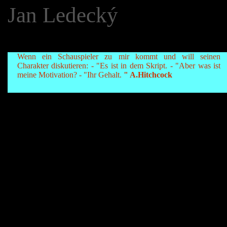
Jan Ledecký
Wenn ein Schauspieler zu mir kommt und will seinen
Charakter diskutieren: - "Es ist in dem Skript. - "Aber was ist
meine Motivation? - "Ihr Gehalt.
" A.Hitchcock