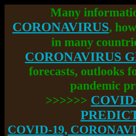
Many informati
CORONAVIRUS
, how
in many countri
CORONAVIRUS 
forecasts, outlooks f
pandemic pr
COVID
>>>>>>
PREDIC
COVID-19, CORONAVIR