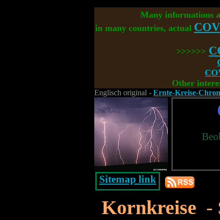
Many informations 
COV
in many countries, actual
C
>>>>>>
COV
Other intere
Englisch original -
Ernte-Kreise-Chron
Beo
Sitemap link
Kornkreise
- 