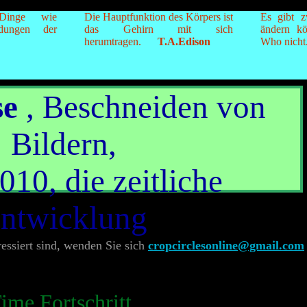
Dinge wie
Die Hauptfunktion des Körpers ist
Es gibt z
dungen der
das Gehirn mit sich
ändern k
herumtragen.
T.A.Edison
Who nicht
se
, Beschneiden von
Bildern,
010, die zeitliche
ntwicklung
essiert sind, wenden Sie sich
cropcirclesonline@gmail.com
ime Fortschritt