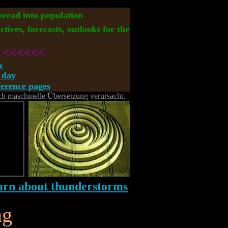
spread into population
ctives, forecasts, outlooks for the
<<<<<<
y
 day
rence pages
rch maschinelle Übersetzung verursacht.
ng