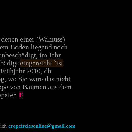
n denen einer (Walnuss)
 dem Boden liegend noch
unbeschädigt, im Jahr
chädigt
eingereicht `ist
(Frühjahr 2010, dh
g, wo Sie wäre das nicht
uppe von Bäumen aus dem
später.
F
sich
cropcirclesonline@gmail.com