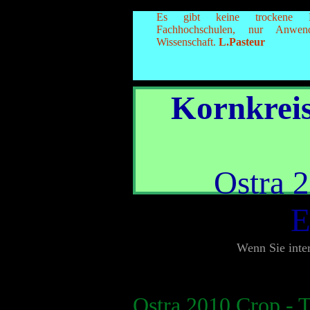
Es gibt keine trockene 
Fachhochschulen, nur Anwen
Wissenschaft.
L.Pasteur
Kornkrei
Ostra 2
E
Wenn Sie inter
Ostra 2010 Crop - T