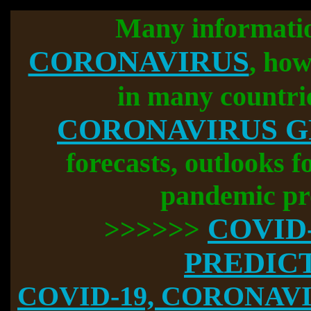
Many informati
CORONAVIRUS
, how
in many countri
CORONAVIRUS 
forecasts, outlooks f
pandemic pr
COVID
>>>>>>
PREDIC
COVID-19, CORONAVIR