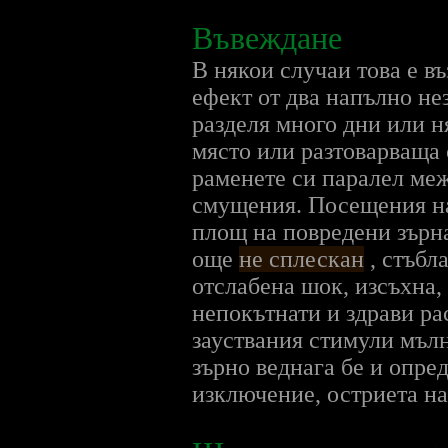
Въвеждане
В някои случаи това е в
ефект от два напълно не
разделя много дни или н
място или разтоварваща 
раменете си паралел ме
смущения. Посещения на 
площ на повредени зърна
още
не сплескан
, стъбл
отслабена шок, изсъхна,
непокътнати и здрави ра
зауствания стимули мълни
зърно веднага бе и опред
изключение, остриета на