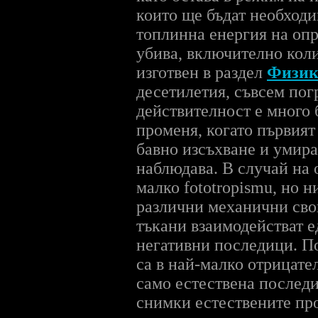
които ще бъдат необходи
топлинна енергия на опр
убива, включително коли
изготвен в раздел
Физик
десетилетия, съвсем пог
действителност е много 
променя, когато първия
бавно изсъхване и умир
наблюдава. В случай на 
малко fototropismu, но 
различни механични свой
тъкани взаимодействат е
негативни последици. По
са в най-малко отрицате
само естествена последи
снимки естествените про