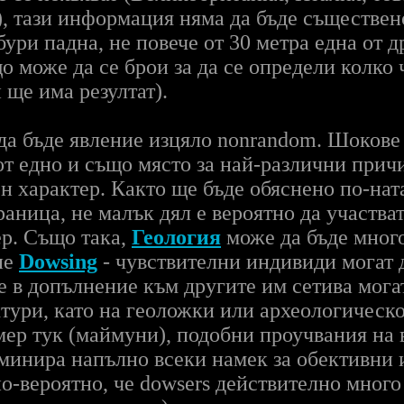
, тази информация няма да бъде съществен
ри падна, не повече от 30 метра една от др
о може да се брои за да се определи колко 
 ще има резултат).
да бъде явление изцяло nonrandom. Шокове 
т едно и също място за най-различни прич
 характер. Както ще бъде обяснено по-ната
аница, не малък дял е вероятно да участват
р. Също така,
Геология
може да бъде мног
не
Dowsing
- чувствителни индивиди могат д
че в допълнение към другите им сетива мога
тури, като на геоложки или археологическо
ер тук (маймуни), подобни проучвания на в
иминира напълно всеки намек за обективни 
по-вероятно, че dowsers действително мног