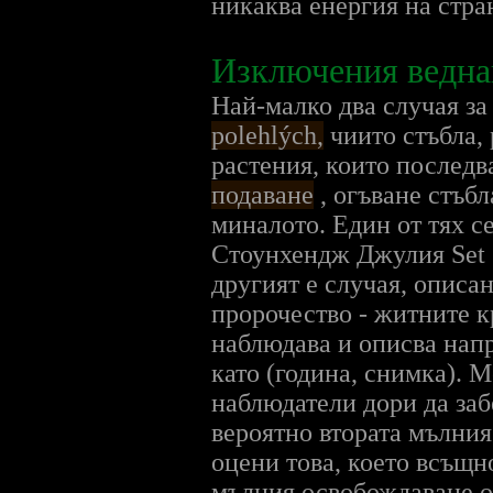
никаква енергия на стр
Изключения ведна
Най-малко два случая за
polehlých,
чиито стъбла,
растения, които последв
подаване
, огъване стъбл
миналото. Един от тях с
Стоунхендж Джулия Set (
другият е случая, описа
пророчество - житните к
наблюдава и описва напр
като (година, снимка). 
наблюдатели дори да за
вероятно втората мълния
оцени това, което всъщн
мълния освобождаване от 