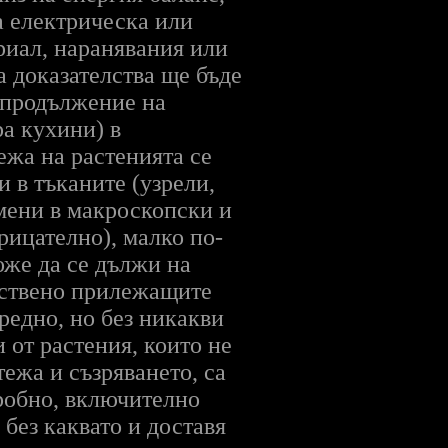
а електрическа или
риал, наранявания или
 доказателства ще бъде
 продължение на
а кухини) в
ежа на растенията се
 в тъканите (узрели,
мени в макроскопски и
рицателно), малко по-
оже да се дължи на
едствено прилежащите
редно, но без никакви
 от растения, които не
ежа и съзряването, са
дробно, включително
без каквато и доставя