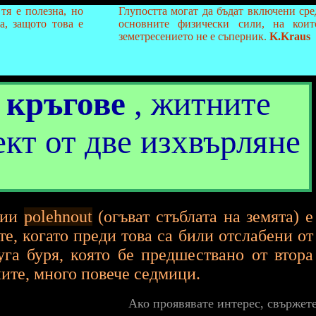
тя е полезна, но
Глупостта могат да бъдат включени сре
а, защото това е
основните физически сили, на коит
земетресението не е съперник.
K.Kraus
 кръгове
, житните
кт от две изхвърляне
нии
polehnout
(огъват стъблата на земята) е
те, когато преди това са били отслабени от
га буря, която бе предшествано от втора
ните, много повече седмици.
Ако проявявате интерес, свържет