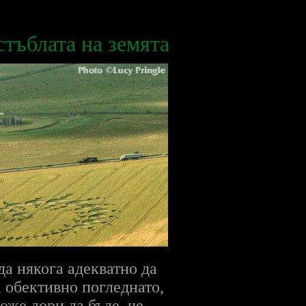
стъблата на земята
да някога адекватно да
, обективно погледнато,
оже дори да бъде, че