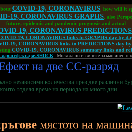
COVID-19, CORONAVIRUS
about
, how will it 
ID-19, CORONAVIRUS GRAPHS
, also Perspe
future, epidemic and pandemic prognosis and actual
OVID-19, CORONAVIRUS PREDICTIONS
COVID-19, CORONAVIRUS links to GRAPHS day by da
ID-19, CORONAVIRUS links to PREDICTIONS day by
sting
COVID-19, CORONAVIRUS summary links and refe
в зърно ефект-две-SHOCK
. Моля да ни извините за машинен пр
Ефект на две CC-разряд
ълно независими количества през две различни бу
които отделя време на периода на много дни
ръгове
мястото на машин