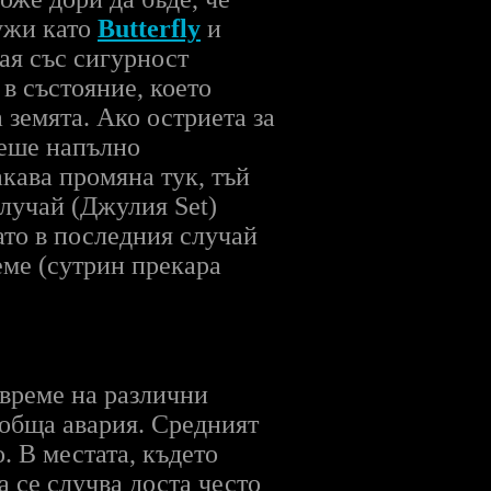
лужи като
Butterfly
и
чая със сигурност
в състояние, което
а земята. Ако остриета за
беше напълно
акава промяна тук, тъй
лучай (Джулия Set)
като в последния случай
еме (сутрин прекара
 време на различни
 обща авария. Средният
. В местата, където
а се случва доста често