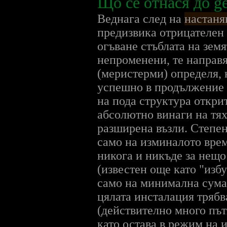
Що се отнася до ge
Веднага след на
настаня
предизвика отрицателен е
огъване стъблата на зем
непроменени, те направя 
(меристерми) определя,
успешно в продължение 
на пода структура откри
абсолютно винаги на тях
разширена възли. Степен
само на изминалото врем
никога и никъде за нещо 
(известен още като "избу
само на минимална сума 
цялата инсталация трябв
(действително много път
като остава в режим на 