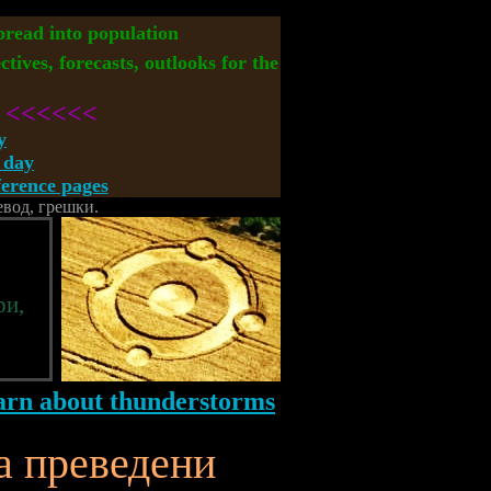
spread into population
ctives, forecasts, outlooks for the
<<<<<<
y
 day
rence pages
евод, грешки.
ри,
а преведени