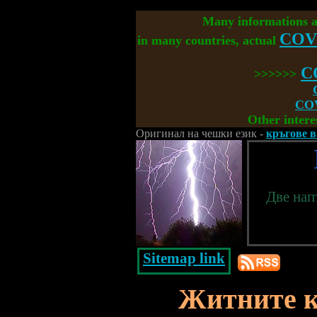
Many informations 
COV
in many countries, actual
C
>>>>>>
COV
Other intere
Оригинал на чешки език -
кръгове 
Две нап
Sitemap link
Житните к