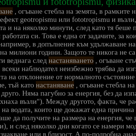
otropismu и fototropismu, физик
ване
, огъване стебла на земята, в рамките
фект geotropismu или fototropismu и възли,
ята и на няколко минути, след като тя беше
работата си. Това е една от задачите, за ко
 например, в допълнение към удължаване н
на милиони години. Защото те никога не с
ти веднага след
настаняването
, огъване стъ
 всеки наблюдател неизбежно трябва да из
та на отклонение от нормалното състояние
е, тъй като
настаняване
, огъване стебла на
друго. Няма пагубно за енергия, без да изп
хнаха възли"). Между другото, факта, че ра
на водата, които ще докажат една причина
аше да получите на размера на енергия, че
и), и след няколко дни когато се намери мо
изчакване или в близост. А по-подробна ана