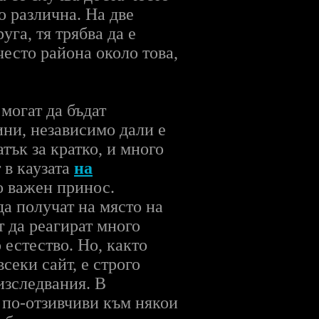
о различна. На две
уга, тя трябва да е
често района около това,
могат да бъдат
ини, независимо дали е
тък за кратко, и много
 в каузата
на
о важен принос.
а получат на място на
т да реагират много
 естество. Но, както
секи сайт, е строго
изследвания. В
о по-отзивчиви към някои