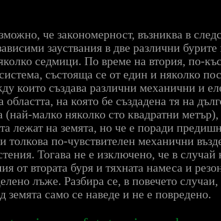
ъзможно, че закономерност, възниква в сле
зависими зауствания в две различни бурите 
яколко седмици. По време на втория, по-къ
система, състояща се от един и няколко п
жду които създава различни механични и е
областта, на която бе създадена тя на дъл
 (най-малко няколко сто квадратни метър), 
ата лежат на земята, но че е поради предиш
 и толкова по-чувствителен механични възд
стения. Тогава не е изключено, че в случай
я от втората буря и тяхната намеса и резон
елено лъже. Разбира се, в повечето случаи, 
д земята само се наведе и не е повредено.