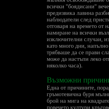
всички "боядисани" вече
предизвика лавина разб
наблюдатели след присти
отговаря на времето от
намиране на всички възл
изключителни случаи, из
като много дни, напълно
трябваше да се прави сл
може да настъпи леко от
няколко часа).
Възможни причини 
Една от причините, пора
гръмотевична буря мълни
брой на мига на квадрате
повечето култури кръгов