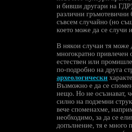
и бивши другари на ГДР)
различни гръмотевични бу
съвсем случайно (но същ
което може да се случи и
В някои случаи тя може 
многократно привлечен о
естествен или промишлен
по-подробно на друга стр
археологически
характе
Възможно е да се споме
нещо. Но не осъзнават, 
силно
на подземни струк
вече споменахме, наприм
необходимо, за да се ел
допълнение, тя е много 