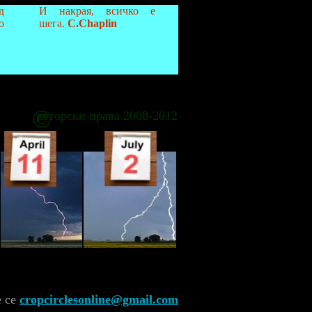
д
И накрая, всичко е
о
шега.
C.Chaplin
©
авторски права 2008-2012
е се
cropcirclesonline@gmail.com