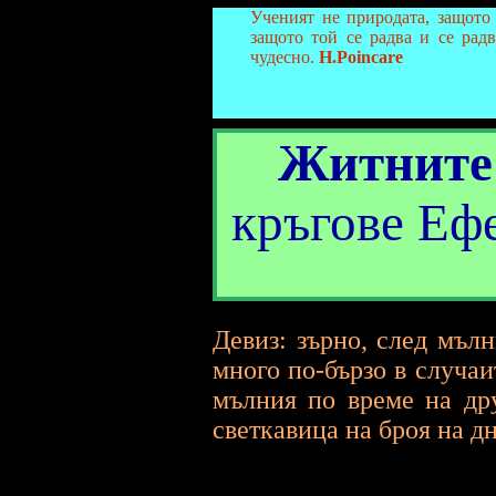
Ученият не природата, защото 
защото той се радва и се радв
чудесно.
H.Poincare
Житните
кръгове Ефе
Девиз: зърно, след мъл
много по-бързо в случаи
мълния по време на дру
светкавица на броя на д