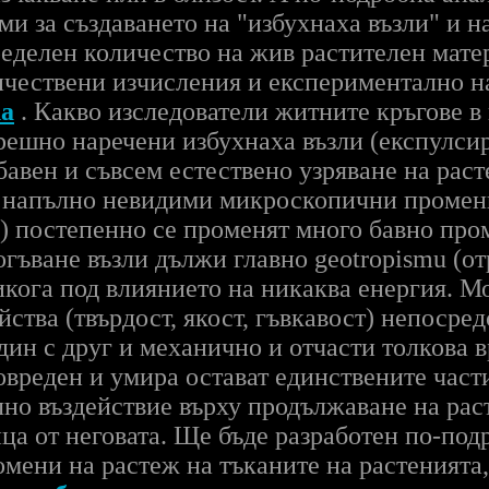
ми за създаването на "избухнаха възли" и н
еделен количество на жив растителен мате
чествени изчисления и експериментално на
а
. Какво изследователи житните кръгове в
решно наречени избухнаха възли (експулсир
бавен и съвсем естествено узряване на раст
т напълно невидими микроскопични промени
а) постепенно се променят много бавно про
огъване възли дължи главно geotropismu (от
никога под влиянието на никаква енергия. М
ства (твърдост, якост, гъвкавост) непоср
дин с друг и механично и отчасти толкова в
вреден и умира остават единствените части
лно въздействие върху продължаване на раст
ца от неговата. Ще бъде разработен по-по
мени на растеж на тъканите на растенията, 