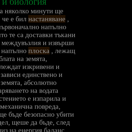
а и биология
 на няколко минути ще
 че е бил
настаняване
,
 първоначално напълно
ито те са доставки тъкани
а междувъзлия и извърши
а напълно
плоска
, лежащ
блата на земята,
глеждат изкривени и
 зависи единствено и
 земята, абсолютно
аряването на водата
стението е изпарила и
 механична повреда,
 ще бъде безопасно убити
дел, щеше да бъде, след
лиз на енергия баланс,