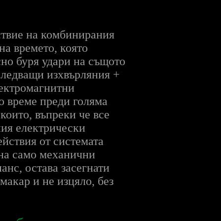
дствие на комбинирания
на времето, която
сно буря удари на същото
оследващи изхвърляния +
лектромагнитни
го време преди голяма
които, въпреки че все
ния електрически
ействия от системата
 на само механични
анс, остава засегнати
макар и не изцяло, без