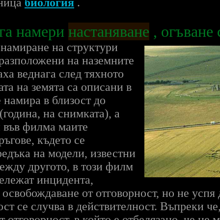
аница
биология
.
га намери
настаняване
, огъване 
 намиране на структури
 разположени на наземните
аха веднага след тяхното
ата на земята са описани в
е намира в близост до
година, на снимката), а
н във филма маите
ръгове, където се
едъка на модели, известни
Между другото, в този филм
бележат инцидента,
 освобождаване от отговорност, но не успя 
ост се случва в действителност. Въпреки че
отговорност, в който е отбелязано, че не м