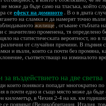
 не може да бъде само на тласъка, който с
ира се
ефект на доминото
. В о в двата слу
гането на сламки и да намерят точно възли 
 наблюдаваното
жилище
, огъване стъблата н
и с значително променена, тя определено 
цяло на статистическата вероятност, но в т
 различни от случайни причини. В първия с
амки и възли, които са почти без промяна, 
клонение, съответстващо на изминалото вр
за въздействието на две светва
ди които понякога попадат многократно по
я в почти едно и също място може да бъде
н километър, в Чехия 2-4 на кв. км годишно
е се появяват (Великобритания, Италия, тов