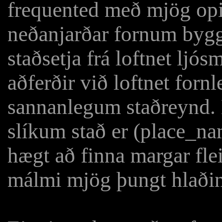
frequented með mjög opi
neðanjarðar fornum bygg
staðsetja frá loftnet lj
aðferðir við loftnet fornl
sannanlegum staðreynd. 
slíkum stað er (place_n
hægt að finna margar fl
málmi mjög þungt hlaði