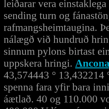
leiðarar vera einstakleg
sending turn og fánastö
rafmangsheimtaugina. Þei
nálægð við hundruð hrin
sinnum pylons birtast ei
uppskera hringi.
Ancona,
43,574443 ° 13,432214 °,
spenna fara yfir bara in
áætlað. 40 og 110.000 vo