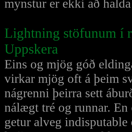
mynstur er ekki að halda
Lightning stöfunum í r
Uppskera
Eins og mjög góð eldinga
virkar mjög oft á þeim s
nágrenni þeirra sett ábur
nálægt tré og runnar. En 
getur alveg indisputable 