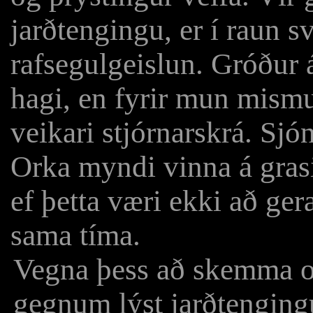
jarðtengingu, er í raun s
rafsegulgeislun. Gróður á
hagi, en fyrir mun mismu
veikari stjórnarskrá. Sj
Orka myndi vinna á grasi
ef þetta væri ekki að ge
sama tíma.
Vegna þess að skemma or
gegnum lýst jarðtengingu