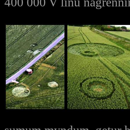
400 000 V línu nágrennin