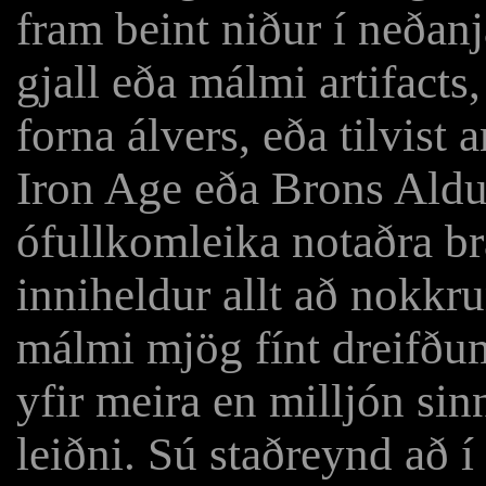
fram beint niður í neðanja
gjall eða málmi artifacts
forna álvers, eða tilvist 
Iron Age eða Brons Aldu
ófullkomleika notaðra br
inniheldur allt að nokk
málmi mjög fínt dreifðum
yfir meira en milljón si
leiðni. Sú staðreynd að