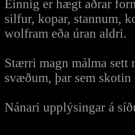
Einnig er hægt aðrar forn
silfur, kopar, stannum, ko
wolfram eða úran aldri.
Stærri magn málma sett n
svæðum, þar sem skotin n
Nánari upplýsingar á sí