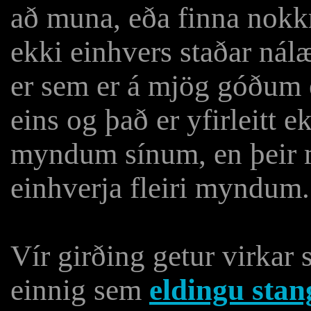
að muna, eða finna nokkr
ekki einhvers staðar nál
er sem er á mjög góðum 
eins og það er yfirleitt 
myndum sínum, en þeir my
einhverja fleiri myndum.
Vír girðing getur virkar
einnig sem
eldingu stan