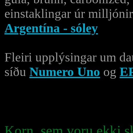
einstaklingar úr milljónir
Argentína - sóley
Fleiri upplýsingar um d
síðu
Numero Uno
og
E
Korn, sem voru ekki 