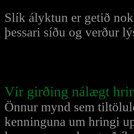
Slík ályktun er getið no
þessari síðu og verður lýs
Vír girðing nálægt hri
Önnur mynd sem tiltölul
kenninguna um hringi u