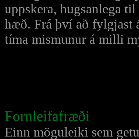
uppskera, hugsanlega til 
hæð. Frá því að fylgjast
tíma mismunur á milli m
Fornleifafræði
Einn möguleiki sem getur