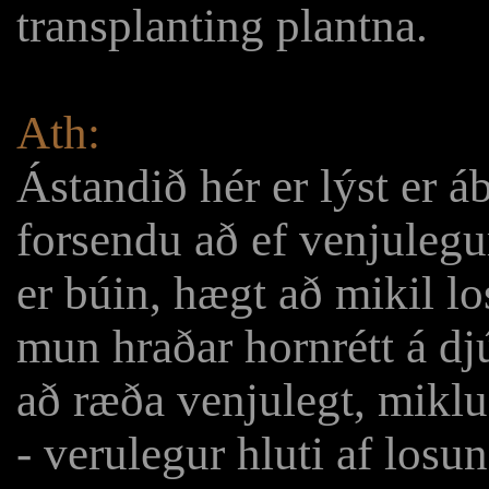
transplanting plantna.
Ath:
Ástandið hér er lýst er á
forsendu að ef venjuleg
er búin, hægt að mikil lo
mun hraðar hornrétt á dj
að ræða venjulegt, miklu 
- verulegur hluti af los