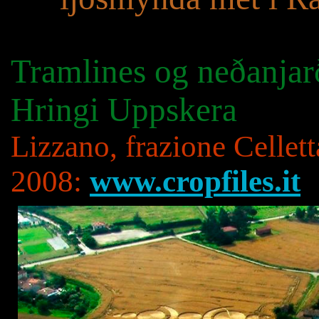
Tramlines og neðanjar
Hringi Uppskera
Lizzano, frazione Cellet
2008:
www.cropfiles.it