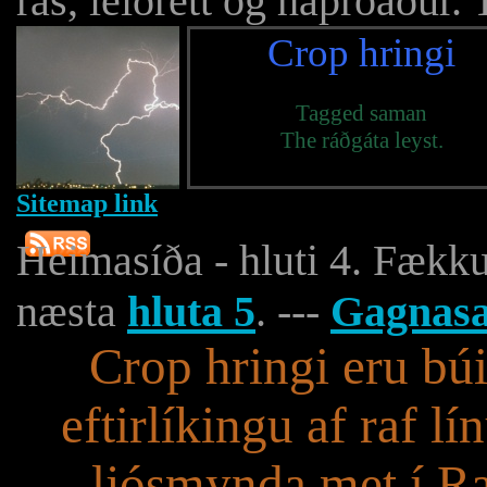
rás, leiðrétt og háþróaður. 
Crop hringi
Tagged saman
The ráðgáta leyst.
Sitemap link
Heimasíða - hluti 4. Fækk
næsta
hluta 5
. ---
Gagnasa
Crop hringi eru búi
eftirlíkingu af raf l
ljósmynda met í Ras