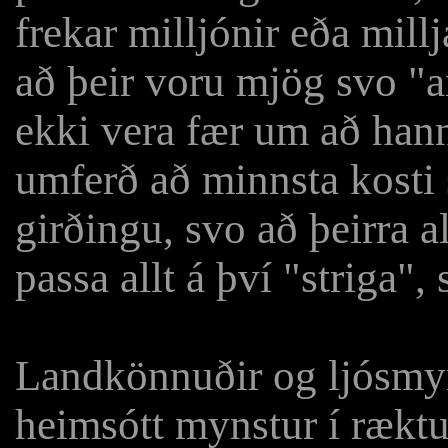
frekar milljónir eða mill
að þeir voru mjög svo "
ekki vera fær um að han
umferð að minnsta kosti 
girðingu, svo að þeirra 
passa allt á því "striga",
Landkönnuðir og ljósmyn
heimsótt mynstur í ræktu