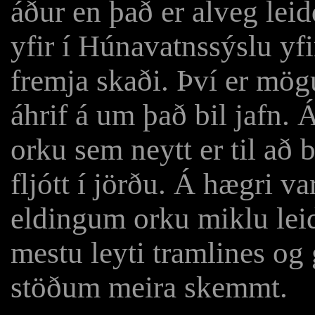
áður en það er alveg leidd
yfir í Húnavatnssýslu yf
fremja skaði. Því er mögu
áhrif á um það bil jafn. Á
orku sem neytt er til að 
fljótt í jörðu. Á hægri va
eldingum orku miklu leid
mestu leyti tramlines og 
stöðum meira skemmt.