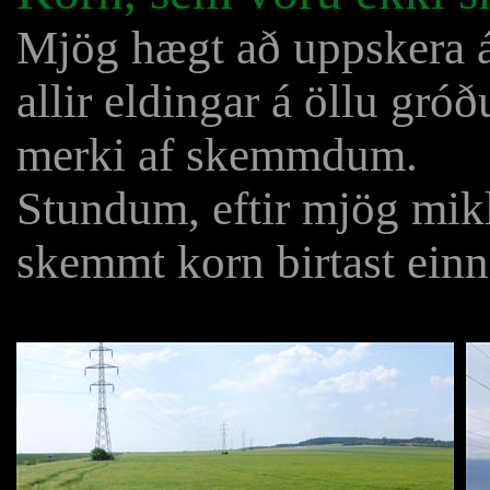
Mjög hægt að uppskera á
allir eldingar á öllu gróð
merki af skemmdum.
Stundum, eftir mjög mikl
skemmt korn birtast einn