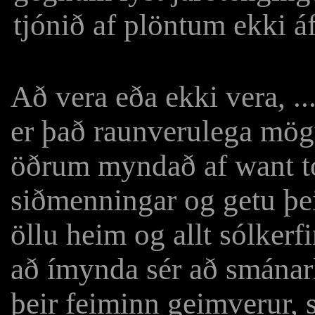
tjónið af plöntum ekki áf
Að vera eða ekki vera, .
er það raunverulega mögu
öðrum myndað af want to
siðmenningar og getu þei
öllu heim og allt sólker
að ímynda sér að smánarl
þeir feiminn geimverur, 