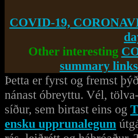
COVID-19, CORONAVI
da
Other interesting
CO
summary links
Þetta er fyrst og fremst þý
nánast óbreyttu. Vél, tölva
síður, sem birtast eins og
T
ensku upprunalegum
útgá