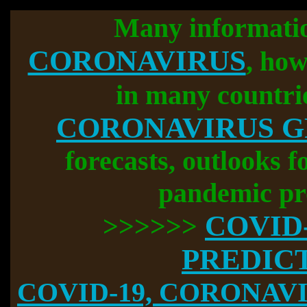
Many informati
CORONAVIRUS
, how
in many countri
CORONAVIRUS 
forecasts, outlooks f
pandemic pr
COVID
>>>>>>
PREDIC
COVID-19, CORONAVIR