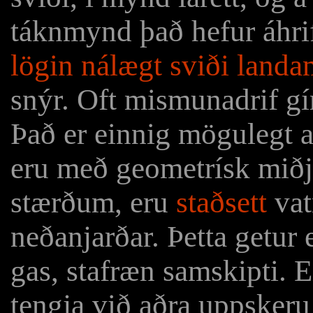
táknmynd það hefur áhri
lögin nálægt sviði lan
snýr. Oft mismunadrif gír 
Það er einnig mögulegt 
eru með geometrísk miðj
stærðum, eru
staðsett
vat
neðanjarðar. Þetta getur
gas, stafræn samskipti. 
tengja við aðra uppsker