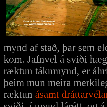
mynd af stað, þar sem eld
kom. Jafnvel á sviði hæ
ræktun táknmynd, er áh
þeim mun meira merkilegt
ræktun
ásamt dráttarvéla
sviði, í mynd lárétt, og 