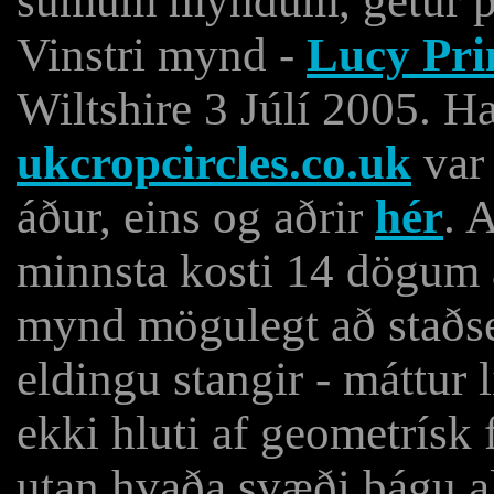
sumum myndum, getur þó
Vinstri mynd -
Lucy Pri
Wiltshire 3 Júlí 2005. 
ukcropcircles.co.uk
var 
áður, eins og aðrir
hér
. 
minnsta kosti 14 dögum á
mynd mögulegt að staðse
eldingu stangir - máttur l
ekki hluti af geometrísk 
utan hvaða svæði þágu al