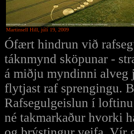
Martinsell Hill, júlí 19, 2009
Ófært hindrun við rafseg
táknmynd sköpunar - stra
á miðju myndinni alveg ja
flytjast raf sprengingu. Bj
Rafsegulgeislun í loftinu
né takmarkaður hvorki hæ
og þrýstingur veifa. Vír 