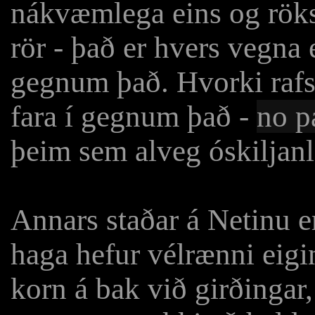
nákvæmlega eins og röks
rör - það er hvers vegna 
gegnum það. Hvorki rafse
fara í gegnum það -
no p
þeim sem alveg óskiljanl
Annars staðar á Netinu er
haga hefur vélrænni eigi
korn á bak við girðingar,