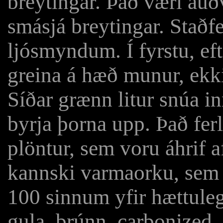
breytingar. Það væri auð
smásjá breytingar. Staðf
ljósmyndum.
Í fyrstu, e
greina á hæð munur, ekki
Síðar grænn litur snúa in
byrja þorna upp. Það ferl
plöntur, sem voru áhrif 
kannski varmaorku, sem 
100 sinnum yfir hættuleg
gula, brúnn, carbonized,