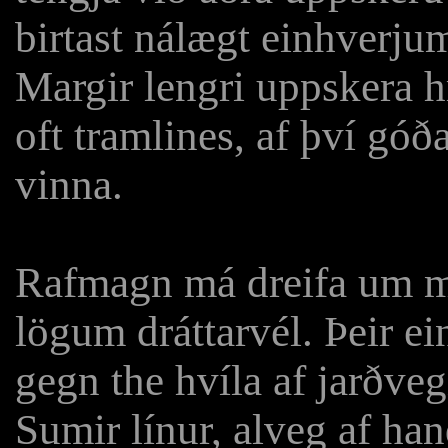
birtast nálægt einhverju
Margir lengri uppskera h
oft tramlines, af því góð
vinna.
Rafmagn má dreifa um má
lögum dráttarvél. Þeir ei
gegn the hvíla af jarðvegi
Sumir línur, alveg af ha