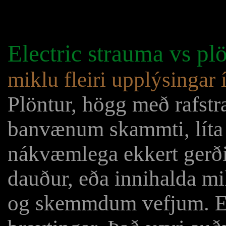
Electric strauma vs pl
miklu fleiri upplýsinga
Plöntur, högg með rafst
banvænum skammti, líta 
nákvæmlega ekkert gerðis
dauður, eða innihalda 
og skemmdum vefjum. En