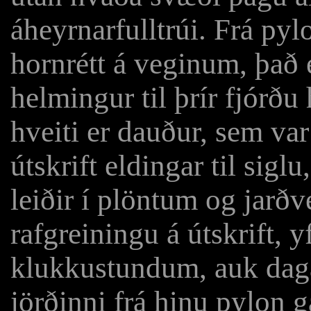
áheyrnarfulltrúi. Frá pylo
hornrétt á veginum, það 
helmingur til þrír fjórðu
hveiti er dauður, sem var
útskrift eldingar til sigl
leiðir í plöntum og jarð
rafgreiningu á útskrift, 
klukkustundum, auk daga
jörðinni frá hinu pylon g