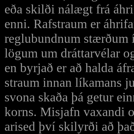
eða skilði nálægt frá áh
enni. Rafstraum er áhrifam
reglubundnum stærðum í k
lögum um dráttarvélar og
en byrjað er að halda áfr
straum innan líkamans ju
svona skaða þá getur ein
korns. Misjafn vaxandi o
arised því skilyrði að þ