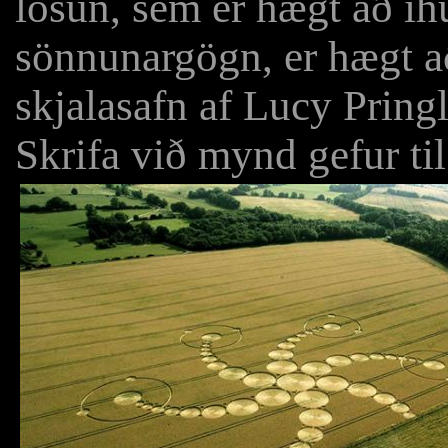
losun, sem er hægt að í
sönnunargögn, er hægt að
skjalasafn af Lucy Pringl
Skrifa við mynd gefur ti