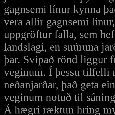
gagnsemi línur kynna það
vera allir gagnsemi línur
uppgröftur falla, sem hef
landslagi, en snúruna jar
þar. Svipað rönd liggur f
veginum. Í þessu tilfelli 
neðanjarðar, það geta ei
veginum notuð til sáning
Á hægri ræktun hring mynd