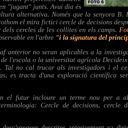
n "jugant" junts. Avui dia és
ltura alternativa. Només que la senyora B. 
othom el mira fictici cercle de decisions desp
r dels cercles de les collites en els camps.
Fo
bservable en l'arbre
"i la signatura del princi
f anterior no seran aplicables a la investig
e l'escola o la universitat agrícola Decideix
e. Tal no cal trucar als investigadors i el ce
s, es tracta d'una exploració científica ser
en el futur incloure un terme nou per a al
 terminologia: Cercle de decisions, cercle 
 descàrregues descrites anteriorment va diri