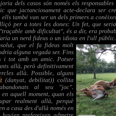
joria dels casos són només els responsables 
nic que jactanciosament acte-declara ser cre
e ells també van ser un dels primers a conèix
içó per a totes les dones: Un fet, que seria
 "traçable amb dificultat", és a dir, era proba
faria un nerd fideus o un idiota en
l'ull públi
solut, que el fa fideus molt
odria alguna vegada ser. Fins
ns i tot amb un amic. Potser
nts allà, però definitivament
rcles allà. Possible, alguns
t
(danyat, debilitat)) collita
abandonats al seu "joc".
n en aquell moment, quan els
upar realment allà, perquè
en a casa des d'allà només en
r havien prefereixen admetre