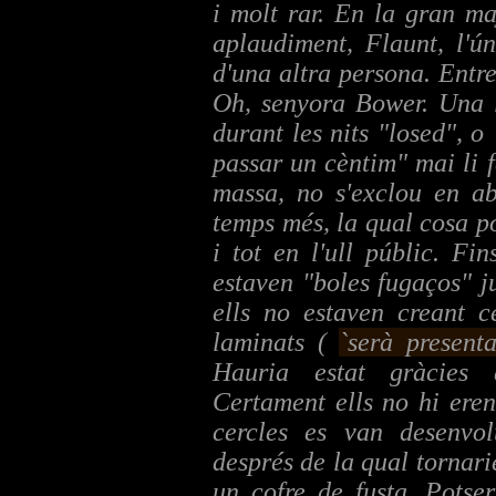
i molt rar. En la gran ma
aplaudiment, Flaunt, l'ú
d'una altra persona. Entr
Oh, senyora Bower. Una ll
durant les nits "losed", o
passar un cèntim" mai li 
massa, no s'exclou en ab
temps més, la qual cosa p
i tot en l'ull públic. Fi
estaven "boles fugaços" ju
ells no estaven creant ce
laminats (
`serà presenta
Hauria estat gràcies 
Certament ells no hi ere
cercles es van desenvol
després de la qual tornari
un cofre de fusta. Potse