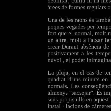
debilitat) cultiu hi ha mé
àrees de formes regulars 
Una de les raons és també
poques vegades per tempo
fort que el normal, molt 
un altre, molt a l'atzar 
crear Durant absència de 
positivament a les tempe
núvol , el poder inimagina
La pluja, en el cas de te
quadrat d'uns minuts en
normals. Les conseqüènci
almenys "sacsejar". És imp
seus propis ulls en aquest 
instal · lacions de càmere