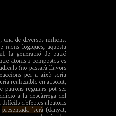
, una de diversos milions.
e raons lògiques, aquesta
b la generació de patró
entre àtoms i compostos es
dicals (no passarà llavors
Reaccions per a això seria
eria realitzable en absolut,
e patrons regulars pot ser
ddició a la descàrrega del
difícils d'efectes aleatoris
r
presentada `serà
(danyat,