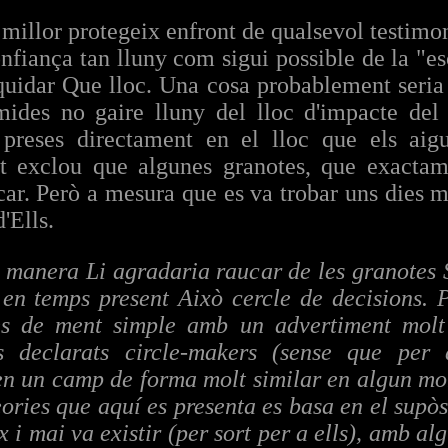
illor protegeix enfront de qualsevol testimoni
 confiança tan lluny com sigui possible de la "es
uidar Que lloc. Una cosa probablement seria 
ides no gaire lluny del lloc d'impacte del l
p preses directament en el lloc que els ai
t exclou que algunes granotes, que exactame
ar. Però a mesura que es va trobar uns dies més 
'Ells.
 manera Li agradaria raucar de les granotes
en temps present Això cercle de decisions. 
s de ment simple amb un advertiment molt f
s declarats circle-makers (sense que per 
n un camp de forma molt similar en algun mo
eories que aquí es presenta es basa en el supòsi
x i mai va existir (per sort per a ells), amb a