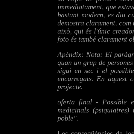
immediatament, que estave
bastant modern, es diu cu
demostra clarament, com t
això, qui és l'únic creado
foto és també clarament o
Apèndix: Nota: El paràgra
quan un grup de persones d
sigui en sec i el possibl
encarregats. En aquest ca
projecte.
oferta final - Possible 
medicinals (psiquiatres)
poble".
Les conseqüències de les