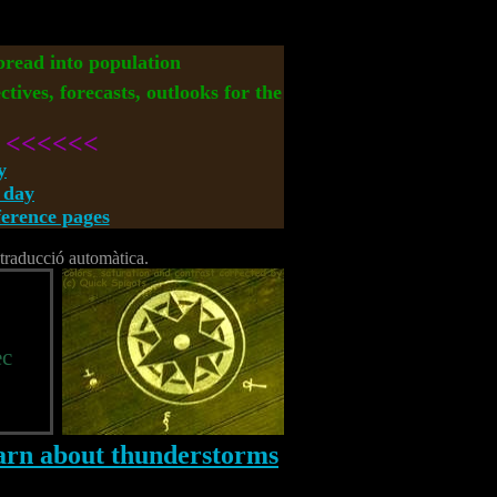
spread into population
ctives, forecasts, outlooks for the
<<<<<<
y
 day
rence pages
a traducció automàtica.
ec