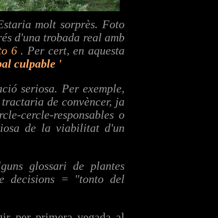
Estaria molt sorprès. Foto
rés d'una trobada real amb
to 6
. Per cert, en aquesta
pal culpable '
ació seriosa. Per exemple,
 tractaria de convèncer, ja
rcle-cercle-responsables o
iosa de la viabilitat d'un
guns glossari de plantes
de decisions = "tonto del
gir per primera vegada al