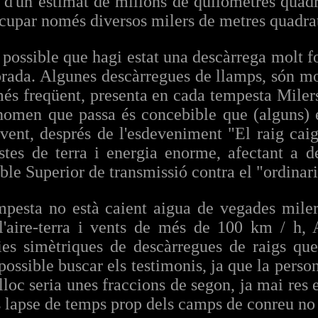
s d'un estimat de milions de quilòmetres quad
ocupar només diversos milers de metres quadra
 possible que hagi estat una descàrrega molt f
rada. Algunes descàrregues de llamps, són mo
més freqüent, presenta en cada tempesta Mile
fenomen que passa és concebible que (alguns) 
vent, després de l'esdeveniment "El raig caig
stes de terra i energia enorme, afectant a d
ble Superior de transmissió contra el "ordinari
mpesta no està caient aigua de vegades mile
 l'aire-terra i vents de més de 100 km / h
es simètriques de descàrregues de raigs que
ossible buscar els testimonis, ja que la person
lloc seria unes fraccions de segon, ja mai res 
s lapse de temps prop dels camps de conreu no