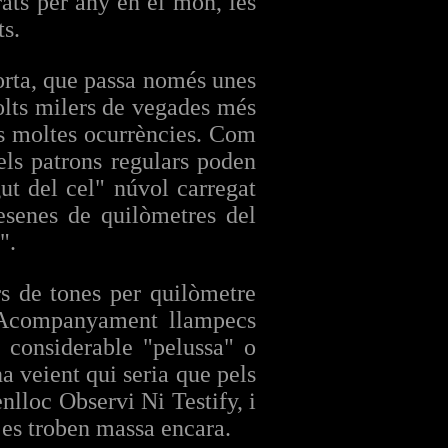
rats per any en el món, les
ts.
orta, que passa només unes
lts milers de vegades més
rs moltes ocurrències. Com
els patrons regulars poden
ut del cel" núvol carregat
esenes de quilòmetres del
".
rs de tones per quilòmetre
, Acompanyament llampecs
 considerable "pelussa" o
a veient qui seria que pels
enlloc Observi Ni Testify, i
 es troben massa encara.