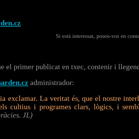
den.cz
Si està interessat, poseu-vos en cont
ue el primer publicat en txec, contenir i llege
arden.cz
administrador:
ria exclamar. La veritat és, que el nostre inte
els cultius i programes clars, lògics, i sem
ràcies. JL)