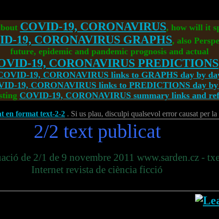
COVID-19, CORONAVIRUS
about
, how will it 
ID-19, CORONAVIRUS GRAPHS
, also Perspe
future, epidemic and pandemic prognosis and actual
OVID-19, CORONAVIRUS PREDICTIONS
COVID-19, CORONAVIRUS links to GRAPHS day by da
ID-19, CORONAVIRUS links to PREDICTIONS day by
sting
COVID-19, CORONAVIRUS summary links and refe
at en format text-2-2
. Si us plau, disculpi qualsevol error causat per l
2/2 text publicat
uació de 2/1 de 9 novembre 2011 www.sarden.cz - tx
Internet revista de ciència ficció