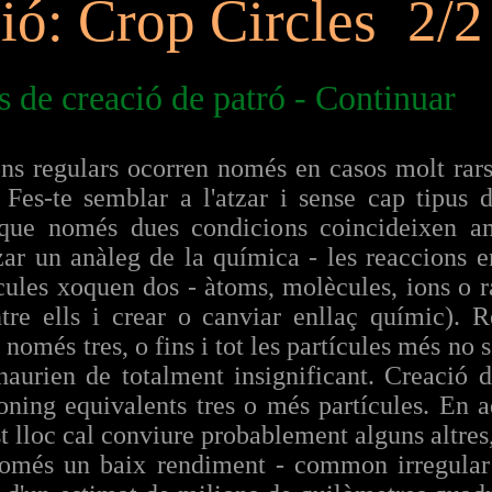
ió:
Crop Circles
2/2
s de creació de patró - Continuar
ns regulars ocorren només en casos molt rars
Fes-te semblar a l'atzar i sense cap tipus d
que només dues condicions coincideixen am
itzar un anàleg de la química - les reaccions 
cules xoquen dos - àtoms, molècules, ions o ra
entre ells i crear o canviar enllaç químic). 
només tres, o fins i tot les partícules més no s
aurien de totalment insignificant. Creació d
oning equivalents tres o més partícules. En a
t lloc cal conviure probablement alguns altres, 
 només un baix rendiment - common irregula