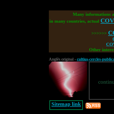
Many informations 
COV
in many countries, actual
C
>>>>>>
COV
Other intere
Anglès original -
cultius-cercles-public
contin
Sitemap link