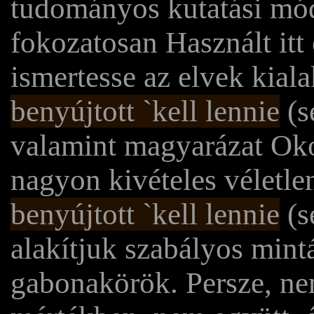
tudományos kutatási mó
fokozatosan Használt itt
ismertesse az elvek kial
benyújtott `kell lennie
(s
valamint magyarázat Oko
nagyon kivételes véletle
benyújtott `kell lennie
(s
alakítjuk szabályos mintá
gabonakörök. Persze, n