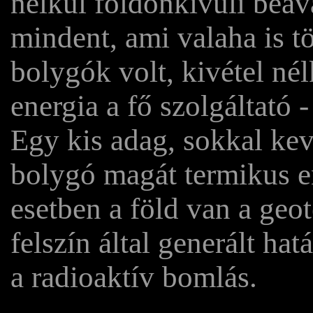
nélkül földönkívüli beav
mindent, ami valaha is t
bolygók volt, kivétel nél
energia a fő szolgáltató -
Egy kis adag, sokkal ke
bolygó magát termikus e
esetben a föld van a geot
felszín által generált ha
a radioaktív bomlás.