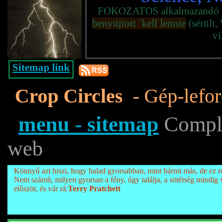
FOKOZATOS alkalmazandó kim
benyújtott `kell lennie
(sérült,
vi
Sitemap link
Crop Circles
- Gép-lefor
menu - sitemap
Complet
web
Könnyű azt hiszi, hogy halad gyorsabban, mint bármi más, de ez r
Nem számít, milyen gyorsan a fény, úgy találja, a sötétség mindig 
először, és vár rá.
Terry Pratchett