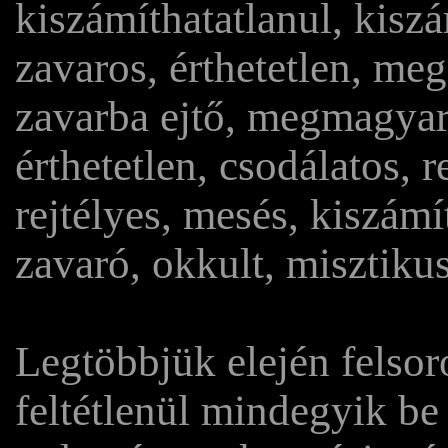
kiszámíthatatlanul, kiszá
zavaros, érthetetlen, me
zavarba ejtő, megmagyará
érthetetlen, csodálatos, r
rejtélyes, mesés, kiszámí
zavaró, okkult, misztikus,
Legtöbbjük elején felsorol
feltétlenül mindegyik be 