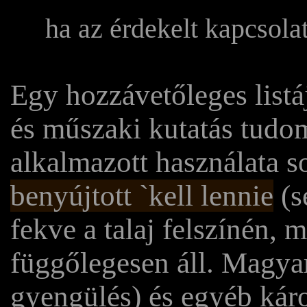
ha az érdekelt kapcsola
Egy hozzávetőleges listá
és műszaki kutatás tudom
alkalmazott használata 
benyújtott `kell lennie
(s
fekve a talaj felszínén,
függőlegesen áll. Magya
gyengülés) és egyéb kár