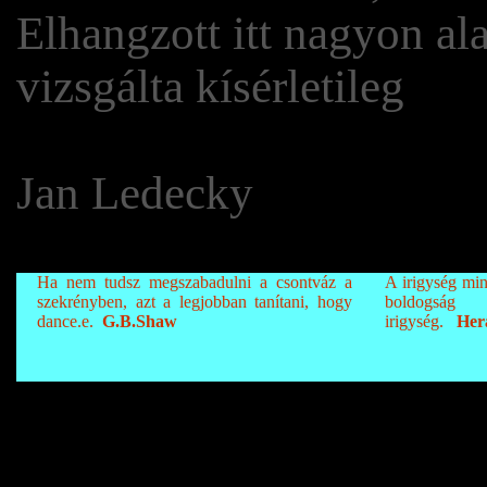
Elhangzott itt nagyon al
vizsgálta kísérletileg
Jan Ledecky
Ha nem tudsz megszabadulni a csontváz a
A irigység min
szekrényben, azt a legjobban tanítani, hogy
boldogs
dance.e.
G.B.Shaw
irigység.
Hera