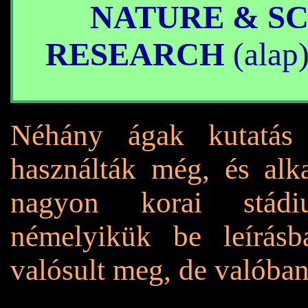
NATURE & S
RESEARCH
(alap
Néhány ágak kutatás f
használták még, és al
nagyon korai stádi
némelyikük be leírás
valósult meg, de valóban