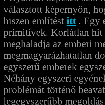
választott képernyőn, hog
hiszen említést
itt
. Egy e
primitívek. Korlátlan hi
meghaladja az emberi me
megmagyarázhatatlan dol
egyszerű emberek egysz
Néhány egyszeri egyéne
problémát történő beavat
legegyszerűbb megoldás