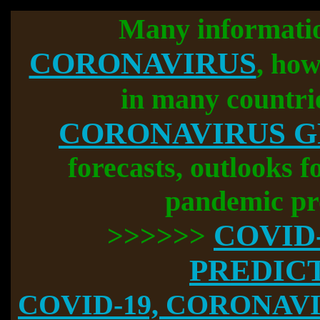
Many informati
CORONAVIRUS
, how
in many countri
CORONAVIRUS 
forecasts, outlooks f
pandemic pr
COVID
>>>>>>
PREDIC
COVID-19, CORONAVIR