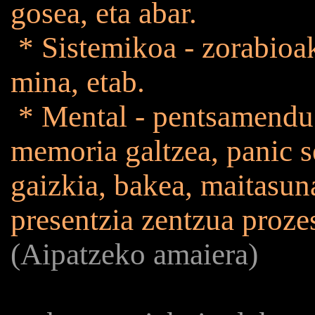
gosea, eta abar.
* Sistemikoa - zorabioa
mina, etab.
* Mental - pentsamendu 
memoria galtzea, panic 
gaizkia, bakea, maitasuna
presentzia zentzua proz
(Aipatzeko amaiera)