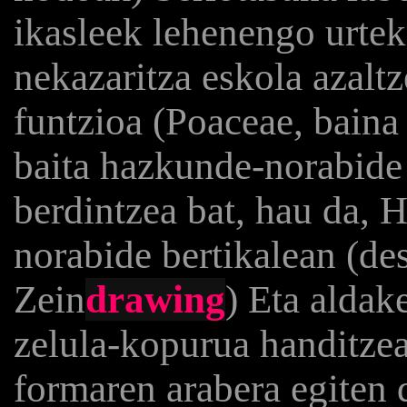
ikasleek lehenengo urte
nekazaritza eskola azal
funtzioa (Poaceae, baina 
baita hazkunde-norabide 
berdintzea bat, hau da, 
norabide bertikalean (de
Zein
drawing
) Eta aldak
zelula-kopurua handitzea
formaren arabera egiten 