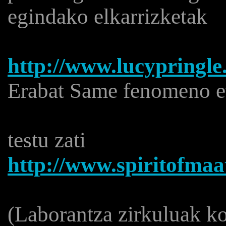
egindako elkarrizketak
http://www.lucypringle.
Erabat Same fenomeno e
testu zati
http://www.spiritofmaa
(Laborantza zirkuluak k