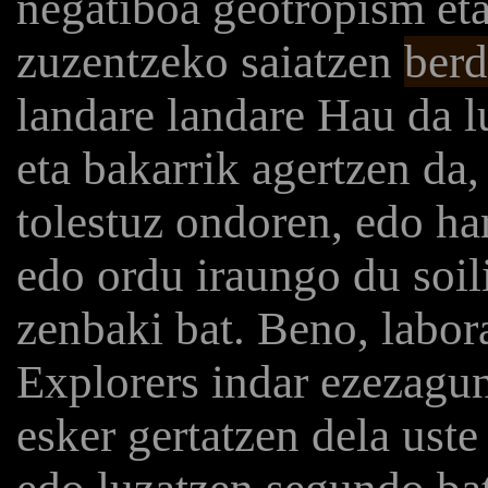
negatiboa geotropism eta
zuzentzeko saiatzen
berd
landare landare Hau da l
eta bakarrik agertzen da,
tolestuz ondoren, edo ha
edo ordu iraungo du soil
zenbaki bat. Beno, labo
Explorers indar ezezagu
esker gertatzen dela uste