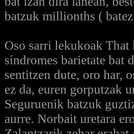
bat izan dira lanean, bes
batzuk millionths ( bate
Oso sarri lekukoak That
síndromes barietate bat d
sentitzen dute, oro har, 
ez da, euren gorputzak u
Seguruenik batzuk guzti
aurre. Norbait uretara er
Zalantzarik zehar erabat 