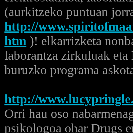
(aurkitzeko puntuan jorr
http://www.spiritofmaa
htm
)! elkarrizketa nonb
laborantza zirkuluak eta
buruzko programa askot
http://www.lucypringle.
Orri hau oso nabarmenag
psikologoa ohar Drugs e