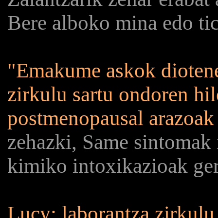
Bere alboko mina edo tic
"Emakume askok diotene
zirkulu sartu ondoren hi
postmenopausal arazoak 
zehazki, Same sintomak 
kimiko intoxikazioak ger
Lucy: laborantza zirkul