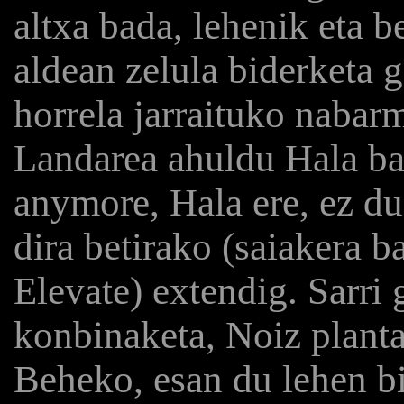
altxa bada, lehenik eta b
aldean zelula biderketa g
horrela jarraituko nabar
Landarea ahuldu Hala bad
anymore, Hala ere, ez du 
dira betirako (saiakera b
Elevate) extendig. Sarri 
konbinaketa, Noiz planta 
Beheko, esan du lehen b