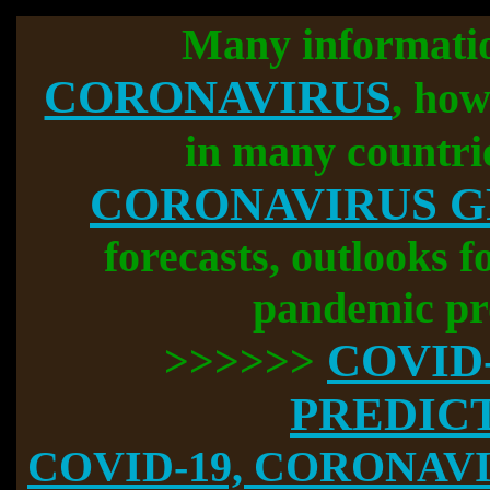
Many informati
CORONAVIRUS
, how
in many countri
CORONAVIRUS 
forecasts, outlooks f
pandemic pr
COVID
>>>>>>
PREDIC
COVID-19, CORONAVIR