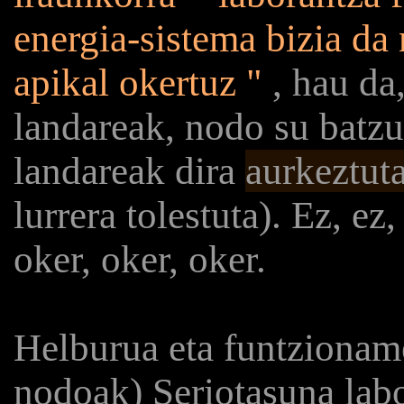
energia-sistema bizia da
apikal okertuz "
, hau da,
landareak, nodo su batzuk
landareak dira
aurkeztut
lurrera tolestuta). Ez, ez,
oker, oker, oker.
Helburua eta funtzionam
nodoak) Seriotasuna labo