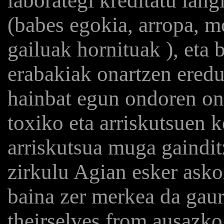
laborategi kreditatu lang
(babes egokia, arropa, m
gailuak hornituak ), eta 
erabakiak onartzen eredu
hainbat egun ondoren ona
toxiko eta arriskutsuen 
arriskutsua muga gaindit
zirkulu Agian esker asko
baina zer merkea da gaur
theirselves from ausazko