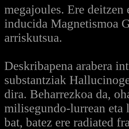
megajoules. Ere deitzen
inducida Magnetismoa Ga
arriskutsua.
Deskribapena arabera in
substantziak Hallucinoge
dira. Beharrezkoa da, oh
milisegundo-lurrean eta
bat, batez ere radiated f