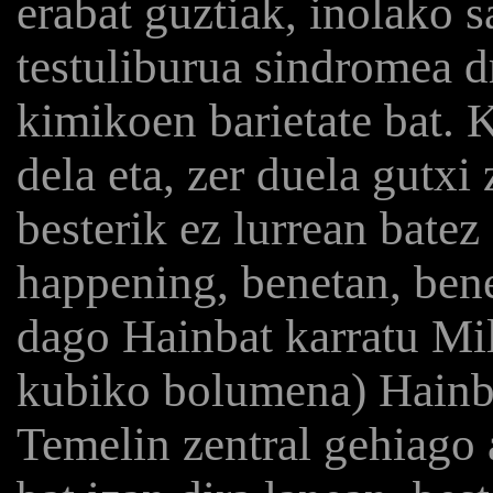
erabat guztiak, inolako s
testuliburua sindromea d
kimikoen barietate bat. 
dela eta, zer duela gutxi
besterik ez lurrean batez
happening, benetan, bene
dago Hainbat karratu Mi
kubiko bolumena) Hainba
Temelin zentral gehiago