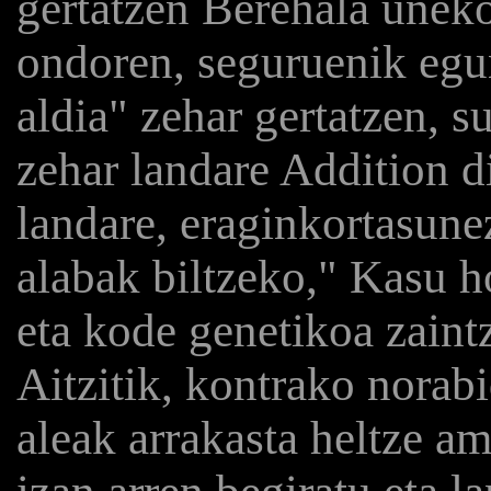
gertatzen Berehala uneko
ondoren, seguruenik egu
aldia" zehar gertatzen, s
zehar landare Addition di
landare, eraginkortasune
alabak biltzeko," Kasu h
eta kode genetikoa zaint
Aitzitik, kontrako norabi
aleak arrakasta heltze am