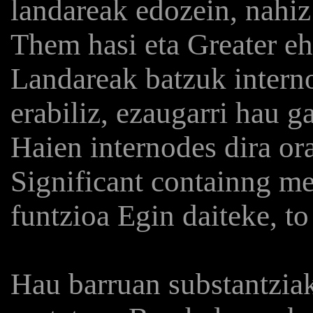
landareak edozein, nahiz
Them hasi eta Greater eh
Landareak batzuk interno
erabiliz, ezaugarri hau 
Haien internodes dira o
Significant containng me
funtzioa Egin daiteke, t
Hau barruan substantziak