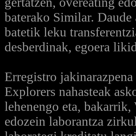
gertatzen, overeating ed
baterako Similar. Daude 
batetik leku transferentz
desberdinak, egoera lik
Erregistro jakinarazpena
Explorers nahasteak askor
lehenengo eta, bakarrik,
edozein laborantza zirku