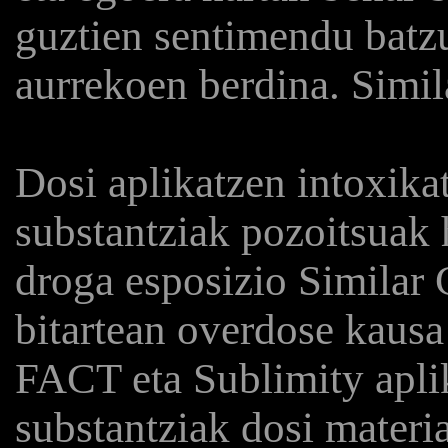
guztien sentimendu batzu
aurrekoen berdina. Simi
Dosi aplikatzen intoxikat
substantziak pozoitsuak 
droga esposizio Similar
bitartean overdose kausa
FACT eta Sublimity aplik
substantziak dosi materia 