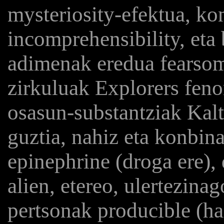
mysteriosity-efektua, ko
incomprehensibility, eta
adimenak eredua fearsom
zirkuluak Explorers feno
osasun-substantziak Kalte
guztia, nahiz eta konbina
epinephrine (droga ere),
alien, etereo, ulertezinag
pertsonak producible (hai