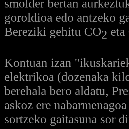
smolder bertan aurkeztu
goroldioa edo antzeko ga
Bereziki gehitu CO
eta
2
Kontuan izan "ikuskarie
elektrikoa (dozenaka kil
berehala bero aldatu, Pre
askoz ere nabarmenagoa 
sortzeko gaitasuna sor d