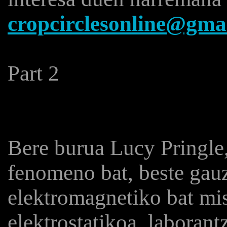
cropcirclesonline@gma
Part 2
Bere burua Lucy Pringle
fenomeno bat, beste gauz
elektromagnetiko bat mis
elektrostatikoa, laboran