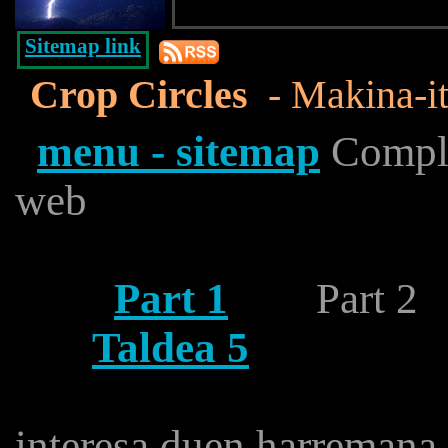
Sitemap link
Crop Circles
- Makina-it
menu - sitemap
Complet
web
Part 1
Part
Taldea 5
interesa duen harremana