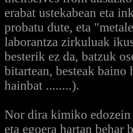
erabat ustekabean eta in
probatu dute, eta "meta
laborantza zirkuluak iku
besterik ez da, batzuk o
bitartean, besteak baino
hainbat ........).
Nor dira kimiko edozein p
eta egoera hartan behar 