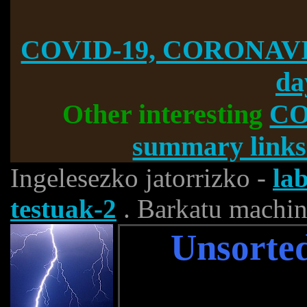
COVID-19, CORONAVI
da
Other interesting
CO
summary links
Ingelesezko jatorrizko -
la
testuak-2
. Barkatu machine
Unsorted