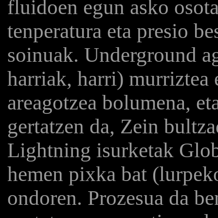
fluidoen egun asko osot
tenperatura eta presio be
soinuak. Underground age
harriak, harri) murriztea
areagotzea bolumena, et
gertatzen da, Zein bultza
Lightning isurketak Glob
hemen pixka bat (lurpek
ondoren. Prozesua da ben