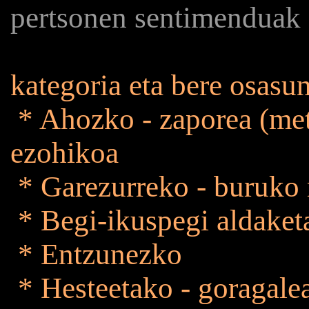
pertsonen sentimenduak
kategoria eta bere osasu
* Ahozko - zaporea (meta
ezohikoa
* Garezurreko - buruko
* Begi-ikuspegi aldaket
* Entzunezko
* Hesteetako - goragalea