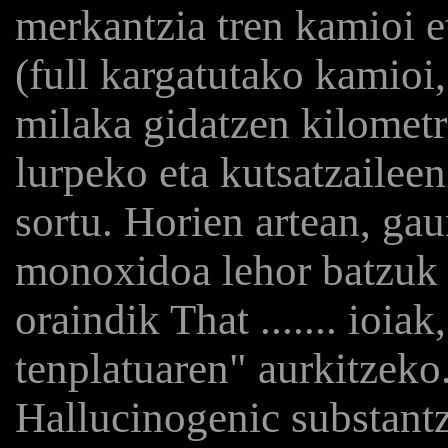
merkantzia tren kamioi 
(full kargatutako kamio
milaka gidatzen kilometr
lurpeko eta kutsatzaileen
sortu. Horien artean, ga
monoxidoa lehor batzuk i
oraindik That ....... ioia
tenplatuaren" aurkitzeko
Hallucinogenic substant