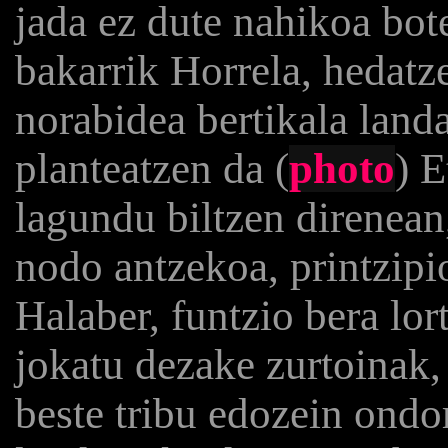
jada ez dute nahikoa bot
bakarrik Horrela, hedatze
norabidea bertikala land
planteatzen da (
photo
) 
lagundu biltzen direnea
nodo antzekoa, printzipio
Halaber, funtzio bera lo
jokatu dezake zurtoinak,
beste tribu edozein ondo