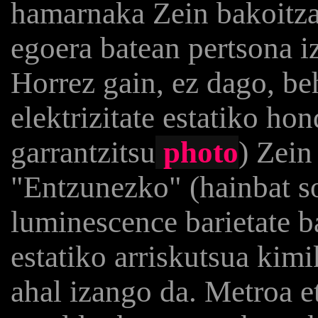
hamarnaka Zein bakoitza
egoera batean pertsona i
Horrez gain, ez dago, be
elektrizitate estatiko ho
garrantzitsu
photo
) Zein
"Entzunezko" (hainbat so
luminescence barietate b
estatiko arriskutsua kimi
ahal izango da. Metroa 