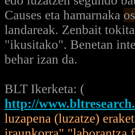
edo luzatzen segundo ba
Causes eta hamarnaka
os
landareak. Zenbait tokit
"ikusitako". Benetan int
behar izan da.
BLT Ikerketa: (
http://www.bltresearch
luzapena (luzatze) erake
iraunkorra" "laborantza 