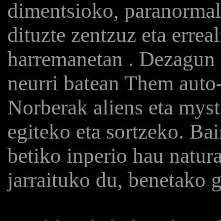
dimentsioko, paranormal,
dituzte zentzuz eta erreal
harremanetan . Dezagun u
neurri batean Them auto-
Norberak aliens eta myst
egiteko eta sortzeko. Ba
betiko inperio hau natura
jarraituko du, benetako 