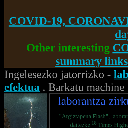
COVID-19, CORONAVI
da
Other interesting
CO
summary links
Ingelesezko jatorrizko -
la
efektua
. Barkatu machine t
laborantza zirk
"Argiztapena Flash", laboran
18
daitezke
Times Higher