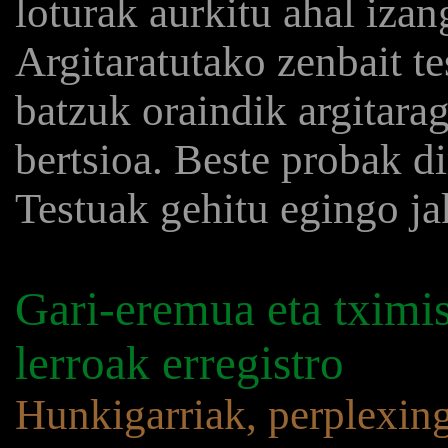
loturak aurkitu ahal iza
Argitaratutako zenbait t
batzuk oraindik argitara
bertsioa. Beste probak d
Testuak gehitu egingo ja
Gari-eremua eta tximi
lerroak erregistro
Hunkigarriak, perplexing,