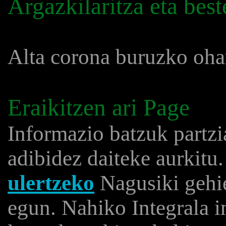
Argazkilaritza eta bes
Alta corona buruzko oha
Eraikitzen ari Page
Informazio batzuk partzi
adibidez daiteke aurkitu
ulertzeko
Nagusiki gehie
egun. Nahiko Integrala 