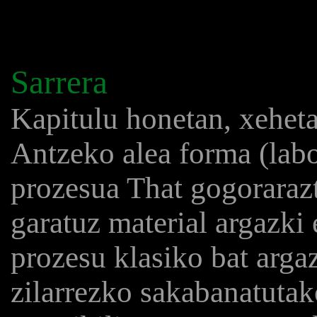
Sarrera
Kapitulu honetan, xehet
Antzeko alea forma (labo
prozesua That gogoraraz
garatuz material argazki
prozesu klasiko bat arga
zilarrezko sakabanatutak