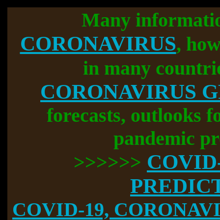
Many informati
CORONAVIRUS
, how
in many countri
CORONAVIRUS 
forecasts, outlooks f
pandemic pr
COVID
>>>>>>
PREDIC
COVID-19, CORONAVIR