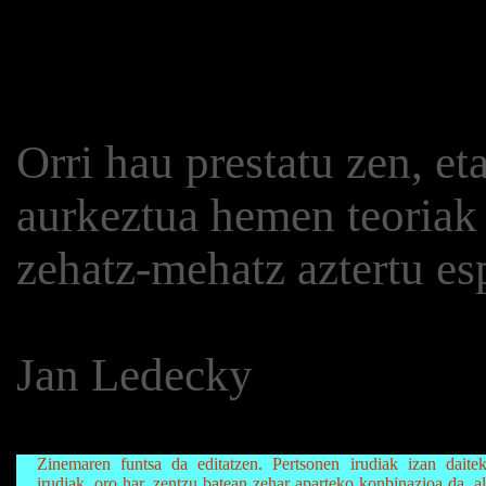
Orri hau prestatu zen, et
aurkeztua hemen teoriak 
zehatz-mehatz aztertu es
Jan Ledecky
Zinemaren funtsa da editatzen. Pertsonen irudiak izan dait
irudiak, oro har, zentzu batean zehar aparteko konbinazioa da, al