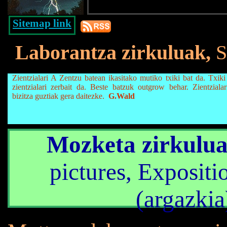
Sitemap link
Laborantza zirkuluak,
S
Zientzialari A Zentzu batean ikasitako mutiko txiki bat da. Txik
zientzialari zerbait da. Beste batzuk outgrow behar. Zientzial
bizitza guztiak gera daitezke.
G.Wald
Mozketa zirkulu
pictures, Expositi
(argazkia