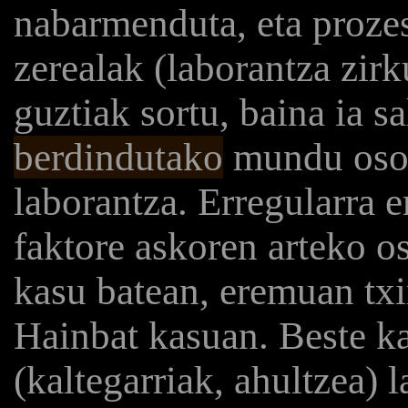
nabarmenduta, eta prozes
zerealak (laborantza zirk
guztiak sortu, baina ia s
berdindutako
mundu osoan
laborantza. Erregularra e
faktore askoren arteko o
kasu batean, eremuan txim
Hainbat kasuan. Beste ka
(kaltegarriak, ahultzea) 