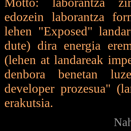
Motto: laborantza zir
edozein laborantza for
lehen "Exposed" landare
dute) dira energia erem
(lehen at landareak impe
denbora benetan luz
developer prozesua" (l
erakutsia.
Nah