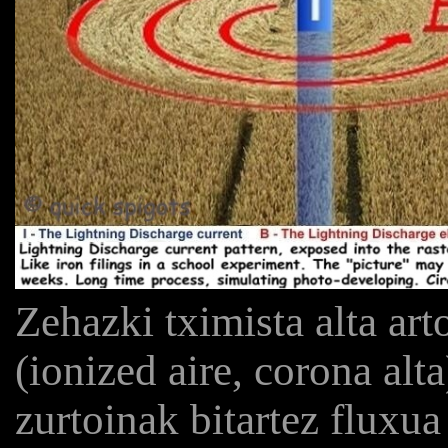
Zehazki tximista alta ar
(ionized aire, corona alt
zurtoinak bitartez fluxu