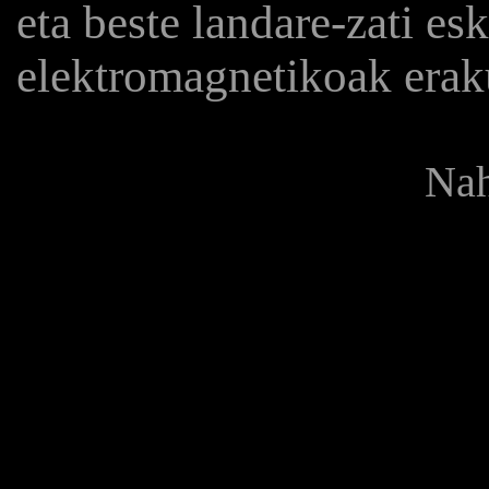
eta beste landare-zati es
elektromagnetikoak erak
Nah