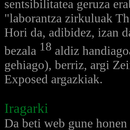
sentsibilitatea geruza era
"laborantza zirkuluak Tha
Hori da, adibidez, izan d
18
bezala
aldiz handiagoa
gehiago), berriz, argi Ze
Exposed argazkiak.
Iragarki
Da beti web gune honen 