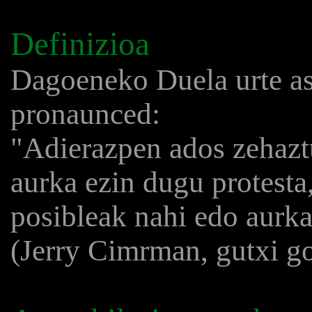
Definizioa
Dagoeneko Duela urte as
pronaunced:
"Adierazpen ados zehazt
aurka ezin dugu protesta,
posibleak nahi edo aurka
(Jerry Cimrman, gutxi g