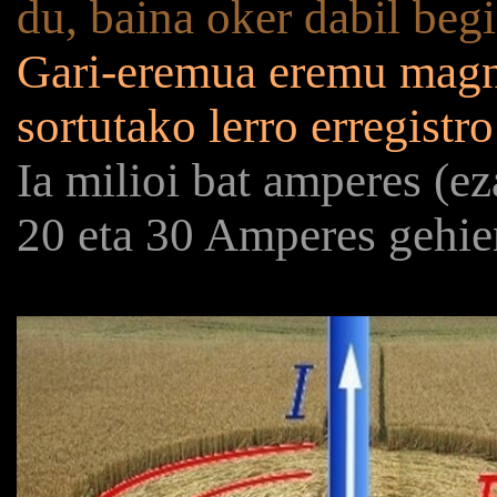
du, baina oker dabil beg
Gari-eremua eremu magne
sortutako lerro erregistro
Ia milioi bat amperes (e
20 eta 30 Amperes gehie