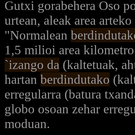
Gutxi gorabehera Oso po
urtean, aleak area arteko
"Normalean
berdindutak
1,5 milioi area kilomet
`izango da
(kaltetuak, ah
hartan
berdindutako
(kal
erregularra (batura txand
globo osoan zehar erregu
moduan.