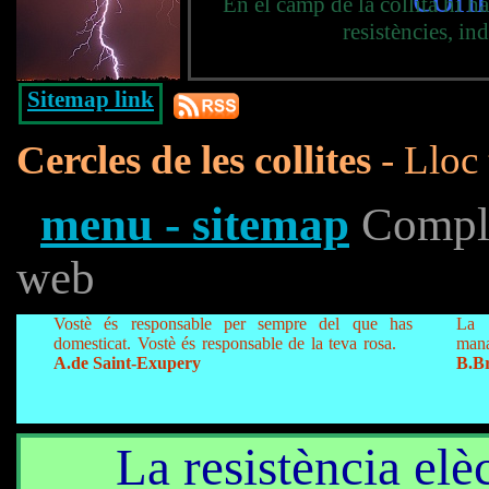
En el camp de la collita hi h
resistències, i
Sitemap link
Cercles de les collites
- Lloc 
menu - sitemap
Complet
web
Vostè és responsable per sempre del que has
La 
domesticat. Vostè és responsable de la teva rosa.
mana
A.de Saint-Exupery
B.B
La resistència elèc