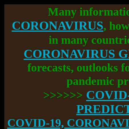
Many informati
CORONAVIRUS
, how
in many countri
CORONAVIRUS 
forecasts, outlooks f
pandemic pr
COVID
>>>>>>
PREDIC
COVID-19, CORONAVIR