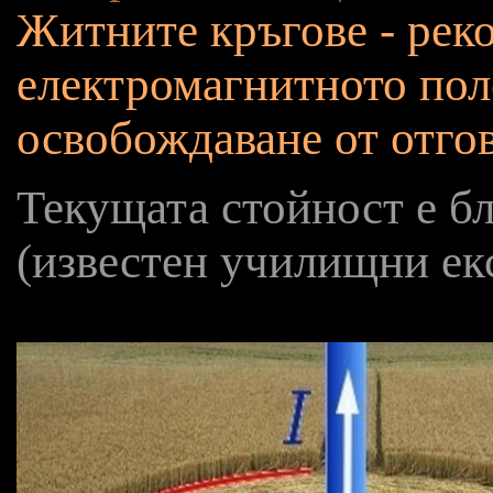
Житните кръгове - рек
електромагнитното пол
освобождаване от отго
Текущата стойност е б
(известен училищни ек