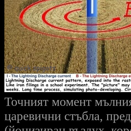
Точният момент мълния
царевични стъбла, пре
(йонизиран въздух, ко