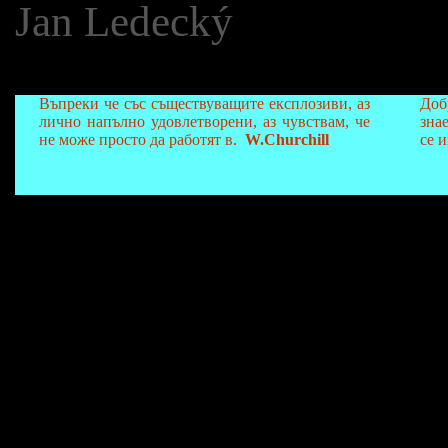
Jan Ledecký
Въпреки че със съществуващите експлозиви, аз
Доб
лично напълно удовлетворени, аз чувствам, че
зна
не може просто да работят в.
W.Churchill
се 