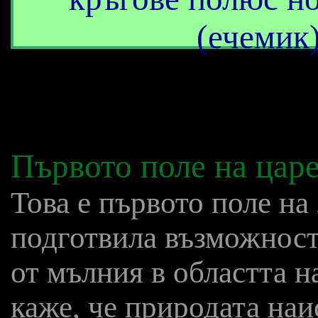
(ечемик
Първото поле на цар
Това е първото поле на
подготвила възможност
от мълния в областта н
каже, че природата наи