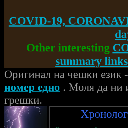
COVID-19, CORONAVI
da
Other interesting
CO
summary links
Оригинал на чешки език 
номер едно
. Моля да ни 
грешки.
Хронологи