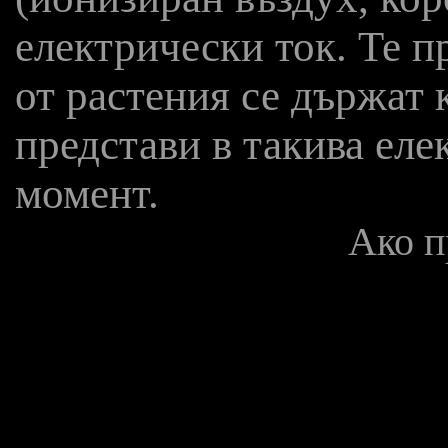
електрически ток. Те п
от растения се държат 
представи в такива ел
момент.
Ако п