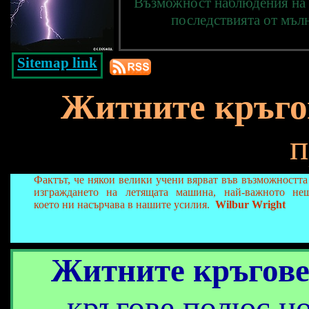
Възможност наблюдения на 
последствията от мълн
Sitemap link
Житните кръго
п
Фактът, че някои велики учени вярват във възможността
изграждането на летящата машина, най-важното нещ
което ни насърчава в нашите усилия.
Wilbur Wright
Житните кръгов
кръгове полюс н