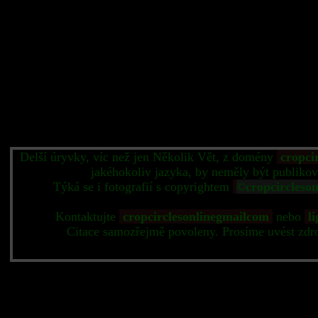
Delší úryvky, víc než jen Několik Vět, z domény
cropci
jakéhokoliv jazyka, by neměly být publikov
Týká se i fotografií s copyrightem
©cropcircleso
Kontaktujte
cropcirclesonlinegmailcom
nebo
li
Citace samozřejmě povoleny. Prosíme uvést zdr