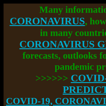
Many informati
CORONAVIRUS
, how
in many countri
CORONAVIRUS 
forecasts, outlooks f
pandemic pr
COVID
>>>>>>
PREDIC
COVID-19, CORONAVIR