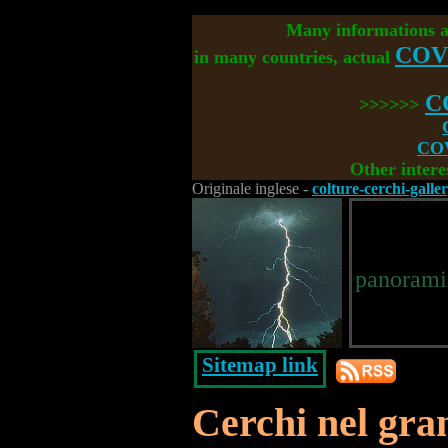
Many informations 
COV
in many countries, actual
C
>>>>>>
COV
Other intere
Originale inglese -
colture-cerchi-galle
panoramic
Sitemap link
Cerchi nel gr