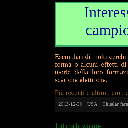
Intere
campion
Esemplari di molti cerchi 
forma o alcuni effetti d
teoria della loro formaz
scariche elettriche.
Più recenti e ultimo crop 
2013-12-30
USA
Chualar far
Introduzione