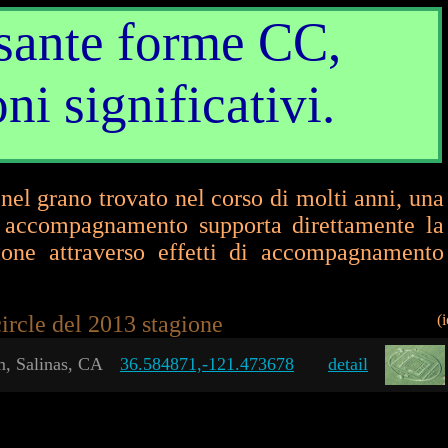
ssante forme CC,
i significativi.
nel grano trovato nel corso di molti anni, una
i accompagnamento supporta direttamente la
ione attraverso effetti di accompagnamento
circle del 2013 stagione
(
m, Salinas, CA
36.584871,-121.473678
detail