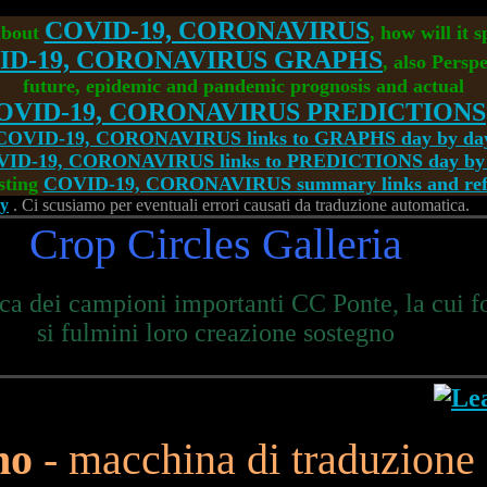
COVID-19, CORONAVIRUS
about
, how will it 
ID-19, CORONAVIRUS GRAPHS
, also Perspe
future, epidemic and pandemic prognosis and actual
OVID-19, CORONAVIRUS PREDICTIONS
COVID-19, CORONAVIRUS links to GRAPHS day by da
ID-19, CORONAVIRUS links to PREDICTIONS day by
sting
COVID-19, CORONAVIRUS summary links and refe
ry
. Ci scusiamo per eventuali errori causati da traduzione automatica.
Crop Circles Galleria
a dei campioni importanti CC Ponte, la cui 
si fulmini loro creazione sostegno
ano
- macchina di traduzione 