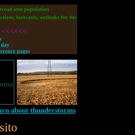
spread into population
ctives, forecasts, outlooks for the
<<<<<<
y
 day
rence pages
forma
sito