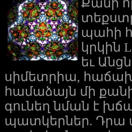
Քանի ո
տեքստը
պահի հ
կրկին Li
եւ Անցն
սիմետրիա, հաճախ
համաձայն մի քանի (3
գունեղ նման է խ
պատկերներ. Դրա 