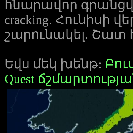
հնարավոր գրանցվել
cracking. Հունիսի վե
շարունակել. Շատ հ
Եվս մեկ խենթ:
Բուս
Quest ճշմարտությա