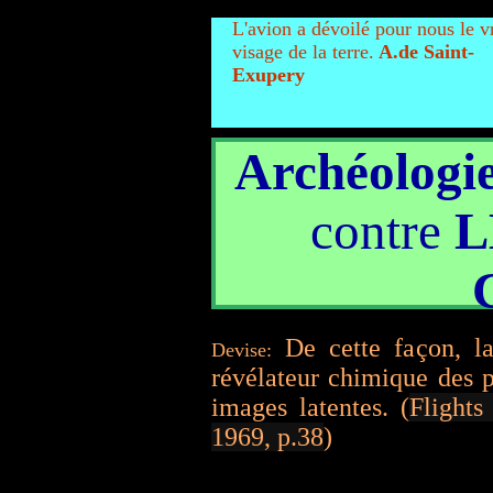
L'avion a dévoilé pour nous le v
visage de la terre.
A.de Saint-
Exupery
Archéologie
contre
L
De cette façon, la
Devise:
révélateur chimique des p
images latentes. (
Flights
1969, p.38
)