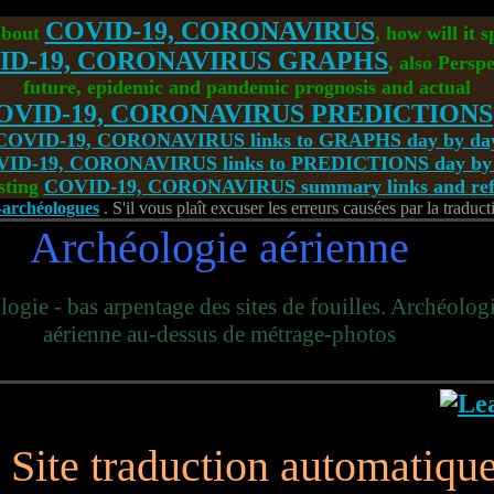
COVID-19, CORONAVIRUS
about
, how will it 
ID-19, CORONAVIRUS GRAPHS
, also Perspe
future, epidemic and pandemic prognosis and actual
OVID-19, CORONAVIRUS PREDICTIONS
COVID-19, CORONAVIRUS links to GRAPHS day by da
ID-19, CORONAVIRUS links to PREDICTIONS day by
sting
COVID-19, CORONAVIRUS summary links and refe
s-archéologues
. S'il vous plaît excuser les erreurs causées par la traduc
Archéologie aérienne
ogie - bas arpentage des sites de fouilles. Archéolog
aérienne au-dessus de métrage-photos
 Site traduction automatiqu