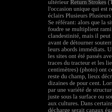
ultérieur
Return Strokes
(T
l'occasion unique qui est
éclairs Plusieurs Plusieur
Se référant: alors que la s
foudre se multiplient ramif
clandestinité, mais il peut
avant de détourner souterra
leurs abords immédiats. U
les sites ont été passés a
traces du tracteur et les l
centimètres) (photo) ont c
reste du champ, lieux décr
dizaines de pour cent. Lors
par une variété de structur
juste sous la surface ou 
aux cultures. Dans certains
décharge serait canaux ég