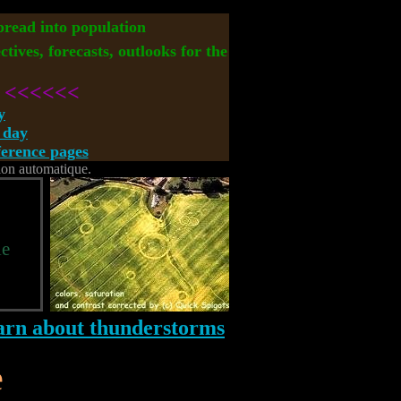
spread into population
ctives, forecasts, outlooks for the
<<<<<<
y
 day
rence pages
tion automatique.
ie
e