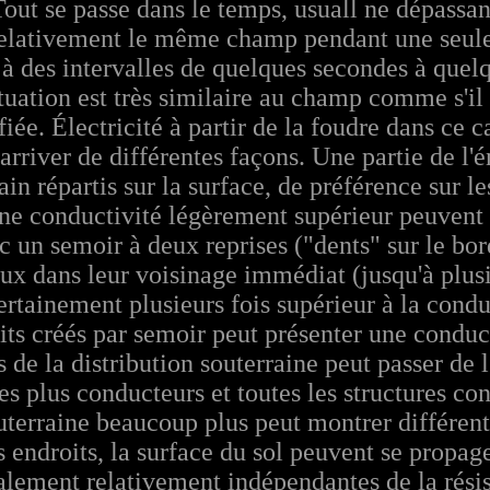
out se passe dans le temps, usuall ne dépassant
 relativement le même champ pendant une seule
s à des intervalles de quelques secondes à quel
ituation est très similaire au champ comme s'il 
iée. Électricité à partir de la foudre dans ce ca
 arriver de différentes façons. Une partie de l'
in répartis sur la surface, de préférence sur l
ne conductivité légèrement supérieur peuvent
vec un semoir à deux reprises ("dents" sur le bo
ieux dans leur voisinage immédiat (jusqu'à plus
ertainement plusieurs fois supérieur à la condu
its créés par semoir peut présenter une conduc
 de la distribution souterraine peut passer de l
es plus conducteurs et toutes les structures con
souterraine beaucoup plus peut montrer différe
 endroits, la surface du sol peuvent se propage
alement relativement indépendantes de la rési