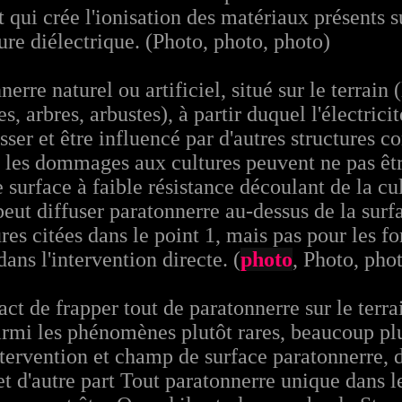
qui crée l'ionisation des matériaux présents su
ture diélectrique. (Photo, photo, photo)
erre naturel ou artificiel, situé sur le terrain 
es, arbres, arbustes), à partir duquel l'électric
asser et être influencé par d'autres structures
: les dommages aux cultures peuvent ne pas êtr
e surface à faible résistance découlant de la cul
e peut diffuser paratonnerre au-dessus de la sur
res citées dans le point 1, mais pas pour les fo
ns l'intervention directe. (
photo
, Photo, ph
 de frapper tout de paratonnerre sur le terra
armi les phénomènes plutôt rares, beaucoup plu
intervention et champ de surface paratonnerre, 
t d'autre part Tout paratonnerre unique dans 