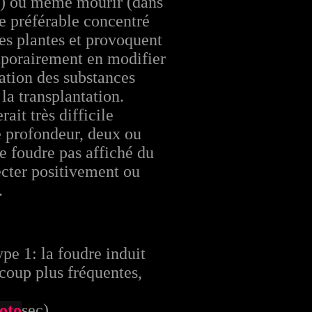
ts) ou même mourir (dans
e préférable concentré
es plantes et provoquent
emporairement en modifier
ration des substances
la transplantation.
it très difficile
e profondeur, deux ou
de foudre pas affiché du
fecter positivement ou
l.
type 1: la foudre induit
ucoup plus fréquentes,
oto
sec)