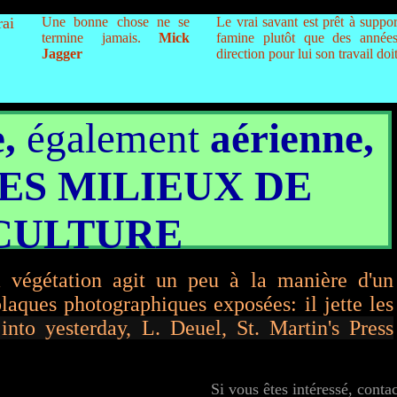
rai
Une bonne chose ne se
Le vrai savant est prêt à support
termine jamais.
Mick
famine plutôt que des années
Jagger
direction pour lui son travail do
,
également
aérienne,
ES MILIEUX DE
CULTURE
 végétation agit un peu à la manière d'un
laques photographiques exposées: il jette les
 into yesterday, L. Deuel, St. Martin's Press
Si vous êtes intéressé, conta