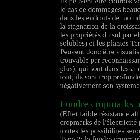
ils peuvent être courbés 
le cas de dommages beauco
dans les endroits de moin
la stagnation de la croiss
les propriétés du sol par 
solubles) et les plantes T
Peuvent donc être visualis
trouvable par reconnaissan
plus), qui sont dans les a
tout, ils sont trop profond
négativement son système r
Foudre cropmarks i
(Effet faible résistance aff
cropmarks de l'électricité 
toutes les possibilités sero
Type 2: la foudre cropmark