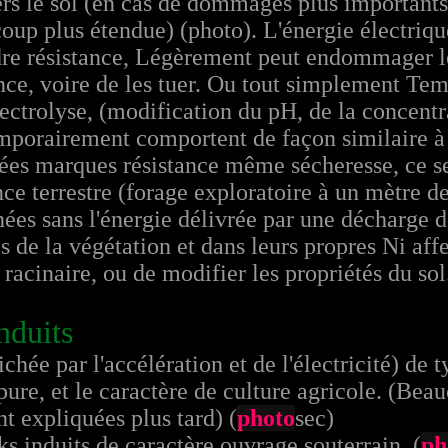
vers le sol (en cas de dommages plus importan
up plus étendue) (photo). L'énergie électriqu
dre résistance, Légèrement peut endommager l
ance, voire de les tuer. Ou tout simplement T
électrolyse, (modification du pH, de la concent
emporairement comportent de façon similaire à 
ées marques résistance même sécheresse, ce sera
ce terrestre (forage exploratoire à un mètre d
nnées sans l'énergie délivrée par une décharge 
es de la végétation et dans leurs propres Ni af
acinaire, ou de modifier les propriétés du so
nduits
ichée par l'accélération et de l'électricité) de 
pure, et le caractère de culture agricole. (Bea
nt expliquées plus tard) (
photo
sec)
s induits de caractère ouvrage souterrain. (
ph