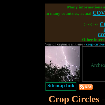
Many informations 
COV
in many countries, actual
C
>>>>>>
COV
Other intere
Version originale anglaise -
crop-circle
Archéol
Sitemap link
Crop Circles
-