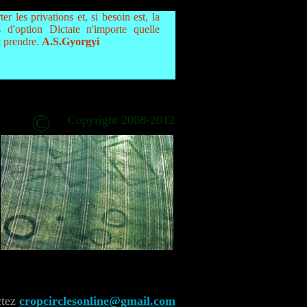
er les privations et, si besoin est, la
 d'option Dictate n'importe quelle
it prendre.
A.S.Gyorgyi
©
Copyright 2008-2012
ctez
cropcirclesonline@gmail.com