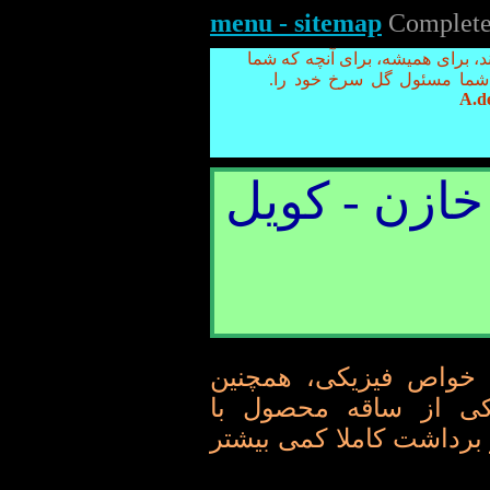
menu - sitemap
Complete l
د، برای همیشه، برای آنچه که شما
شما مسئول گل سرخ خود را.
A.d
ومت الکتریکی - R. خازن - کویل
، خواص فیزیکی، همچنین
یکی از ساقه محصول با
 از برداشت کاملا کمی بیشتر