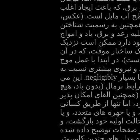
برق، که باعث ایجاد اغلب
 سطح آب مایل است. (عکس،
است همچنین به رسمیت شناختن
ه رعد و برق، باد و امواج
ود دارد ممکن است نزدیک
یک ساختار موقت، که در آن
ت)، در ابتدا با عمل موج
 و نیروی بیشتری نسبت به
قابل توجه که در طول باد، هنگامی که آنها در تماس هستند فقط واقعا بسیار negligibly. این می
ایط نرمال (بدون باد، هیچ
وج فشار) است. اگر خشکسالی و ساختار موقت ضربه برخی از restrike (همچنین القای امکان پذیر
 اما تنها از طریق کسانی
 یا چهره های متعدد، و یا
 حالت اولیه خود بازگشت، و
در صفحات توضیح داده شده
 مدل های چندین کامپیوتر