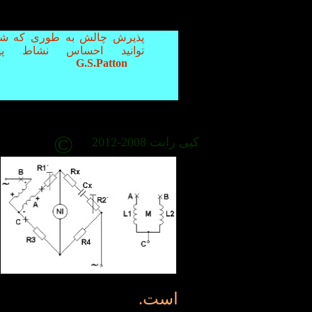
پذیرش چالش به طوری که ش
توانید احساس نشاط پیر
G.S.Patton
©
کپی رایت 2008-2012
است.