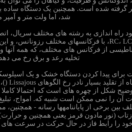
 اندوکتانس و ظرفیت، و گیاهان را می توان ب
شد، اما ولت متر و آمپر 
R،  و C خواهد بود راه اندازی به رشته های مختلف سریا
مدارهای رزونانس RC، LC، RLC، با فرکانسهای مختلف رز
ناطیسی از فرکانس های مختلف، که همه آنها وا
تخلیه رعد و برق رخ می دهد، 
ت برای پیدا کردن دستگاه خشک و یک اسیلوسکو
توضیح وقوع
یح شکل از چهره های است که احتمالا کاملا 
ت آن را نمی ممکن است شبیه که. امواج، تبلی
ف بین برخی از پایاننامهها رسانه - همچنین، 
زتاب (نور مادون قرمز یعنی همچنین و حرارت) 
خود را رابط فاز در حال حرکت در سرعت های ق