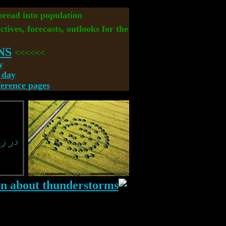
spread into population
ctives, forecasts, outlooks for the
NS
>>>>>>
y
 day
rence pages
در ز