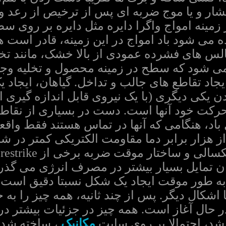
ر و یا موج ضربه ای پس از ترخیص از رعد و 
 زمینه امواج واگرا دایره مثل دایره بر روی
ه حال دیده می شود باد امواج در این زمینه، قادر 
لس های فشرده عمودی از بالا خشک، مانند تخلی
 می شود که سطح در زمینه محصول و تخلیه وج
یجاد تقاطع های جالب و تداخل. گیاهان، ایجاد 
یکی دیگری (با یک نیروی قابل اندازه گیری اس
 حرکت خود آنها است. دست در بسیاری از نقاط
از هزار برابر دما مقاومت الکتریکی کمتر در شر
م
ن تمایل بسیار بیشتر در مصرف انرژی می گذرد،
به طور موقت ایجاد یک شکل نسبتا دقیق است، و
 اشکال دیگر. پس از چند ثانیه، همه چیز را به
 در حال آغاز است. همه چیز در جزئیات بیشتر 
 شد، احتمالا بر روی سایت
مکانیک
، ساخته شده