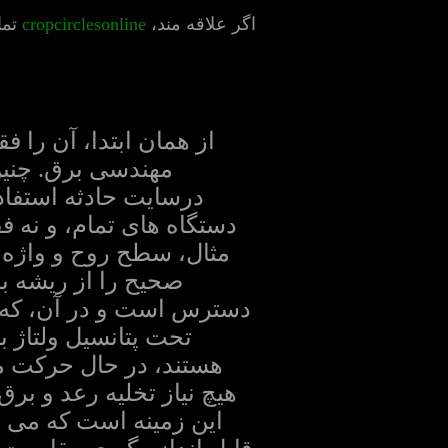
اگر علاقه مند،
cropcirclesonline
تما
از همان ابتدا، آن را
مهندسی برق. چنین
درسایت حادثه استفاد
دستگاه های تمام، و نه ف
دسترس است و در آن، که 
تحت پتانسیل ولتاژ بس
هیچ نیاز تخلیه رعد و برق
این زمینه است که می ت