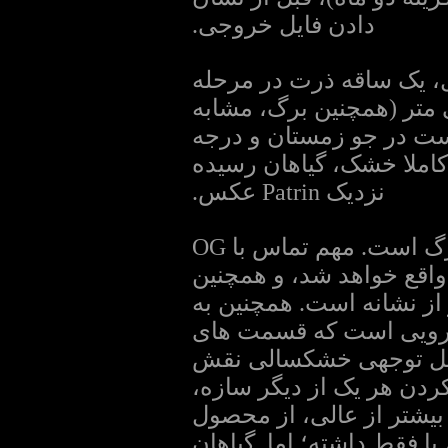
دادن فایل خروجی.
ل، یک ساقه ذرت در مرحله
پایان از چیزی ژوئن همچنین حدود 5 MW / سانتی متر (همچنین برگ، مشابه
ل 2011 شده است، ممکن است در جو زمستان و درجه
کاملا خشک، گیاهان رسیده
نزدیک Patrin عکس.
بعد از رسیدن به بلوغ، و بالاتر به وضوح ناشی نمایشگاه و مقاومت بزرگ است. مهم تماس با OG
واقع خواهد شد، و همچنین
از نشانه است. همچنین به
نیرویی است که قسمت های
 قابل توجهی خشکسالی نقش
دن هر یک از دیگر سازه،
یشتر از عالی، از محصول
 فقط داشته؛ اما. گیاهان