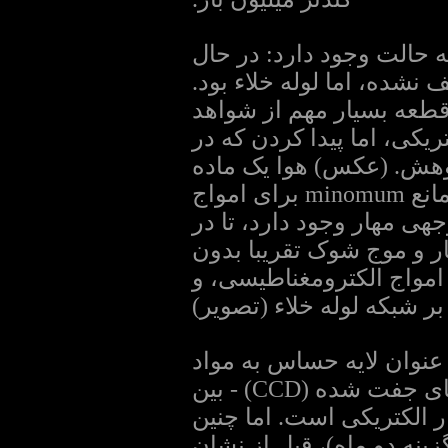
 ای جز به حالت وجود دارد: در حال
نشده، اما لوله خلاء بود.
افاصله (بهار 2008)، به عنوان یک قطعه بسیار مهم از شواهد
نشاء اصل به دلیل به LEMP پیامهای الکتریکی، اما پیدا کردن که در
 منتظر بود تا پاییز 2011-3 ، 5 از آغاز پژوهش. (عکس) هوا یک ماده
است که به طور معمول انجام می دهد های constitue و حتی مانع minomum برای امواج
هی مهار وجود دارد، تا در
ر و موج شوک تقریبا بدون
امواج الکترومغناطیسی، و
ر شبکه لوله خلاء (تصویر)
 عنوان لایه حساس به مواد
عکاسی (ضبط)، و یا CCD یا CMOS حسگر عمل می کنند. شارژ دستگاه های جفت شده (CCD) - بین
 الکتریکی است. اما چنین
 (گاهی طولانی تر از گزینه دو ماه)، قبل از نشان