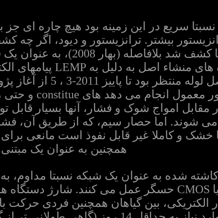
 از کشف از R، L، C، نسبتا سریع در این زمینه بود هیچ چاره
یستور بیشتر. ترانزیستور و دیود، اگر چه کشف 
(PIC) هر چند که تقریبا کشف شد بل
حمایت از نظریه از چهره های م
آن است در واقع یک اصل لوله
قابل امواج شوک و فشار، آنها بسیار قابل توج
 می شوند. اما حصار سیم، که از طریق آن، فشا
 خشک و کاملا غیر قابل نفوذ است مانعی برای 
همچنین به عنوان یک مبتنی ب
 کاشته شده به عنوان یک شبکه نسبتا مداوم، به
 الکتریکی، بین گیاهان همچنین فردی حرکت بار
"میدان CCD" در اکثر موارد نیاز به حداقل 14 روز