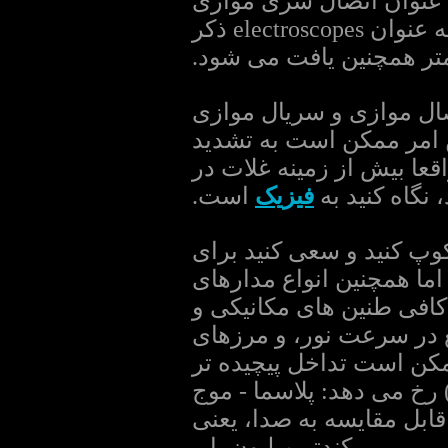
ه عنوان اتصال سری موازی
از پایان نامه اجزاء در نظر گرفته شده است. همچنین یک دستگاه ساده به عنوان electroscopes ذکر
متر همچنین یافت می شود.
ل، اتصال موازی و سریال موازی
ونانس، و این امر ممکن است به تشدید
قعا بیش از زمینه غلات در
نگاه کنید به
فیزیک
است.
پ کنید و سعی کنید برای
 گاه به گاه از تقلید بسیار نادر رخ الگوهای Lissajous ()، اما همچنین انواع مدارهای
کافی طنین های مکانیکی و
غ در سرعت نور، و مرزهای
ممکن است تداخل پیچیده تر
رخ می دهد: پلاسما - موج
ابل مقایسه به صدا، یعنی
کندتر میلیون بار.