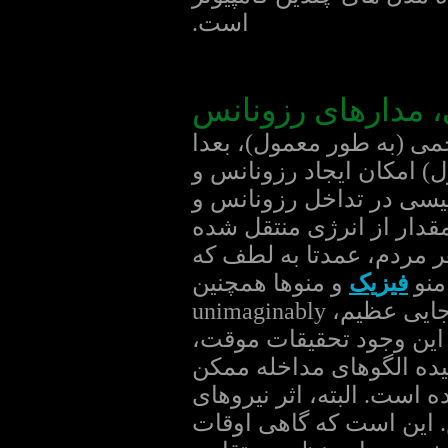
است.
 مدارهای رزونانس
جمی (به طور معمول)، بعدا
ل) امکان ایجاد رزونانس و
طیسی در تداخل رزونانس و
 حتی اگر مقدار از انرژی منتقل شده
و برق عظیم است، کاملا unimaginably ذهن هر مردم، عمدتا به لطف که
منو
فیزیک
و منوها همچنین
زیرصفحه بسیاری دیگر از این وب سایت. به همین دلیل نیز ممکن است جایی عظیم، unimaginably
ا این وجود تحقیقات موقت،
یده الگوهای مداخله ممکن
 است. البته، اثر نیروهای
 این است که گاهی اوقات