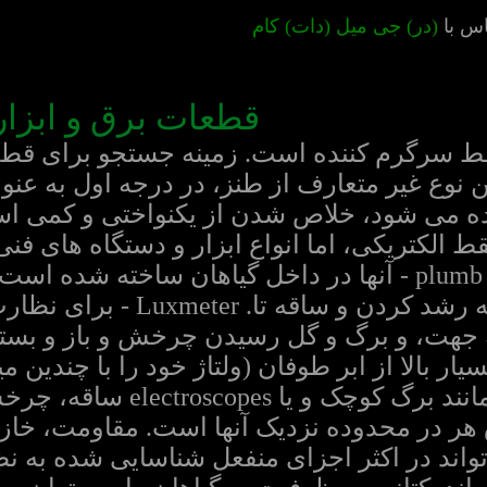
س با
(در) جی میل (دات) کام
قطعات برق و ابزار
 فقط سرگرم کننده است. زمینه جستجو برای ق
 نوع غیر متعارف از طنز، در درجه اول به عن
ه می شود، خلاص شدن از یکنواختی و کمی است
قط الکتریکی، اما انواع ابزار و دستگاه های فن
مثال، سطح روح و واژه plumb - آنها در داخل گیاهان سا
صحیح را از ریشه به رشد کردن 
جهت، و برگ و گل رسیدن چرخش و باز و بست
یار بالا از ابر طوفان (ولتاژ خود را با چندین 
هستند، در حال حرکت مانند بر
 هر در محدوده نزدیک آنها است. مقاومت، خازن،
واند در اکثر اجزای منفعل شناسایی شده به نظ