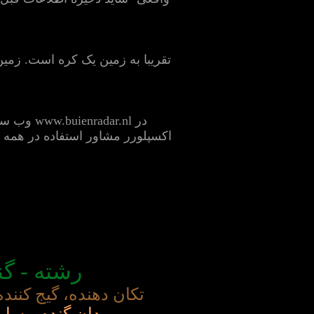
تقریبا به زمین یک کره است. زمین
در ar.nl
اکسپلورر مشاور استفاده در همه ز
رشته - گ
تکان دهنده، گیج کنند