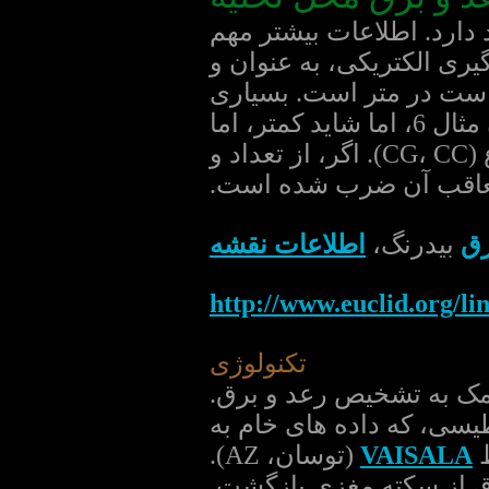
دارد. اطلاعات بیشتر مهم
ی الکتریکی، به عنوان و
 است در متر است. بسیاری
از اطلاعات دیگر در دسترس است. شدت - در kiloamperes، به عنوان مثال 6، اما شاید کمتر، اما
شاید بسیاری از همچنین - گاهی اوقات بسیار بیشتر از 250 000 قطب، نوع (CG، CC). اگر، از تعداد و
عاقب آن ضرب شده است.
رق
بیدرنگ،
اطلاعات نقشه
http://www.euclid.org/li
تکنولوژی
یسی، که داده های خام به
ط
VAISALA
(توسان، AZ).
 از سکته مغزی بازگشت.