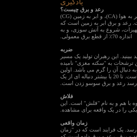
یادگیری
رعد و برق چیست؟
رعد و برق انتقال شارژ معنی داری بین دو جسم باردار است. تخلیه آذرخش ابر به ابر (CC)، ابر به هوا (CA)، و ابر به زمین (CG)
ه زمین است. رعد و برق ابر به زمین است که
جهیزات، شروع به آتش سوزی، و به
اندازه 70٪ از قطع برق معمولی.
ضربه
ببینید. این رهبران تولید یک مسیر
ن ترشحات به "سکته مغزی" نامیده
دنبال آن را گرم می باشد. اولین
سکته مغزی است که اغلب توسط یکی دیگر از رهبر / دنباله سکته مغزی پس از چند صدم ثانیه است. تا 20 یا بیشتر دنباله ای از یک
 رسد رعد و برق سوسو زدن است.
فلاش
فاصله 10 کیلومتری از سکته اول گروه با هم و به نام "فلش" است. این
یکی را در یک واقعه برای مشاهده.
زمان واقعی
رسد. یک فرایند است که در "زمان
د و برق، رعد و برق داده است که