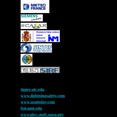
tigger.uic.edu
www.lightningsafety.com
www.usatoday.com
bat.nmt.edu
wwwghcc.msfc.nasa.gov