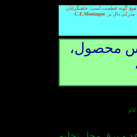
 هیچ گونه قطعیت است. خلقتگرایان
 مدرکی دال بر.
C.E.Montague
 محصول،
کام
د و برق محل تخلیه