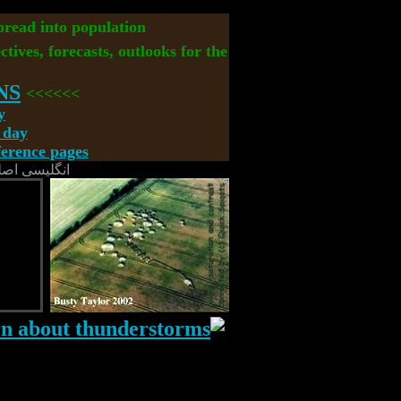
spread into population
ctives, forecasts, outlooks for the
NS
>>>>>>
y
 day
rence pages
انگلیسی اصل