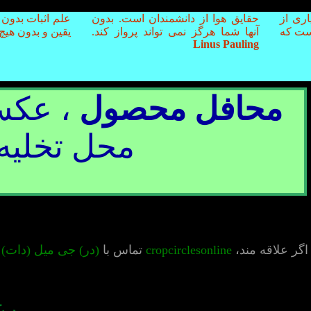
ری از
حقایق هوا از دانشمندان است. بدون
علم اثبات بدون
است که
آنها شما هرگز نمی تواند پرواز کند.
یقین و بدون هیچ
Linus Pauling
محافل محصول
، عکس
محل تخلیه
اگر علاقه مند،
cropcirclesonline
تماس با
(در) جی میل (دات) 
رع