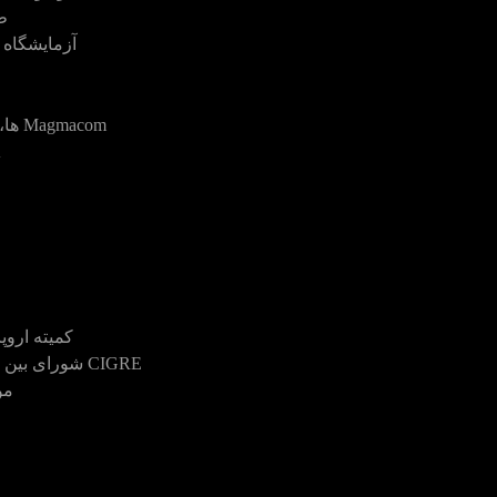
ط
آزمایشگاه م
Magmacom ها، پیوند ها هواشناسی به سایت های جهان
A
کمیته اروپا CENELEC استاندارد برق و الکتر
CIGRE شورای بین المللی DES Grands Réseaux Életriques
مو