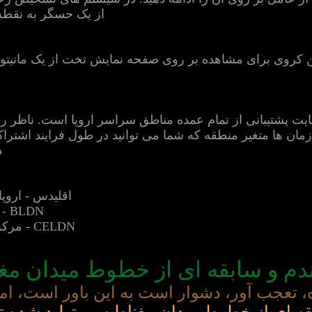
از یک حسگر به نقطه
 کروی برای مشاهده بر روی صفحه نمایش تخت از یک مانیتور ن
www.buienrad وب سایت پشتیبانی از تمام عمده مناطق سراسر اروپا است. 
مان ها متغیر منطقه که شما می توانید در طول فرایند اشترا
د
اقلیدس - اروپ
BLDN - بنلوکس رعد و برق شبکه تشخیص
CELDN - مرکزی اروپا رعد و برق شبکه تشخیص
ندم و سابقه ای از خطوط میدان م
ه، تعجب آور، دشوار است به این باور است، ا