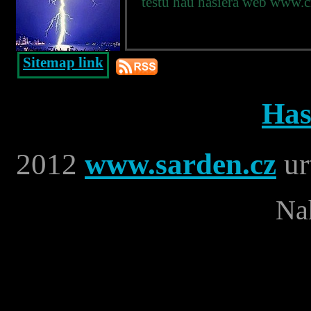
testu hau hasiera web www.cr
Sitemap link
Has
2012
www.sarden.cz
ur
Nah