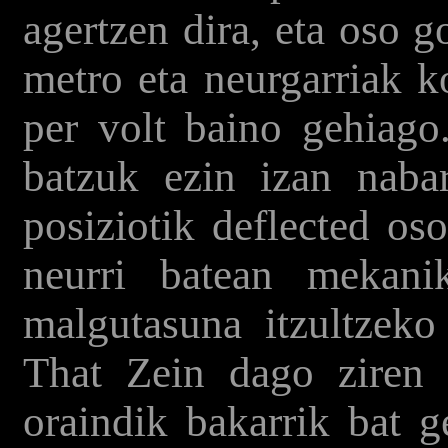
agertzen dira, eta oso 
metro eta neurgarriak k
per volt baino gehiago
batzuk ezin izan nab
posiziotik deflected os
neurri batean mekani
malgutasuna itzultzeko 
That Zein dago ziren 
oraindik bakarrik bat g