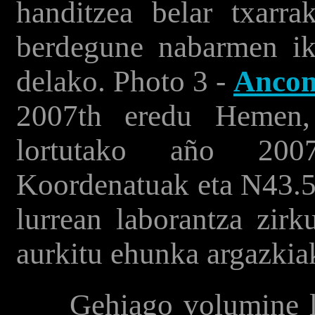
handitzea belar txarr
berdegune nabarmen ik
delako. Photo 3 -
Anco
2007th eredu Heme
lortutako año 200
Koordenatuak eta N43.5
lurrean laborantza zirk
aurkitu ehunka argazkia
Gehiago volumine lan