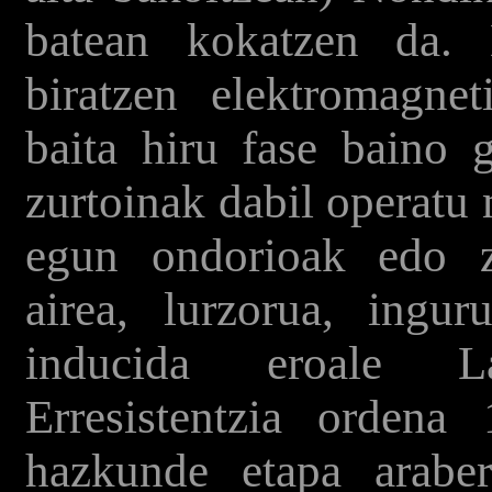
batean kokatzen da.
biratzen elektromagne
baita hiru fase baino g
zurtoinak dabil operatu
egun ondorioak edo zu
airea, lurzorua, ingu
inducida eroale La
Erresistentzia orde
hazkunde etapa arabe