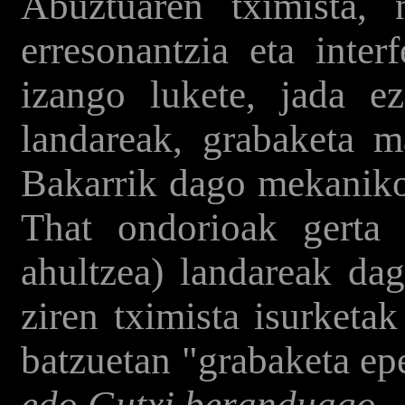
Abuztuaren tximista, 
erresonantzia eta inter
izango lukete, jada ez
landareak, grabaketa ma
Bakarrik dago mekaniko 
That ondorioak gerta
ahultzea) landareak da
ziren tximista isurketa
batzuetan "grabaketa ep
edo Gutxi beranduago
.