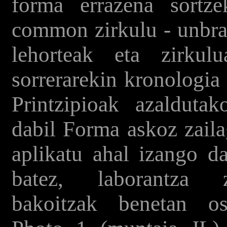
forma errazena sortze
common zirkulu - unbran
lehorteak eta zirkul
sorrerarekin kronologia 
Printzipioak azaldutak
dabil Forma askoz zail
aplikatu ahal izango d
batez, laborantza z
bakoitzak benetan os