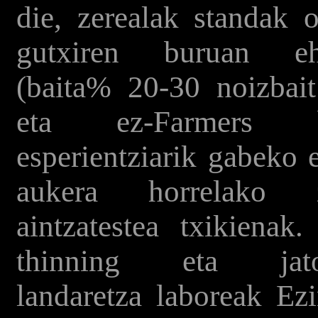
die, zerealak standak 
gutxiren buruan
e
(baita% 20-30 noizbait
eta ez-Farmers b
esperientziarik gabeko 
aukera horrelako z
aintzatestea txikienak
thinning eta jator
landaretza laboreak E