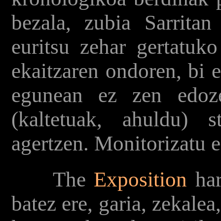
bezala, zubia Sarrita
euritsu zehar gertatuko
ekaitzaren ondoren, bi e
egunean ez zen edo
(kaltetuak, ahuldu) 
agertzen. Monitorizatu 
The
Exposition
har
batez ere, garia, zekalea