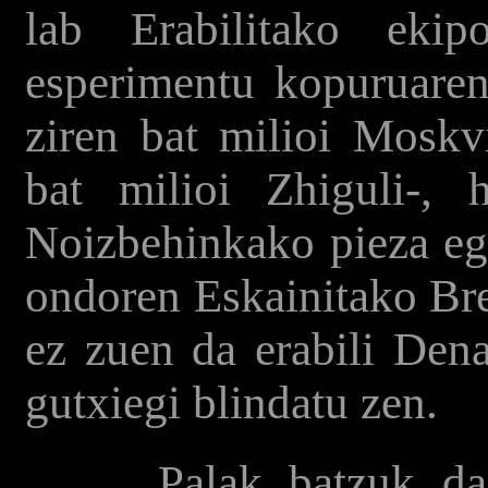
lab Erabilitako ekip
esperimentu kopuruaren
ziren bat milioi Mosk
bat milioi Zhiguli-,
Noizbehinkako pieza eg
ondoren Eskainitako Br
ez zuen da erabili Dena
gutxiegi blindatu zen.
Palak batzuk daitez