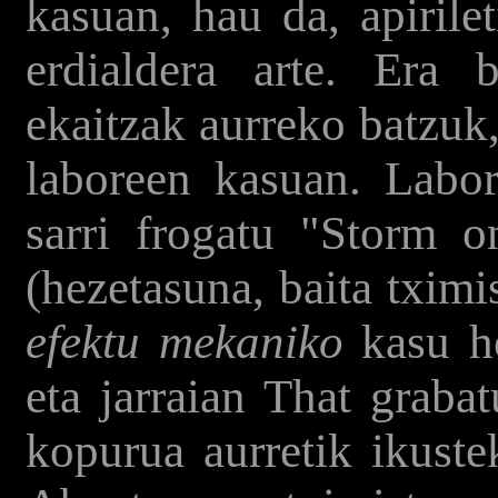
kasuan, hau da, apirile
erdialdera arte. Era 
ekaitzak aurreko batzuk
laboreen kasuan. Labor
sarri frogatu "Storm o
(hezetasuna, baita txim
efektu mekaniko
kasu ho
eta jarraian That graba
kopurua aurretik ikuste