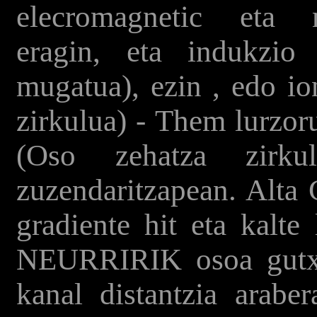
elecromagnetic eta m
eragin, eta indukzio
mugatua), ezin , edo io
zirkulua) - Them lurzor
(Oso zehatza zirkul
zuzendaritzapean. Alta 
gradiente hit eta kalte
NEURRIRIK osoa gutxi 
kanal distantzia arabe