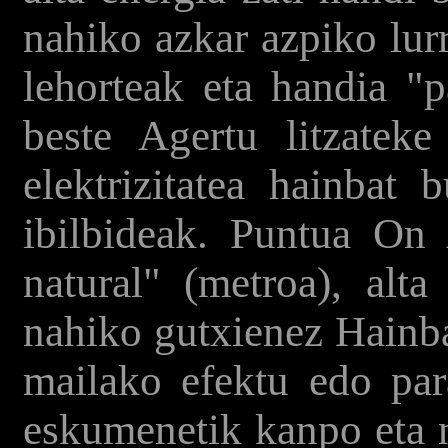
nahiko azkar azpiko lurr
lehorteak eta handia "p
beste Agertu litzateke 
elektrizitatea hainbat 
ibilbideak. Puntua On 
natural" (metroa), alt
nahiko gutxienez Hainba
mailako efektu edo para
eskumenetik kanpo eta n