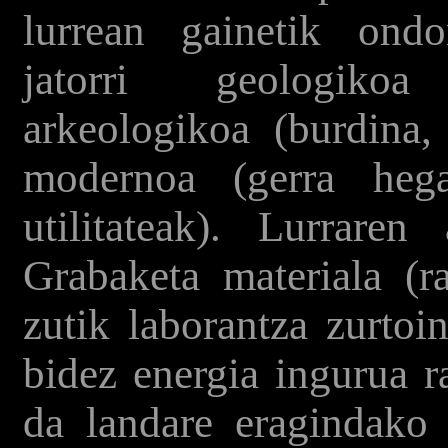
lurrean gainetik ond
jatorri geologikoa
arkeologikoa (burdina,
modernoa (gerra hegaz
utilitateak). Lurrare
Grabaketa materiala (r
zutik laborantza zurtoi
bidez energia ingurua ra
da landare eragindako (