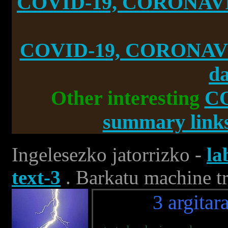
COVID-19, CORONAVIR
COVID-19, CORONAVI
da
Other interesting
C
summary links
Ingelesezko jatorrizko -
la
text-3
. Barkatu machine tr
3 argitar