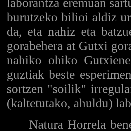
laborantza eremuan sartu
burutzeko bilioi aldiz u
da, eta nahiz eta batzu
gorabehera at Gutxi gora
nahiko ohiko Gutxienez
guztiak beste esperimen
sortzen "soilik" irregul
(kaltetutako, ahuldu) la
Natura Horrela benet