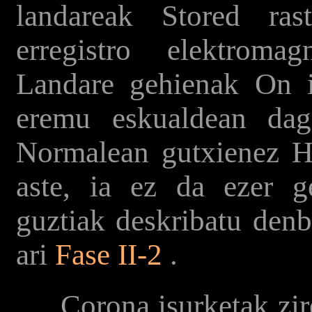
landareak Stored ras
erregistro elektroma
Landare gehienak On i
eremu eskualdean dag
Normalean gutxienez Ha
aste, ia ez da ezer ge
guztiak deskribatu den
ari
Fase II-2
.
Corona isurketak ziren