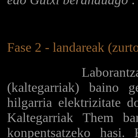
Fase 2 - landareak (zurt
Laborantza land
(kaltegarriak) baino 
hilgarria elektrizitate
Kaltegarriak Them bar
konpentsatzeko hasi. K