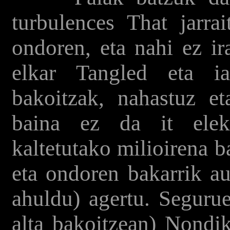
turbulences That jarra
ondoren, eta nahi ez ir
elkar Tangled eta ia
bakoitzak, nahastuz et
baina ez da it elekt
kaltetutako milioirena b
eta ondoren bakarrik au
ahuldu) agertu. Segurue
alta bakoitzean) Nondi