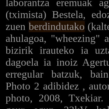
laborantza eremuak ag
(tximista) Bestela, ed
zuen
berdindutako
(kalt
ahulagoa, "wheezing" a
bizirik irauteko ia uzt
dagoela ia inoiz Agert
erregular batzuk, bai
Photo 2 adibidez
, aut
photo, 2008, Txekiar.