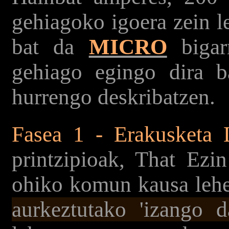
gehiagoko igoera zein l
bat da
MICRO
bigar
gehiago egingo dira b
hurrengo deskribatzen.
Fasea 1 - Erakusketa 
printzipioak, That Ezin
ohiko komun kausa lehen
aurkeztutako 'izango d