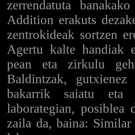
zerrendatuta banakako 
Addition erakuts dezake
zentrokideak sortzen er
Agertu kalte handiak e
pean eta zirkulu geh
Baldintzak, gutxienez 
bakarrik saiatu eta 
laborategian, posiblea 
zaila da, baina: Simila