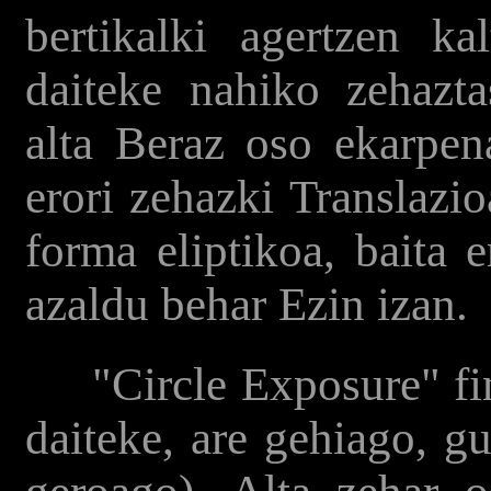
bertikalki agertzen ka
daiteke nahiko zehazta
alta Beraz oso ekarpen
erori zehazki Translazio
forma eliptikoa, baita e
azaldu behar Ezin izan.
"Circle Exposure" fin
daiteke, are gehiago, g