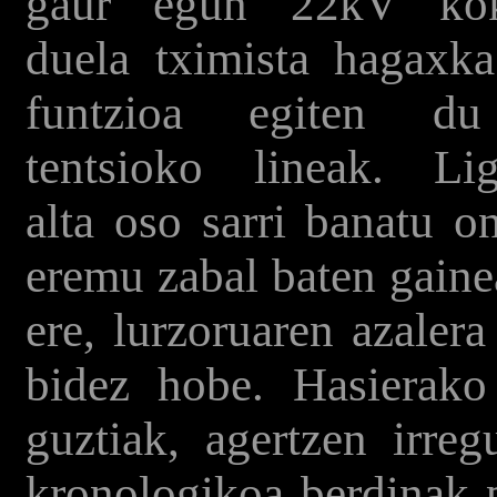
gaur egun 22kV kok
duela tximista hagaxka
funtzioa egiten du
tentsioko lineak. Lig
alta oso sarri banatu o
eremu zabal baten gainea
ere, lurzoruaren azalera
bidez hobe. Hasierak
guztiak, agertzen irreg
kronologikoa berdinak 