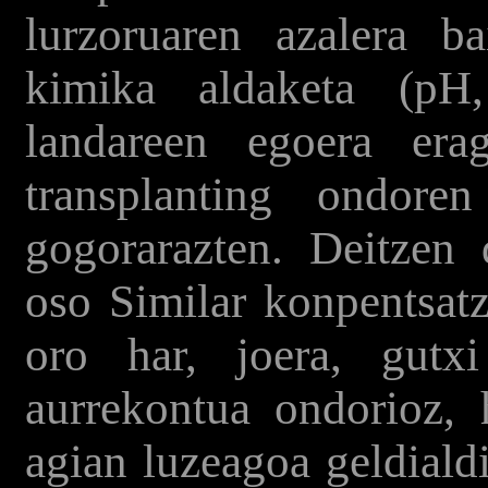
lurzoruaren azalera b
kimika aldaketa (pH,
landareen egoera er
transplanting ondoren
gogorarazten. Deitzen 
oso Similar konpentsatz
oro har, joera, gutx
aurrekontua ondorioz, 
agian luzeagoa geldialdi