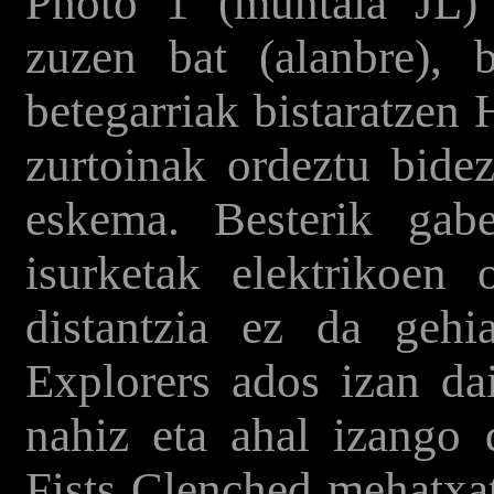
Photo 1 (muntaia JL) 
zuzen bat (alanbre), b
betegarriak bistaratzen 
zurtoinak ordeztu bidez
eskema. Besterik gabe
isurketak elektrikoen 
distantzia ez da geh
Explorers ados izan dai
nahiz eta ahal izango 
Fists Clenched mehatxa