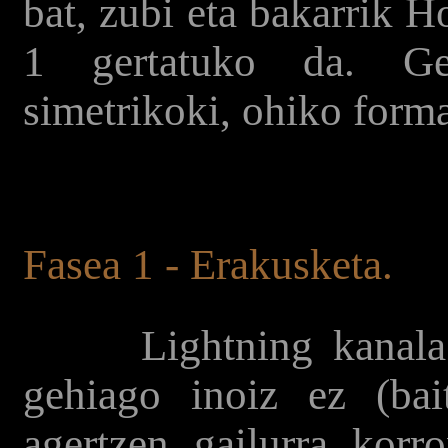
bat, zubi eta bakarrik H
1 gertatuko da. Ge
simetrikoki, ohiko forma
Fasea 1 - Erakusketa.
Lightning kanala 5
gehiago inoiz ez (bai
agertzen gailurra korr