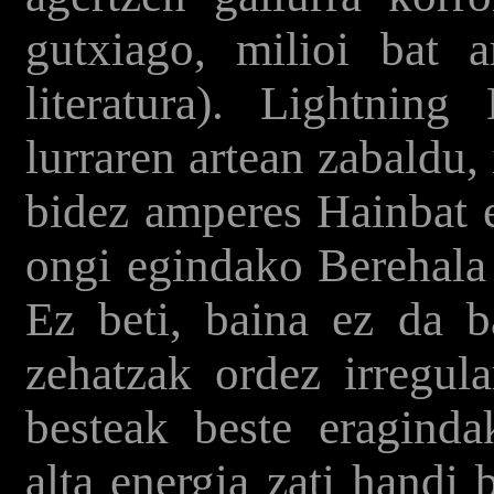
gutxiago, milioi bat 
literatura). Lightning
lurraren artean zabaldu
bidez amperes Hainbat e
ongi egindako Berehala 
Ez beti, baina ez da b
zehatzak ordez irregul
besteak beste eragindak
alta energia zati handi