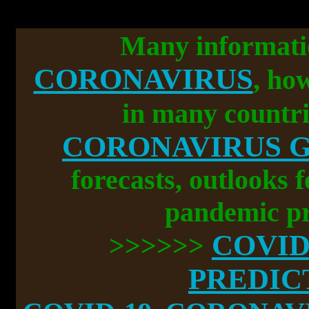
Many informati
CORONAVIRUS
, ho
in many countri
CORONAVIRUS 
forecasts, outlooks 
pandemic pr
COVID
>>>>>>
PREDIC