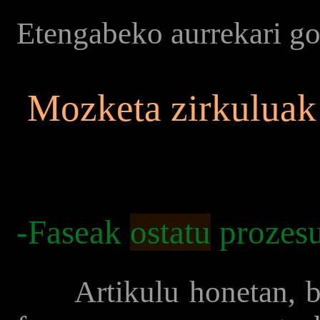
Etengabeko aurrekari g
Mozketa zirkuluak
-Faseak
ostatu
prozesu
Artikulu honetan, bes