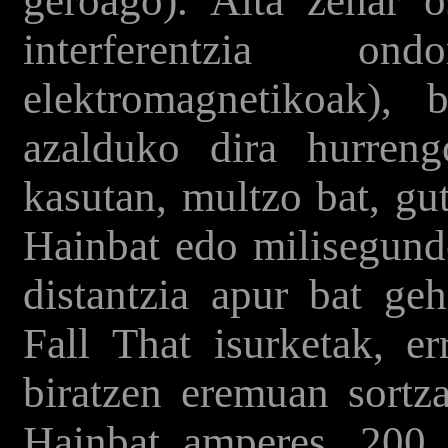
geroago). Alta zehar 
interferentzia o
elektromagnetikoak), 
azalduko dira hurreng
kasutan, multzo bat, gu
Hainbat edo milisegund
distantzia apur bat ge
Fall That isurketak, er
biratzen eremuan sortza
Hainbat amperes, 200