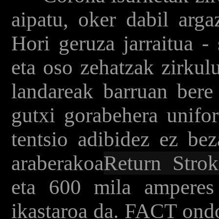
aipatu, oker dabil arga
Hori geruza jarraitua -
eta oso zehatzak zirkulu
landareak barruan bere 
gutxi gorabehera unifor
tentsio adibidez ez bez
araberakoa
Return Strok
eta 600 mila amperes 
ikastaroa da. FACT ondo