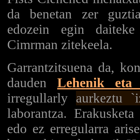
da benetan zer guzti
edozein egin daiteke
Cimrman zitekeela.
Garrantzitsuena da, ko
dauden
Lehenik eta
irregullarly
aurkeztu `
laborantza. Erakusketa
edo ez erregularra aris